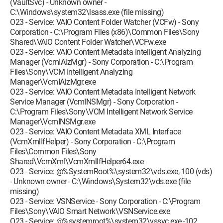
(VaultSvc) - Unknown owner -
C:\Windows\system32\lsass.exe (file missing)
O23 - Service: VAIO Content Folder Watcher (VCFw) - Sony
Corporation - C:\Program Files (x86)\Common Files\Sony
Shared\VAIO Content Folder Watcher\VCFw.exe
O23 - Service: VAIO Content Metadata Intelligent Analyzing
Manager (VcmIAlzMgr) - Sony Corporation - C:\Program
Files\Sony\VCM Intelligent Analyzing
Manager\VcmIAlzMgr.exe
O23 - Service: VAIO Content Metadata Intelligent Network
Service Manager (VcmINSMgr) - Sony Corporation -
C:\Program Files\Sony\VCM Intelligent Network Service
Manager\VcmINSMgr.exe
O23 - Service: VAIO Content Metadata XML Interface
(VcmXmlIfHelper) - Sony Corporation - C:\Program
Files\Common Files\Sony
Shared\VcmXml\VcmXmlIfHelper64.exe
O23 - Service: @%SystemRoot%\system32\vds.exe,-100 (vds)
- Unknown owner - C:\Windows\System32\vds.exe (file
missing)
O23 - Service: VSNService - Sony Corporation - C:\Program
Files\Sony\VAIO Smart Network\VSNService.exe
O23 - Service: @%systemroot%\system32\vssvc.exe,-102