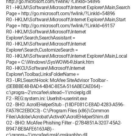
http://go.microsoft.com/fwlink/?LinkId=54896
R1 - HKLM\Software\Microsoft\Internet Explorer\Main,Search
Page = http://go.microsoft.com/fwlink/?LinkId=54896
R0 - HKLM\Software\Microsoft\Internet Explorer\Main,Start
Page = http://go.microsoft.com/fwlink/?LinkId=69157
R0 - HKLM\Software\Microsoft\Internet
Explorer\Search,SearchAssistant =
R0 - HKLM\Software\Microsoft\Internet
Explorer\Search,CustomizeSearch =
R0 - HKLM\Software\Microsoft\Internet Explorer\Main,Local
Page = C:\Windows\SysWOW64\blank.htm
R0 - HKCU\Software\Microsoft\Internet
Explorer\Toolbar,LinksFolderName =
R3 - URLSearchHook: McAfee SiteAdvisor Toolbar -
{0EBBBE48-BAD4-4B4C-8E5A-516ABECAE064} -
c:\progra~2\mcafee\sitead~1\mcieplg.dll
F2 - REG:system.ini: UserInit=userinit.exe
O2 - BHO: AcroIEHelperStub - {18DF081C-E8AD-4283-A596-
FA578C2EBDC3} - C:\Program Files (x86)\Common
Files\Adobe\Acrobat\ActiveX\AcroIEHelperShim.dll
O2 - BHO: McAfee Phishing Filter - {27B4851A-3207-45A2-
B947-BE8AFE6163AB} -
c:\progra~1\mcafee\msk\mskapbho.dll