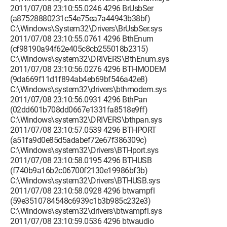
2011/07/08 23:10:55.0246 4296 BrUsbSer
(a87528880231c54e75ea7a44943b38bf)
C:\Windows\System32\Drivers\BrUsbSer.sys
2011/07/08 23:10:55.0761 4296 BthEnum
(cf98190a94f62e405c8cb255018b2315)
C:\Windows\system32\DRIVERS\BthEnum.sys
2011/07/08 23:10:56.0276 4296 BTHMODEM
(9da669f11d1f894ab4eb69bf546a42e8)
C:\Windows\system32\drivers\bthmodem.sys
2011/07/08 23:10:56.0931 4296 BthPan
(02dd601b708dd0667e1331fa8518e9ff)
C:\Windows\system32\DRIVERS\bthpan.sys
2011/07/08 23:10:57.0539 4296 BTHPORT
(a51fa9d0e85d5adabef72e67f386309c)
C:\Windows\system32\Drivers\BTHport.sys
2011/07/08 23:10:58.0195 4296 BTHUSB
(f740b9a16b2c06700f2130e19986bf3b)
C:\Windows\system32\Drivers\BTHUSB.sys
2011/07/08 23:10:58.0928 4296 btwampfl
(59e3510784548c6939c1b3b985c232e3)
C:\Windows\system32\drivers\btwampfl.sys
2011/07/08 23:10:59.0536 4296 btwaudio