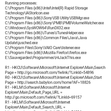
Running processes:
C:\Program Files (x86)\Intel\Intel(R) Rapid Storage
Technology\IAStorIcon.exe
C:\Program Files (x86)\Sony\ISB Utility\ISBMgr.exe
C:\Program Files (x86)\Sony\PMB\PMBVolumeWatcher.exe
C:\Windows\SysWOW64\RunDll32.exe
C:\Program Files (x86)\iTunes\iTunesHelper.exe
C:\Program Files (x86)\Common Files\Java\Java
Update\jusched.exe
C:\Program Files\Sony\VAIO Care\listener.exe
C:\Program Files (x86)\Mozilla Firefox\firefox.exe
E:\Sauvegardes\Programmes\HiJackThis.exe
R1 - HKCU\Software\Microsoft\Internet Explorer\Main,Search
Page = http://go.microsoft.com/fwlink/?LinkId=54896
R0 - HKCU\Software\Microsoft\Internet Explorer\Main,Start
Page = http://search.babylon.com/home?AF=18826
R1 - HKLM\Software\Microsoft\Internet
Explorer\Main,Default_Page_URL =
http://go.microsoft.com/fwlink/?LinkId=69157
R1 - HKLM\Software\Microsoft\Internet
Explorer\Main,Default_Search_URL =