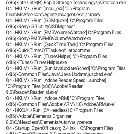
(x86)\Intel\Intel(R) Rapid Storage Technology\IAStorIcon.exe
O4 - HKLM\..\Run: [mcui_exe] "C:\Program
Files\McAfee.com\Agent\mcagent.exe" /runkey
O4 - HKLM\..\Run: [ISBMgr.exe] "C:\Program Files
(x86)\Sony\ISB Utility\ISBMgr.exe"
O4 - HKLM\..\Run: [PMBVolumeWatcher] C:\Program Files
(x86)\Sony\PMB\PMBVolumeWatcher.exe
O4 - HKLM\..\Run: [QuickTime Task] "C:\Program Files
(x86)\QuickTime\QTTask.exe" -atboottime
O4 - HKLM\..\Run: [iTunesHelper] "C:\Program Files
(x86)\iTunes\iTunesHelper.exe"
O4 - HKLM\..\Run: [SunJavaUpdateSched] "C:\Program Files
(x86)\Common Files\Java\Java Update\jusched.exe"
O4 - HKLM\..\Run: [Adobe Reader Speed Launcher]
"C:\Program Files (x86)\Adobe\Reader
9.0\Reader\Reader_sl.exe"
O4 - HKLM\..\Run: [Adobe ARM] "C:\Program Files
(x86)\Common Files\Adobe\ARM\1.0\AdobeARM.exe"
O4 - HKCU\..\Run: [CAHeadless] C:\Program Files
(x86)\Adobe\Elements Organizer
8.0\CAHeadless\ElementsAutoAnalyzer.exe
O4 - Startup: OpenOffice.org 2.4.lnk = C:\Program Files