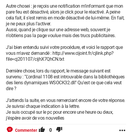
Autre chosei : je reçois une notification m'informant que mon
pare feu est désactivé, alors je click pour le réactivé. A peine
cela fait, il s'est remis en mode désactivé de lui-même. En fait,
je ne peux plus l'activer.
Aussi, quand je clique sur une adresse web, souvent je
n'obtiens pas la page voulue mais des trucs publicitaires.
J'ai bien entendu suivi votre procédure, et voici le rapport que
vous m'avez demandé : http://www.cijoint.fr/cjlink.php?
file=cj201107/cijhX7QhCN.txt
Dernière chose, lors du rapport, le message suivant est
survenu : "L'ordinal 1108 est introuvable dans la bibliothèques
des liens dynamiques WSOCK32.dll" Qu'est ce que cela veut
dire ?
J'attends la suite, en vous remerciant encore de votre réponse.
Je suivrai chaque indication à la lettre.
Je suis occupé sur le pc pour encore une heure ou deux,
j'éspère avoir de vos nouvelles
0
Commenter