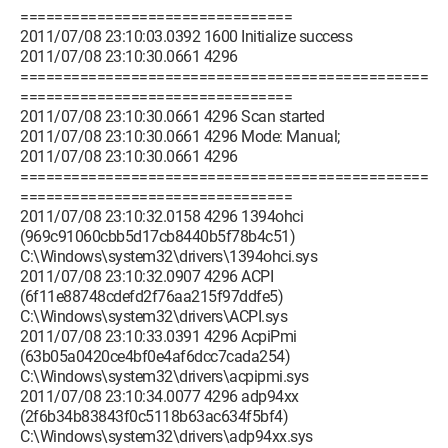
================================
2011/07/08 23:10:03.0392 1600 Initialize success
2011/07/08 23:10:30.0661 4296
================================================
================================
2011/07/08 23:10:30.0661 4296 Scan started
2011/07/08 23:10:30.0661 4296 Mode: Manual;
2011/07/08 23:10:30.0661 4296
================================================
================================
2011/07/08 23:10:32.0158 4296 1394ohci
(969c91060cbb5d17cb8440b5f78b4c51)
C:\Windows\system32\drivers\1394ohci.sys
2011/07/08 23:10:32.0907 4296 ACPI
(6f11e88748cdefd2f76aa215f97ddfe5)
C:\Windows\system32\drivers\ACPI.sys
2011/07/08 23:10:33.0391 4296 AcpiPmi
(63b05a0420ce4bf0e4af6dcc7cada254)
C:\Windows\system32\drivers\acpipmi.sys
2011/07/08 23:10:34.0077 4296 adp94xx
(2f6b34b83843f0c5118b63ac634f5bf4)
C:\Windows\system32\drivers\adp94xx.sys