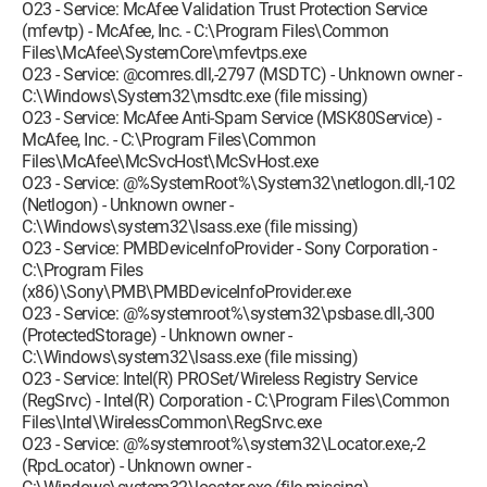
O23 - Service: McAfee Validation Trust Protection Service
(mfevtp) - McAfee, Inc. - C:\Program Files\Common
Files\McAfee\SystemCore\mfevtps.exe
O23 - Service: @comres.dll,-2797 (MSDTC) - Unknown owner -
C:\Windows\System32\msdtc.exe (file missing)
O23 - Service: McAfee Anti-Spam Service (MSK80Service) -
McAfee, Inc. - C:\Program Files\Common
Files\McAfee\McSvcHost\McSvHost.exe
O23 - Service: @%SystemRoot%\System32\netlogon.dll,-102
(Netlogon) - Unknown owner -
C:\Windows\system32\lsass.exe (file missing)
O23 - Service: PMBDeviceInfoProvider - Sony Corporation -
C:\Program Files
(x86)\Sony\PMB\PMBDeviceInfoProvider.exe
O23 - Service: @%systemroot%\system32\psbase.dll,-300
(ProtectedStorage) - Unknown owner -
C:\Windows\system32\lsass.exe (file missing)
O23 - Service: Intel(R) PROSet/Wireless Registry Service
(RegSrvc) - Intel(R) Corporation - C:\Program Files\Common
Files\Intel\WirelessCommon\RegSrvc.exe
O23 - Service: @%systemroot%\system32\Locator.exe,-2
(RpcLocator) - Unknown owner -