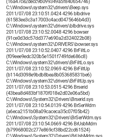
(16a47ce2decc9b099349a5f840654746)
C:\Windows\system32\drivers\Beep.sys
2011/07/08 23:10:51.0424 4296 blbdrive
(61583ee3c3a17003c4acd0475646b4d3)
C:\Windows\system32\drivers\blbdrive.sys
2011/07/08 23:10:52.0048 4296 bowser
(91ce0d3dc57dd377e690a2d324022b08)
C:\Windows\system32\DRIVERS\bowser.sys
2011/07/08 23:10:52.0407 4296 BrFiltLo
(f09eee9edc320b5e1501f749fde686c8)
C:\Windows\system32\drivers\BrFiltLo.sys
2011/07/08 23:10:52.0969 4296 BrFiltUp
(b114d3098e9bdb8bea8b053685831be6)
C:\Windows\system32\drivers\BrFiltUp.sys
2011/07/08 23:10:53.0515 4296 Brserid
(43bea8d483bf1870f018e2d02e06a5bd)
C:\Windows\System32\Drivers\Brserid.sys
2011/07/08 23:10:54.0139 4296 BrSerWdm
(a6eca2151b08a09caceca35c07f05b42)
C:\Windows\System32\Drivers\BrSerWdm.sys
2011/07/08 23:10:54.0669 4296 BrUsbMdm
(b79968002c277e869cf38bd22cd61524)
C:\Windows\System32\Drivers\BrUsbMdm.sys