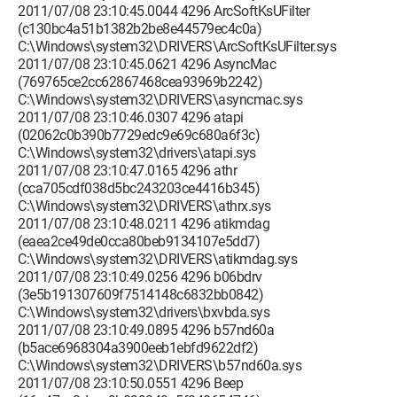
2011/07/08 23:10:45.0044 4296 ArcSoftKsUFilter
(c130bc4a51b1382b2be8e44579ec4c0a)
C:\Windows\system32\DRIVERS\ArcSoftKsUFilter.sys
2011/07/08 23:10:45.0621 4296 AsyncMac
(769765ce2cc62867468cea93969b2242)
C:\Windows\system32\DRIVERS\asyncmac.sys
2011/07/08 23:10:46.0307 4296 atapi
(02062c0b390b7729edc9e69c680a6f3c)
C:\Windows\system32\drivers\atapi.sys
2011/07/08 23:10:47.0165 4296 athr
(cca705cdf038d5bc243203ce4416b345)
C:\Windows\system32\DRIVERS\athrx.sys
2011/07/08 23:10:48.0211 4296 atikmdag
(eaea2ce49de0cca80beb9134107e5dd7)
C:\Windows\system32\DRIVERS\atikmdag.sys
2011/07/08 23:10:49.0256 4296 b06bdrv
(3e5b191307609f7514148c6832bb0842)
C:\Windows\system32\drivers\bxvbda.sys
2011/07/08 23:10:49.0895 4296 b57nd60a
(b5ace6968304a3900eeb1ebfd9622df2)
C:\Windows\system32\DRIVERS\b57nd60a.sys
2011/07/08 23:10:50.0551 4296 Beep