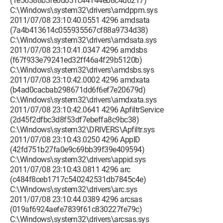
(1e56388b3fe0d031c44144eb8c4d6217)
C:\Windows\system32\drivers\amdppm.sys
2011/07/08 23:10:40.0551 4296 amdsata
(7a4b413614c055935567cf88a9734d38)
C:\Windows\system32\drivers\amdsata.sys
2011/07/08 23:10:41.0347 4296 amdsbs
(f67f933e79241ed32ff46a4f29b5120b)
C:\Windows\system32\drivers\amdsbs.sys
2011/07/08 23:10:42.0002 4296 amdxata
(b4ad0cacbab298671dd6f6ef7e20679d)
C:\Windows\system32\drivers\amdxata.sys
2011/07/08 23:10:42.0641 4296 ApfiltrService
(2d45f2dfbc3d8f53df7ebeffa8c9bc38)
C:\Windows\system32\DRIVERS\Apfiltr.sys
2011/07/08 23:10:43.0250 4296 AppID
(42fd751b27fa0e9c69bb39f39e409594)
C:\Windows\system32\drivers\appid.sys
2011/07/08 23:10:43.0811 4296 arc
(c484f8ceb1717c540242531db7845c4e)
C:\Windows\system32\drivers\arc.sys
2011/07/08 23:10:44.0389 4296 arcsas
(019af6924aefe7839f61c830227fe79c)
C:\Windows\system32\drivers\arcsas.sys