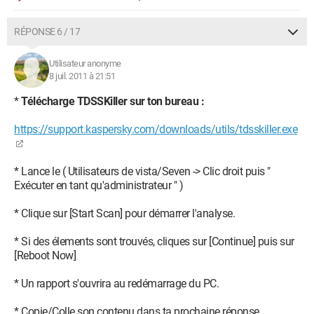
RÉPONSE 6 / 17
Utilisateur anonyme
8 juil. 2011 à 21:51
*
Télécharge TDSSKiller sur ton bureau :
https://support.kaspersky.com/downloads/utils/tdsskiller.exe
* Lance le ( Utilisateurs de vista/Seven -> Clic droit puis "
Exécuter en tant qu'administrateur " )
* Clique sur [Start Scan] pour démarrer l'analyse.
* Si des élements sont trouvés, cliques sur [Continue] puis sur
[Reboot Now]
* Un rapport s'ouvrira au redémarrage du PC.
* Copie/Colle son contenu dans ta prochaine réponse.