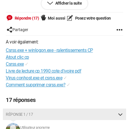
Afficher la suite
récupérer donner de sites que je ne visite même pas
(buzzdock.exe, qui s'ajoute automatiquement dans google,
juste en premier ligne de recherches), pouvez m'indiquer la
Répondre (17)
Moi aussi
Posez votre question
marche à suivre ?
Partager
A voir également:
Csrss.exe + winlogon.exe - ralentissements CP
Atout clic cp
Csrss.exe
✓
Livre de lecture cp 1990 cote d'ivoire pdf
Virus conhost.exe et csrss.exe
✓
Comment supprimer csrss.exe?
✓
17 réponses
RÉPONSE 1 / 17
Utilisateur anonyme