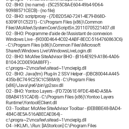
O2 - BHO: (no name) - {5C255C8A-E604-49b4-9D64-
90988571CECB} - (no file)
O2 - BHO: scriptproxy - {7DB2D5A0-7241-4E79-B68D-
6309F01C5231} - C:\Program Files (x86)\Common
Files\McAfee\SystemCore\ScriptSn.20110705221407.dll
O2 - BHO: Programme d'aide de l'Assistant de connexion
Windows Live - {9030D464-4C02-4ABF-8ECC-5164760863C6}
- C:\Program Files (x86)\Common Files\Microsoft
Shared\Windows Live\WindowsLiveLogin.dll
O2 - BHO: McAfee SiteAdvisor BHO - {B164E929-A1B6-4A06-
B104-2CD0E90A88FF} -
c:\progra~2\mcafee\sitead~1\mcieplg.dll
O2 - BHO: Java(tm) Plug-In 2 SSV Helper - {DBC80044-A445-
435b-BC74-9C25C1C588A9} - C:\Program Files
(x86)\Java\jre6\bin\jp2ssv.dll
O2 - BHO: Yontoo Layers - {FD72061E-9FDE-484D-A58A-
0BAB4151CAD8} - C:\Program Files (x86)\Yontoo Layers
Runtime\YontooIEClient.dll
O3 - Toolbar: McAfee SiteAdvisor Toolbar - {0EBBBE48-BAD4-
4B4C-8E5A-516ABECAE064} -
c:\progra~2\mcafee\sitead~1\mcieplg.dll
O4 - HKLM\..\Run: [IAStorIcon] C:\Program Files