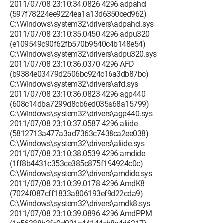
2011/07/08 23:10:34.0826 4296 adpahci
(597f78224ee9224ea1a13d6350ced962)
C:\Windows\system32\drivers\adpahci.sys
2011/07/08 23:10:35.0450 4296 adpu320
(e109549c90f62fb570b9540c4b148e54)
C:\Windows\system32\drivers\adpu320.sys
2011/07/08 23:10:36.0370 4296 AFD
(b9384e03479d2506bc924c16a3db87bc)
C:\Windows\system32\drivers\afd.sys
2011/07/08 23:10:36.0823 4296 agp440
(608c14dba7299d8cb6ed035a68a15799)
C:\Windows\system32\drivers\agp440.sys
2011/07/08 23:10:37.0587 4296 aliide
(5812713a477a3ad7363c7438ca2ee038)
C:\Windows\system32\drivers\aliide.sys
2011/07/08 23:10:38.0539 4296 amdide
(1ff8b4431c353ce385c875f194924c0c)
C:\Windows\system32\drivers\amdide.sys
2011/07/08 23:10:39.0178 4296 AmdK8
(7024f087cff1833a806193ef9d22cda9)
C:\Windows\system32\drivers\amdk8.sys
2011/07/08 23:10:39.0896 4296 AmdPPM