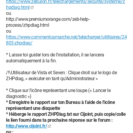
https://www.zebulon.fr/telechargements/securite/systeme/z
hpdiag.html
ou
http://www.premiumorange.com/zeb-help-
process/zhpdiag.html
ou
https://www.commentcamarche.net/telecharger/utilitaires/24
803-zhpdiag/
* Laisse toi guider lors de l'installation, il se lancera
automatiquement à la fin.
/!\Utilisateur de Vista et Seven : Clique droit sur le logo de
ZHPdiag, « exécuter en tant qu'Administrateur »
* Clique sur l'icône représentant une loupe (« Lancer le
diagnostic »)
* Enregistre le rapport sur ton Bureau à l'aide de l'icône
représentant une disquette
* Héberge le rapport ZHPDiag.txt sur Cijoint, puis copie/colle
le lien fourni dans ta prochaine réponse sur le forum :
http://www.cijoint.fr/
ou :