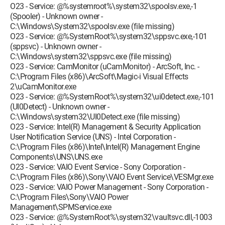
O23 - Service: @%systemroot%\system32\spoolsv.exe,-1
(Spooler) - Unknown owner -
C:\Windows\System32\spoolsv.exe (file missing)
O23 - Service: @%SystemRoot%\system32\sppsvc.exe,-101
(sppsvc) - Unknown owner -
C:\Windows\system32\sppsvc.exe (file missing)
O23 - Service: CamMonitor (uCamMonitor) - ArcSoft, Inc. -
C:\Program Files (x86)\ArcSoft\Magic-i Visual Effects
2\uCamMonitor.exe
O23 - Service: @%SystemRoot%\system32\ui0detect.exe,-101
(UI0Detect) - Unknown owner -
C:\Windows\system32\UI0Detect.exe (file missing)
O23 - Service: Intel(R) Management & Security Application
User Notification Service (UNS) - Intel Corporation -
C:\Program Files (x86)\Intel\Intel(R) Management Engine
Components\UNS\UNS.exe
O23 - Service: VAIO Event Service - Sony Corporation -
C:\Program Files (x86)\Sony\VAIO Event Service\VESMgr.exe
O23 - Service: VAIO Power Management - Sony Corporation -
C:\Program Files\Sony\VAIO Power
Management\SPMService.exe
O23 - Service: @%SystemRoot%\system32\vaultsvc.dll,-1003