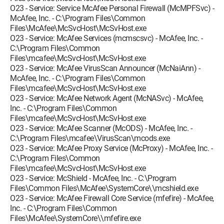
O23 - Service: Service McAfee Personal Firewall (McMPFSvc) -
McAfee, Inc. - C:\Program Files\Common
Files\McAfee\McSvcHost\McSvHost.exe
O23 - Service: McAfee Services (mcmscsvc) - McAfee, Inc. -
C:\Program Files\Common
Files\mcafee\McSvcHost\McSvHost.exe
O23 - Service: McAfee VirusScan Announcer (McNaiAnn) -
McAfee, Inc. - C:\Program Files\Common
Files\mcafee\McSvcHost\McSvHost.exe
O23 - Service: McAfee Network Agent (McNASvc) - McAfee,
Inc. - C:\Program Files\Common
Files\mcafee\McSvcHost\McSvHost.exe
O23 - Service: McAfee Scanner (McODS) - McAfee, Inc. -
C:\Program Files\mcafee\VirusScan\mcods.exe
O23 - Service: McAfee Proxy Service (McProxy) - McAfee, Inc. -
C:\Program Files\Common
Files\mcafee\McSvcHost\McSvHost.exe
O23 - Service: McShield - McAfee, Inc. - C:\Program
Files\Common Files\McAfee\SystemCore\\mcshield.exe
O23 - Service: McAfee Firewall Core Service (mfefire) - McAfee,
Inc. - C:\Program Files\Common
Files\McAfee\SystemCore\\mfefire.exe