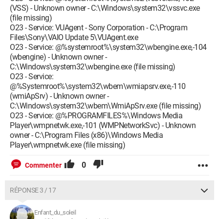
(VSS) - Unknown owner - C:\Windows\system32\vssvc.exe
(file missing)
O23 - Service: VUAgent - Sony Corporation - C:\Program
Files\Sony\VAIO Update 5\VUAgent.exe
O23 - Service: @%systemroot%\system32\wbengine.exe,-104
(wbengine) - Unknown owner -
C:\Windows\system32\wbengine.exe (file missing)
O23 - Service:
@%Systemroot%\system32\wbem\wmiapsrv.exe,-110
(wmiApSrv) - Unknown owner -
C:\Windows\system32\wbem\WmiApSrv.exe (file missing)
O23 - Service: @%PROGRAMFILES%\Windows Media
Player\wmpnetwk.exe,-101 (WMPNetworkSvc) - Unknown
owner - C:\Program Files (x86)\Windows Media
Player\wmpnetwk.exe (file missing)
0
Commenter
RÉPONSE 3 / 17
Enfant_du_soleil