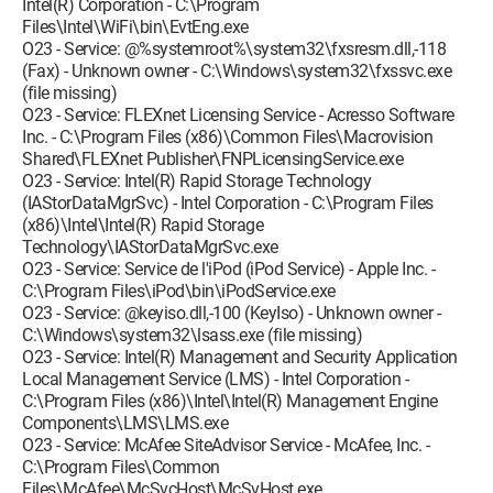
Intel(R) Corporation - C:\Program
Files\Intel\WiFi\bin\EvtEng.exe
O23 - Service: @%systemroot%\system32\fxsresm.dll,-118
(Fax) - Unknown owner - C:\Windows\system32\fxssvc.exe
(file missing)
O23 - Service: FLEXnet Licensing Service - Acresso Software
Inc. - C:\Program Files (x86)\Common Files\Macrovision
Shared\FLEXnet Publisher\FNPLicensingService.exe
O23 - Service: Intel(R) Rapid Storage Technology
(IAStorDataMgrSvc) - Intel Corporation - C:\Program Files
(x86)\Intel\Intel(R) Rapid Storage
Technology\IAStorDataMgrSvc.exe
O23 - Service: Service de l'iPod (iPod Service) - Apple Inc. -
C:\Program Files\iPod\bin\iPodService.exe
O23 - Service: @keyiso.dll,-100 (KeyIso) - Unknown owner -
C:\Windows\system32\lsass.exe (file missing)
O23 - Service: Intel(R) Management and Security Application
Local Management Service (LMS) - Intel Corporation -
C:\Program Files (x86)\Intel\Intel(R) Management Engine
Components\LMS\LMS.exe
O23 - Service: McAfee SiteAdvisor Service - McAfee, Inc. -
C:\Program Files\Common
Files\McAfee\McSvcHost\McSvHost.exe