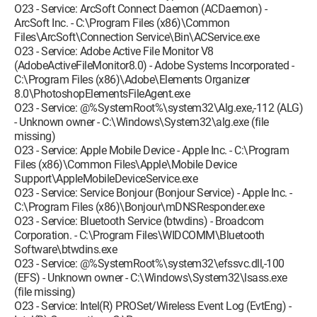
O23 - Service: ArcSoft Connect Daemon (ACDaemon) -
ArcSoft Inc. - C:\Program Files (x86)\Common
Files\ArcSoft\Connection Service\Bin\ACService.exe
O23 - Service: Adobe Active File Monitor V8
(AdobeActiveFileMonitor8.0) - Adobe Systems Incorporated -
C:\Program Files (x86)\Adobe\Elements Organizer
8.0\PhotoshopElementsFileAgent.exe
O23 - Service: @%SystemRoot%\system32\Alg.exe,-112 (ALG)
- Unknown owner - C:\Windows\System32\alg.exe (file
missing)
O23 - Service: Apple Mobile Device - Apple Inc. - C:\Program
Files (x86)\Common Files\Apple\Mobile Device
Support\AppleMobileDeviceService.exe
O23 - Service: Service Bonjour (Bonjour Service) - Apple Inc. -
C:\Program Files (x86)\Bonjour\mDNSResponder.exe
O23 - Service: Bluetooth Service (btwdins) - Broadcom
Corporation. - C:\Program Files\WIDCOMM\Bluetooth
Software\btwdins.exe
O23 - Service: @%SystemRoot%\system32\efssvc.dll,-100
(EFS) - Unknown owner - C:\Windows\System32\lsass.exe
(file missing)
O23 - Service: Intel(R) PROSet/Wireless Event Log (EvtEng) -