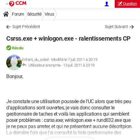
Question
Forum
Sécurité
Virus
Sujet Précédent
Sujet Suivant
Csrss.exe + winlogon.exe - ralentissements CP
Résolu
Enfant_du_soleil
-
Modifié le 7 juil. 2011 à 20:19
Utilisateur anonyme -
13 juil. 2011 à 20:19
Bonjour,
Je constate une utilisation poussée de l'UC alors que très peu
d'applications sont ouvertes, je vais donc consulter le
gestionnaire de taches et voilà les applications qui semblent
poser problèmes : csrss.exe; winlogon.exe + rundll32.exe que
je ne peux pas arreter, et qui ne présentent aucune déscritpion.
La dernière fois que j'ai consulté la liste gestionnaire des
taches, ceux là n'y étaient pas et depuis mon firefox semble