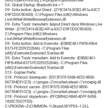
(x86)\OpenOffice.org 2.4\program\quickstart.exe
O4 - Global Startup: Bluetooth.lnk = ?
O9 - Extra button: Ajout Direct - {219C3416-8CB2-491a-A3C7-
D9FCDDC9D600} - C:\Program Files (x86)\Windows
Live\Writer\WriterBrowserExtension.dll
O9 - Extra 'Tools' menuitem: &Ajout Direct dans Windows Live
Writer - {219C3416-8CB2-491a-A3C7-D9FCDDC9D600} -
C:\Program Files (x86)\Windows
Live\Writer\WriterBrowserExtension.dll
O9 - Extra button: Add to Evernote - {E0B8C461-F8FB-49b4-
8373-FE32E92528A6} - C:\Program Files
(x86)\Evernote\Evernote3.5\enbar.dll
O9 - Extra 'Tools' menuitem: Add to Evernote - {E0B8C461-
F8FB-49b4-8373-FE32E92528A6} - C:\Program Files
(x86)\Evernote\Evernote3.5\enbar.dll
O13 - Gopher Prefix:
O18 - Protocol: dssrequest - {5513F07E-936B-4E52-9B00-
067394E91CC5} - c:\progra~2\mcafee\sitead~1\mcieplg.dll
O18 - Protocol: sacore - {5513F07E-936B-4E52-9B00-
067394E91CC5} - c:\progra~2\mcafee\sitead~1\mcieplg.dll
O18 - Protocol: skype4com - {FFC8B962-9B40-4DFF-9458-
1830C7DD7F5D} -
C:\PROGRA~2\COMMON~1\Skype\SKYPE4~1.DLL