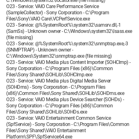
C:\Windows\system32\locator.exe (file missing)
O23 - Service: VAIO Care Performance Service
(SampleCollector) - Sony Corporation - C:\Program
Files\Sony\VAIO Care\VCPerfService.exe
O23 - Service: @%SystemRoot%\system32\samsrv.dll,-1
(SamSs) - Unknown owner - C:\Windows\system32\lsass.exe
(file missing)
O23 - Service: @%SystemRoot%\system32\snmptrap.exe,-3
(SNMPTRAP) - Unknown owner -
C:\Windows\System32\snmptrap.exe (file missing)
O23 - Service: VAIO Media plus Content Importer (SOHCImp) -
Sony Corporation - C:\Program Files (x86)\Common
Files\Sony Shared\SOHLib\SOHCImp.exe
O23 - Service: VAIO Media plus Digital Media Server
(SOHDms) - Sony Corporation - C:\Program Files
(x86)\Common Files\Sony Shared\SOHLib\SOHDms.exe
O23 - Service: VAIO Media plus Device Searcher (SOHDs) -
Sony Corporation - C:\Program Files (x86)\Common
Files\Sony Shared\SOHLib\SOHDs.exe
O23 - Service: VAIO Entertainment Common Service
(SpfService) - Sony Corporation - C:\Program Files\Common
Files\Sony Shared\VAIO Entertainment
Platform\SPF\SpfService64.exe