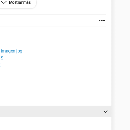
Mostrar más
.0.19
a imagen jpg
 SI
.