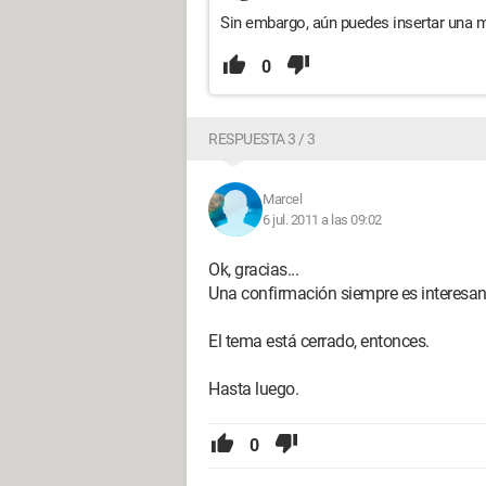
Sin embargo, aún puedes insertar una m
0
RESPUESTA 3 / 3
Marcel
6 jul. 2011 a las 09:02
Ok, gracias...
Una confirmación siempre es interesant
El tema está cerrado, entonces.
Hasta luego.
0