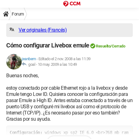
Forum
Ver originales (Francés)
Cómo configurar Livebox emule
Resuelto/Cerrado
jeanbern
-
Editado el 2 nov. 2008 a las 11:39
goal -
10 may. 2009 a las 10:49
Buenas noches,
estoy conectado por cable Ethernet rojo a la livebox y desde
Emule tengo Low ID. Quisiera conocer la configuración para
pasar Emule a High ID. Antes estaba conectado a través de un
puerto USB y configuré mi livebox así como el protocolo de
Internet (TCP/IP). ¿Es necesario pasar por eso también?
Gracias por su ayuda.
Configuración: 
windows xp sp2 IE 6.0 <br>768 mb ram 