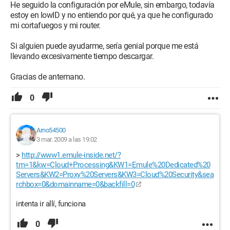
He seguido la configuración por eMule, sin embargo, todavía
estoy en lowID y no entiendo por qué, ya que he configurado
mi cortafuegos y mi router.
Si alguien puede ayudarme, sería genial porque me está
llevando excesivamente tiempo descargar.
Gracias de antemano.
0
Arno54500
3 mar. 2009 a las 19:02
>
http://www1.emule-inside.net/?
tm=1&kw=Cloud+Processing&KW1=Emule%20Dedicated%20
Servers&KW2=Proxy%20Servers&KW3=Cloud%20Security&sea
rchbox=0&domainname=0&backfill=0
intenta ir allí, funciona
0