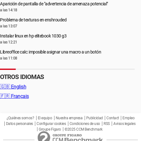
Aparición de pantalla de "advertencia de amenaza potencial"
a las 14:18
Problema de texturas en enshrouded
a las 13:07
Instalar linux en hp elitebook 1030 g3
a las 12:21
Libreoffice calc: imposible asignar una macro a un botón
a las 11:08
OTROS IDIOMAS
🇬🇧
English
🇫🇷
Français
¿Quiénes somos?
El equipo
Nuestra empresa
Publicidad
Contact
Empleo
Datos personales
Configurar cookies
Condiciones de uso
RSS
Avisos legales
Groupe Figaro
©2025 CCM Benchmark