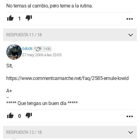
No temas al cambio, pero teme a la rutina.
1
RESPUESTA 11 / 18
Séb08
1 430
27 may. 2006 a las 23:05
Slt,
https://www.commentcamarche.net/faq/2585-emule-lowid
A+
--
***** Que tengas un buen día *****
0
RESPUESTA 12 / 18