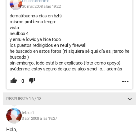
Usuario anónimo
30 mar. 2008 a las 19:22
demat(buenos días en bzh)
mismo problema tengo:
vista
neufbox 4
y emule lowid ya hice todo
los puertos redirigidos en neuf y firewall
he buscado en estos foros (ni siquiera sé qué día es, ¡tanto he
buscado!)
sin embargo, todo está bien explicado (foto como apoyo)
ayúdenme, estoy seguro de que es algo sencillo... además
0
RESPUESTA 16 / 18
tefeuz1
3 abr. 2008 a las 19:27
Hola,