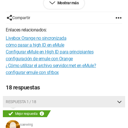
<br>intel(R)Celeron(R)CPU 2.60GHz <br>Radeon 9200 
Mostrar más
SE <br>livebox
Compartir
Enlaces relacionados:
Livebox Orange no sincronizada
cómo pasar a high ID en eMule
Configurar eMule en High ID para principiantes
configuración de emule con Orange
¿Cómo utilizar el archivo servidor.met en eMule?
configurar emule con sfrbox
18 respuestas
RESPUESTA 1 / 18
Mejor respuesta
saewing