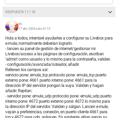
RESPUESTA 17 / 18
titi
17 abr. 2008 a las 01:15
Hola a todos, intentaré ayudarles a configurar su Livebox para
e-mule, normalmente deberían lograrlo.
- lancen su panel de gestión de internet/gestionar mi
Livebox/acceso a las páginas de configuración, escriban
'admin' como usuario y lo mismo para la contraseña, validen.
- configuración/avanzada/ruteador, añadir
Rellenen los campos así:
servicio pone: emule_tcp protocolo pone: emule_tcp puerto
externo pone: 4661 puerto interno pone: 4661 para la
dirección IP del servidor pongan la suya. Validen y hagan
añadir. Repitan:
- servidor pone: emule_udp protocolo pone: emule_udp puerto
interno pone: 4672 puerto externo pone: 4672 lo mismo para
la dirección IP del servidor. Validen y salgan. Lancen e-mule,
vayan a preferencias, conexión, en puerto cliente 4661 para
tcp y 4672 para udp, apliquen. En asistente, elijan según su