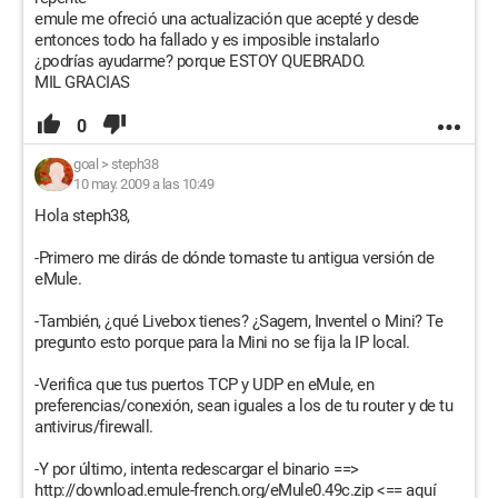
emule me ofreció una actualización que acepté y desde
entonces todo ha fallado y es imposible instalarlo
¿podrías ayudarme? porque ESTOY QUEBRADO.
MIL GRACIAS
0
goal
>
steph38
10 may. 2009 a las 10:49
Hola steph38,
-Primero me dirás de dónde tomaste tu antigua versión de
eMule.
-También, ¿qué Livebox tienes? ¿Sagem, Inventel o Mini? Te
pregunto esto porque para la Mini no se fija la IP local.
-Verifica que tus puertos TCP y UDP en eMule, en
preferencias/conexión, sean iguales a los de tu router y de tu
antivirus/firewall.
-Y por último, intenta redescargar el binario ==>
http://download.emule-french.org/eMule0.49c.zip <== aquí