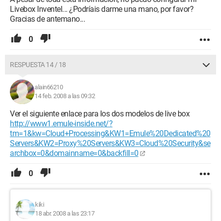
Livebox Inventel... ¿Podríais darme una mano, por favor?
Gracias de antemano...
0
RESPUESTA 14 / 18
alain66210
14 feb. 2008 a las 09:32
Ver el siguiente enlace para los dos modelos de live box
http://www1.emule-inside.net/?
tm=1&kw=Cloud+Processing&KW1=Emule%20Dedicated%20
Servers&KW2=Proxy%20Servers&KW3=Cloud%20Security&se
archbox=0&domainname=0&backfill=0
0
kiki
18 abr. 2008 a las 23:17