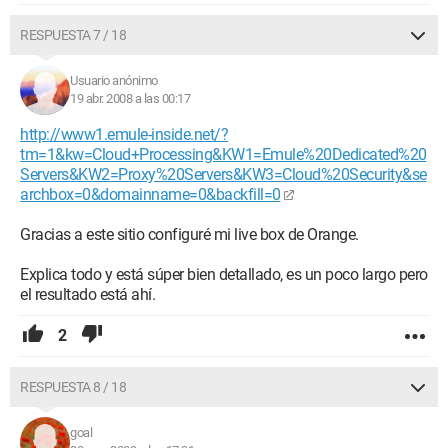
RESPUESTA 7 / 18
Usuario anónimo
19 abr. 2008 a las 00:17
http://www1.emule-inside.net/?
tm=1&kw=Cloud+Processing&KW1=Emule%20Dedicated%20
Servers&KW2=Proxy%20Servers&KW3=Cloud%20Security&se
archbox=0&domainname=0&backfill=0
Gracias a este sitio configuré mi live box de Orange.
Explica todo y está súper bien detallado, es un poco largo pero
el resultado está ahí.
2
RESPUESTA 8 / 18
goal