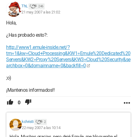
ThL
246
21 may. 2007 a las 21:02
Hola,
¿Has probado esto?:
http://www1.emule-inside.net/?
tm=1&kw=Cloud+Processing&KW1=Emule%20Dedicated%20
Servers&KW2=Proxy%20Servers&KW3=Cloud%20Security&se
archbox=0&domainname=0&backfill=0
;o)
¡Mantenos informados!!
0
kchristi
2
22 may. 2007 a las 10:14
Hola. Muchas gracias, pero dejé Emule, me bloqueaba el