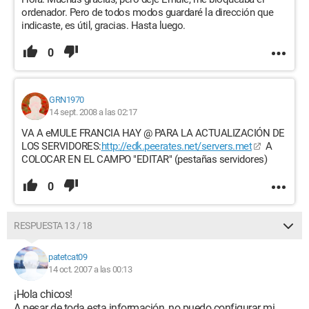
ordenador. Pero de todos modos guardaré la dirección que
indicaste, es útil, gracias. Hasta luego.
0
GRN1970
14 sept. 2008 a las 02:17
VA A eMULE FRANCIA HAY @ PARA LA ACTUALIZACIÓN DE
LOS SERVIDORES:
http://edk.peerates.net/servers.met
A
COLOCAR EN EL CAMPO "EDITAR" (pestañas servidores)
0
RESPUESTA 13 / 18
patetcat09
14 oct. 2007 a las 00:13
¡Hola chicos!
A pesar de toda esta información, no puedo configurar mi