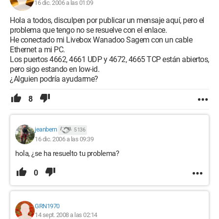
16 dic. 2006 a las 01:09
Hola a todos, disculpen por publicar un mensaje aquí, pero el
problema que tengo no se resuelve con el enlace.
He conectado mi Livebox Wanadoo Sagem con un cable
Ethernet a mi PC.
Los puertos 4662, 4661 UDP y 4672, 4665 TCP están abiertos,
pero sigo estando en low-id.
¿Alguien podría ayudarme?
8
jeanbern
5 136
16 dic. 2006 a las 09:39
hola, ¿se ha resuelto tu problema?
0
GRN1970
14 sept. 2008 a las 02:14