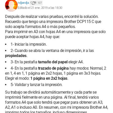
ndjandja
107
Editado el 21 ene. 2019 a las 18:30
Después de realizar varias pruebas, encontré la solución.
Recuerdo que tengo una impresora Brother DCP115 C que
solo acepta formatos A4 o más pequeños.
Para imprimir en A3 con hojas A4 en una impresora que solo
puede aceptar hojas A4, hay que:
1- Iniciar la impresión.
2- Cuando se abra la ventana de impresión, ir a las
propiedades
.
3- En la pestaña
tamaño del papel
elegir A4.
4- En la pestaña
trazado de página
hay modos: Normal, 2
en 1, 4 en 1, 1 página en 2x2 hojas, 1 página en 3x3 hojas.
Elegir el modo:
1 página en 2x2 hojas
.
5- Validar y lanzar la impresión.
Su trabajo se dividirá automáticamente y cada parte se
imprimirá fielmente en una página. Al final, tendrá varios
formatos A4 que solo tendrá que pegar para obtener un A3,
A2, A1 o incluso A0. En resumen, con mi impresora Brother A4,
imprimo todos los tamaños, incluso dimensiones