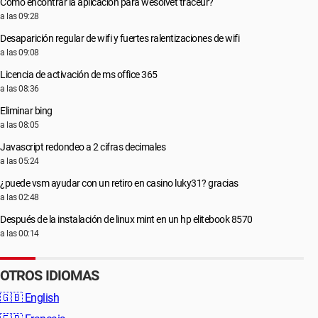
Cómo encontrar la aplicación para wesolvet traceur?
a las 09:28
Desaparición regular de wifi y fuertes ralentizaciones de wifi
a las 09:08
Licencia de activación de ms office 365
a las 08:36
Eliminar bing
a las 08:05
Javascript redondeo a 2 cifras decimales
a las 05:24
¿puede vsm ayudar con un retiro en casino luky31? gracias
a las 02:48
Después de la instalación de linux mint en un hp elitebook 8570
a las 00:14
OTROS IDIOMAS
🇬🇧
English