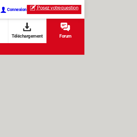
Posez votre
question
Connexion
Téléchargement
Forum