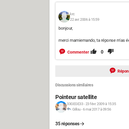
krc
22 avr. 2006 à 15:59
bonjour,
merci mamiemando, ta réponse m'as écl
0
Commenter
Répon
Discussions similaires
Pointeur satellite
33GEGE33
-
23 févr. 2009 à 15:35
Gillou
-
6 mai 2017 à 09:56
35 réponses