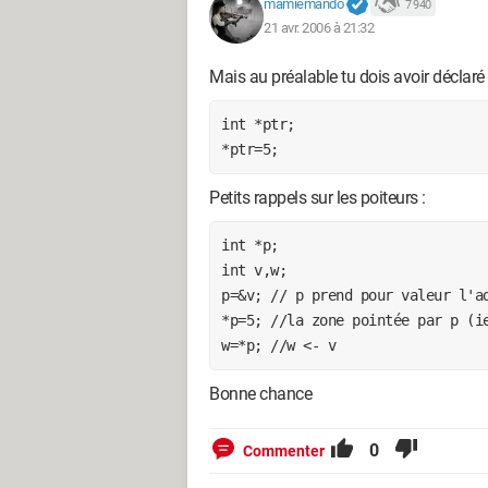
mamiemando
7 940
21 avr. 2006 à 21:32
Mais au préalable tu dois avoir déclaré
int *ptr;

*ptr=5;
Petits rappels sur les poiteurs :
int *p;

int v,w;

p=&v; // p prend pour valeur l'ad
*p=5; //la zone pointée par p (ie
Bonne chance
0
Commenter