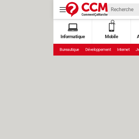
Informatique
Mobile
A
Bureautique
Développement
Internet
Je