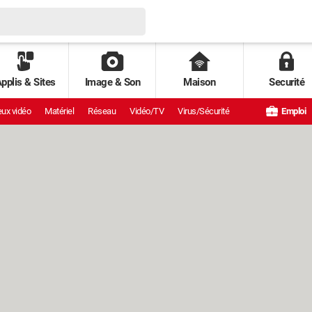
pplis & Sites
Image & Son
Maison
Securité
ux vidéo
Matériel
Réseau
Vidéo/TV
Virus/Sécurité
Emploi