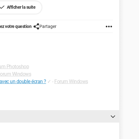
e
Afficher la suite
re les 3 lignes de déclarartion des variables d'unbe
z votre question
Partager
nt par le pointeur ptr.
um Photoshop
orum Windows
avec un double écran ?
✓
-
Forum Windows