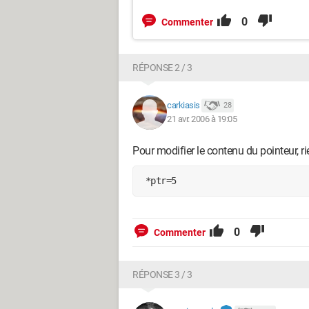
0
Commenter
RÉPONSE 2 / 3
carkiasis
28
21 avr. 2006 à 19:05
Pour modifier le contenu du pointeur, ri
 *ptr=5
0
Commenter
RÉPONSE 3 / 3