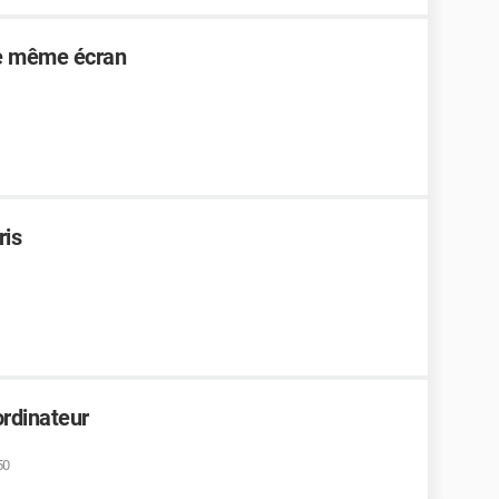
le même écran
ris
ordinateur
50