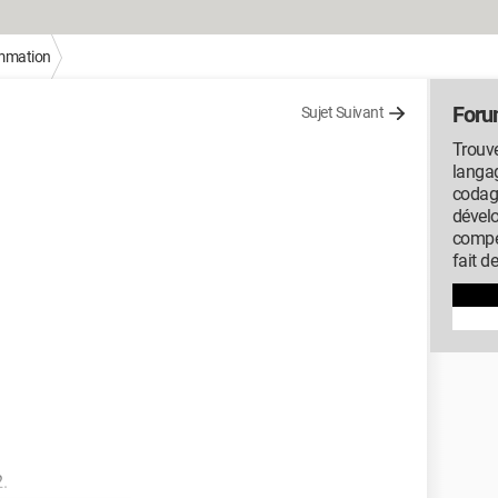
mmation
Foru
Sujet Suivant
Trouve
langag
codag
dével
compé
fait d
2.