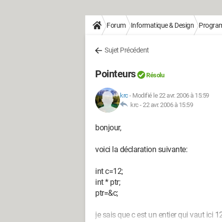
Forum
Informatique & Design
Progra
Sujet Précédent
Pointeurs
Résolu
krc
-
Modifié le 22 avr. 2006 à 15:59
krc -
22 avr. 2006 à 15:59
bonjour,
voici la déclaration suivante:
int c=12;
int * ptr;
ptr=&c;
je sais que c est un entier qui vaut ici 1