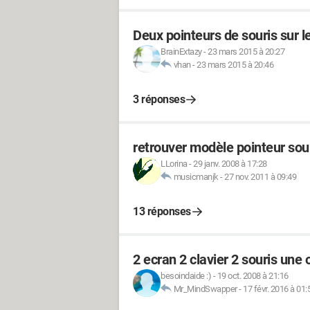
Deux pointeurs de souris sur 
BrainExtazy
-
23 mars 2015 à 20:27
vhan
-
23 mars 2015 à 20:46
3 réponses
retrouver modèle pointeur sou
LLorina
-
29 janv. 2008 à 17:28
musicmanjk
-
27 nov. 2011 à 09:49
13 réponses
2 ecran 2 clavier 2 souris une 
besoindaide :)
-
19 oct. 2008 à 21:16
Mr_MindSwapper
-
17 févr. 2016 à 01: