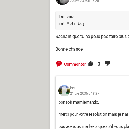
20 avr. 2006 à 15:28
int c=2;

Sachant que tu ne peux pas faire plus c
Bonne chance
0
Commenter
krc
21 avr. 2006 à 18:37
bonsoir mamiemando,
merci pour votre résolution mais je n'a
pouvez-vous me l'expliquez s'il vous plai