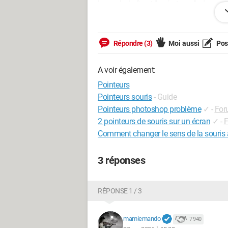
le symbole & est l'opérateur d'adressag
ptr vaut l'adressage de c.
s'il vous plait comment pourrais-je écri
Répondre (3)
Moi aussi
Pose
manière plus compacte?
A voir également:
et modifier le contenu de c à 5 en passa
Pointeurs
merci
Pointeurs souris
- Guide
Pointeurs photoshop problème
✓
-
For
Configuration: 
window millénnium
2 pointeurs de souris sur un écran
✓
-
F
Comment changer le sens de la souris 
3 réponses
RÉPONSE 1 / 3
mamiemando
7 940