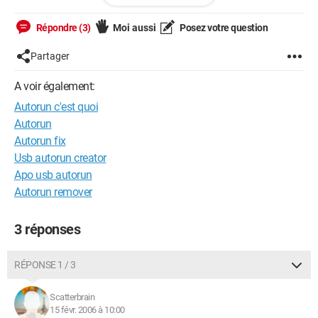
est ce que qqun pourrait m'aider à trouver la subtilité qui fait
que ça ne fonctionne pas
Répondre (3)
Moi aussi
Posez votre question
merci d'avance
Partager
A voir également:
Autorun c'est quoi
Autorun
Autorun fix
Usb autorun creator
Apo usb autorun
Autorun remover
3 réponses
RÉPONSE 1 / 3
Scatterbrain
15 févr. 2006 à 10:00