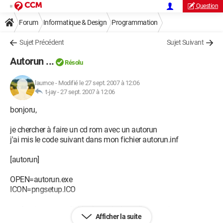
Question
Forum
Informatique & Design
Programmation
Sujet Précédent
Sujet Suivant
Autorun ...
Résolu
laurnce
-
Modifié le 27 sept. 2007 à 12:06
t-jay -
27 sept. 2007 à 12:06
bonjoru,
je chercher à faire un cd rom avec un autorun
j'ai mis le code suivant dans mon fichier autorun.inf
[autorun]
OPEN=autorun.exe
ICON=pngsetup.ICO
sachant que mon fichier à ouvrir s'appelle pngsetup.exe
Afficher la suite