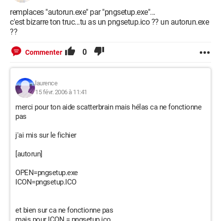
remplaces "autorun.exe" par "pngsetup.exe"...
c'est bizarre ton truc...tu as un pngsetup.ico ?? un autorun.exe
??
0
Commenter
laurence
15 févr. 2006 à 11:41
merci pour ton aide scatterbrain mais hélas ca ne fonctionne
pas
j'ai mis sur le fichier
[autorun]
OPEN=pngsetup.exe
ICON=pngsetup.ICO
et bien sur ca ne fonctionne pas
mais pour ICON = pngsetup.ico