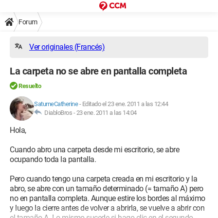
Forum
Ver originales (Francés)
La carpeta no se abre en pantalla completa
Resuelto
SaturneCatherine
-
Editado el 23 ene. 2011 a las 12:44
DiabloBros -
23 ene. 2011 a las 14:04
Hola,
Cuando abro una carpeta desde mi escritorio, se abre
ocupando toda la pantalla.
Pero cuando tengo una carpeta creada en mi escritorio y la
abro, se abre con un tamaño determinado (= tamaño A) pero
no en pantalla completa. Aunque estire los bordes al máximo
y luego la cierre antes de volver a abrirla, se vuelve a abrir con
el tamaño A. Lo mismo sucede si hago clic en el segundo