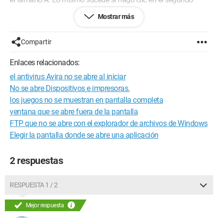
ícono en la parte superior derecha de la ventana. La agranda,
Mostrar más
pero una vez que la cierro y la vuelvo a abrir, ha vuelto al
tamaño A...
Compartir
Me gustaría que siempre se mantuviera en tamaño de
pantalla completa sin tener que agrandarla cada vez...
Enlaces relacionados:
el antivirus Avira no se abre al iniciar
Gracias por tu ayuda
No se abre Dispositivos e impresoras.
PD: Estoy en Windows XP Pro
los juegos no se muestran en pantalla completa
ventana que se abre fuera de la pantalla
Configuración:
Windows XP / Firefox 3.6.13
FTP que no se abre con el explorador de archivos de Windows
Elegir la pantalla donde se abre una aplicación
2 respuestas
RESPUESTA 1 / 2
Mejor respuesta