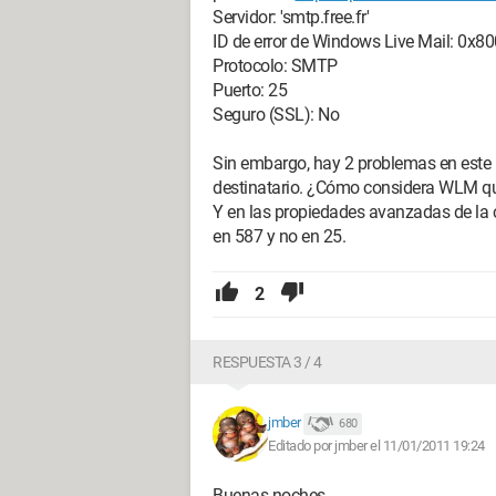
Servidor: 'smtp.free.fr'
ID de error de Windows Live Mail: 0x
Protocolo: SMTP
Puerto: 25
Seguro (SSL): No
Sin embargo, hay 2 problemas en este m
destinatario. ¿Cómo considera WLM 
Y en las propiedades avanzadas de la c
en 587 y no en 25.
2
RESPUESTA 3 / 4
jmber
680
Editado por jmber el 11/01/2011 19:24
Buenas noches,