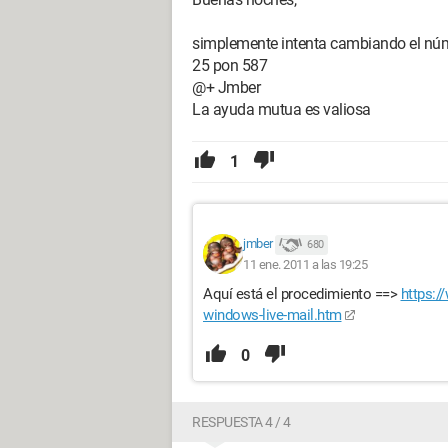
simplemente intenta cambiando el númer
25 pon 587
@+ Jmber
La ayuda mutua es valiosa
1
jmber
680
11 ene. 2011 a las 19:25
Aquí está el procedimiento ==>
https:/
windows-live-mail.htm
0
RESPUESTA 4 / 4