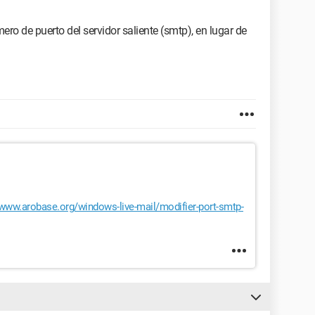
o de puerto del servidor saliente (smtp), en lugar de
/www.arobase.org/windows-live-mail/modifier-port-smtp-