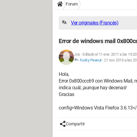
Forum
Ver originales (Francés)
Error de windows mail 0x800c
Jos
-
Editado el 11 ene. 2011 a las 19:20
Funky Peanut
-
21 nov. 2016 a las 23
Hola,
Error 0x800ccc69 con Windows Mail, me
indica cuál, ¡aunque hay decenas!
Gracias
config>Windows Vista Firefox 3.6.13<
Compartir