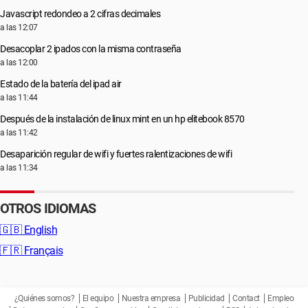
Javascript redondeo a 2 cifras decimales
a las 12:07
Desacoplar 2 ipados con la misma contraseña
a las 12:00
Estado de la batería del ipad air
a las 11:44
Después de la instalación de linux mint en un hp elitebook 8570
a las 11:42
Desaparición regular de wifi y fuertes ralentizaciones de wifi
a las 11:34
OTROS IDIOMAS
🇬🇧
English
🇫🇷
Français
¿Quiénes somos?
El equipo
Nuestra empresa
Publicidad
Contact
Empleo