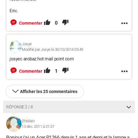
Eric.
0
Commenter
Josye
Modifié par Josye le 30/10/2014 05:49
josyec arobaz hot mail point com
1
Commenter
Afficher les 25 commentaires
RÉPONSE 2 / 8
Ghislain
13 déc. 2011 à 21:37
Bonjour j'ai un Acer P1266 depuis 1 ans et demi et la lampe a