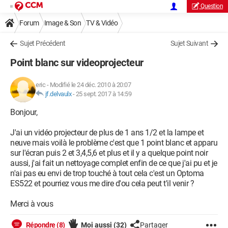
Question
Forum
Image & Son
TV & Vidéo
Sujet Précédent
Sujet Suivant
Point blanc sur videoprojecteur
eric
-
Modifié le 24 déc. 2010 à 20:07
jf.delvaulx
-
25 sept. 2017 à 14:59
Bonjour,
J'ai un vidéo projecteur de plus de 1 ans 1/2 et la lampe et
neuve mais voilà le problème c'est que 1 point blanc et apparu
sur l'écran puis 2 et 3,4,5,6 et plus et il y a quelque point noir
aussi, j'ai fait un nettoyage complet enfin de ce que j'ai pu et je
n'ai pas eu envi de trop touché à tout cela c'est un Optoma
ES522 et pourriez vous me dire d'ou cela peut t'il venir ?
Merci à vous
Répondre (8)
Moi aussi
(32)
Partager