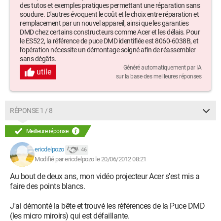
des tutos et exemples pratiques permettant une réparation sans
soudure. D'autres évoquent le coût et le choix entre réparation et
remplacement par un nouvel appareil, ainsi que les garanties
DMD chez certains constructeurs comme Acer et les délais. Pour
le ES522, la référence de puce DMD identifiée est 8060-6038B, et
l’opération nécessite un démontage soigné afin de réassembler
sans dégâts.
Généré automatiquement par IA
utile
sur la base des meilleures réponses
RÉPONSE 1 / 8
Meilleure réponse
ericdelpozo
46
Modifié par ericdelpozo le 20/06/2012 08:21
Au bout de deux ans, mon vidéo projecteur Acer s'est mis a
faire des points blancs.
J'ai démonté la bête et trouvé les références de la Puce DMD
(les micro miroirs) qui est défaillante.