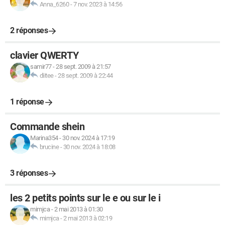
Anna_6260
-
7 nov. 2023 à 14:56
2 réponses
clavier QWERTY
samir77
-
28 sept. 2009 à 21:57
diitee
-
28 sept. 2009 à 22:44
1 réponse
Commande shein
Marina354
-
30 nov. 2024 à 17:19
brucine
-
30 nov. 2024 à 18:08
3 réponses
les 2 petits points sur le e ou sur le i
mimjca
-
2 mai 2013 à 01:30
mimjca
-
2 mai 2013 à 02:19