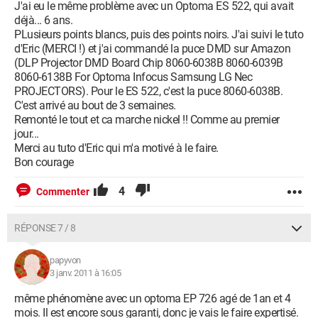
J'ai eu le même problème avec un Optoma ES 522, qui avait
déjà... 6 ans.
PLusieurs points blancs, puis des points noirs. J'ai suivi le tuto
d'Eric (MERCI !) et j'ai commandé la puce DMD sur Amazon
(DLP Projector DMD Board Chip 8060-6038B 8060-6039B
8060-6138B For Optoma Infocus Samsung LG Nec
PROJECTORS). Pour le ES 522, c'est la puce 8060-6038B.
C'est arrivé au bout de 3 semaines.
Remonté le tout et ca marche nickel !! Comme au premier
jour...
Merci au tuto d'Eric qui m'a motivé à le faire.
Bon courage
4
Commenter
RÉPONSE 7 / 8
papyvon
3 janv. 2011 à 16:05
même phénomène avec un optoma EP 726 agé de 1an et 4
mois. Il est encore sous garanti, donc je vais le faire expertisé.