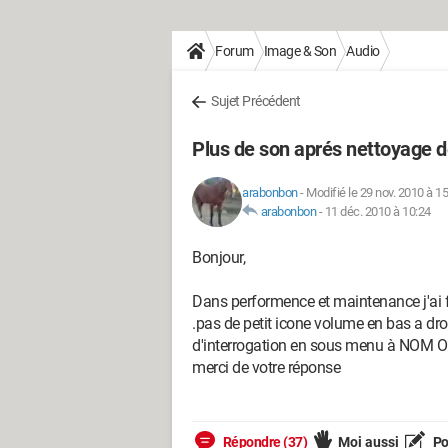
Forum
Image & Son
Audio
Sujet Précédent
Plus de son aprés nettoyage d
arabonbon
-
Modifié le 29 nov. 2010 à 1
arabonbon
-
11 déc. 2010 à 10:24
Bonjour,
Dans performence et maintenance j'ai fa
.pas de petit icone volume en bas a droi
d'interrogation en sous menu à NOM O
merci de votre réponse
Répondre (37)
Moi aussi
Po