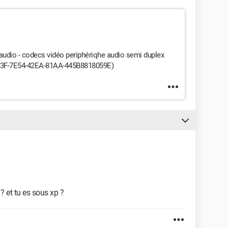
 audio - codecs vidéo periphériqhe audio semi duplex
F-7E54-42EA-81AA-445B8818059E)
? et tu es sous xp ?