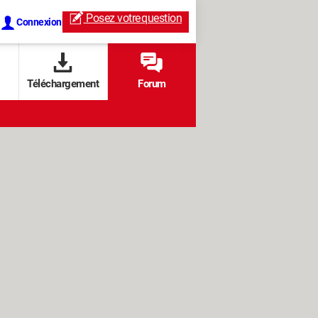
Posez votre
question
Connexion
Téléchargement
Forum