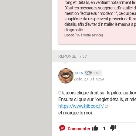
l'onglet Détails, en vérifiant notamment l
D'autres messages suggèrent d'installer de
mention "lecture sur modem 1", ce qui peu
supplémentaires peuvent provenir de l'ana
détails, afin d'éviter d'installer le mauvais
diagnostic.
Bobot
(l'IA à votre service)
RÉPONSE 1 / 37
gouby
6 491
2 déc. 2010 à 13:59
Ok, alors clique droit sur le pilote audio
Ensuite clique sur l'onglet détails, et 
https://www.hiboox.fr/
et marque le moi
1
Commenter