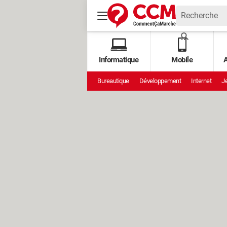
Informatique
Mobile
A
Bureautique
Développement
Internet
Je