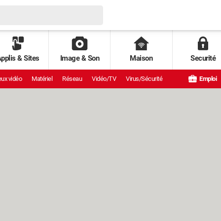
pplis & Sites
Image & Son
Maison
Securité
ux vidéo
Matériel
Réseau
Vidéo/TV
Virus/Sécurité
Emploi