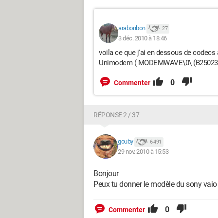
arabonbon
27
3 déc. 2010 à 18:46
voila ce que j'ai en dessous de codecs
Unimodem ( MODEMWAVE\0\ (B250233
0
Commenter
RÉPONSE 2 / 37
gouby
6 491
29 nov. 2010 à 15:53
Bonjour
Peux tu donner le modèle du sony vaio 
0
Commenter