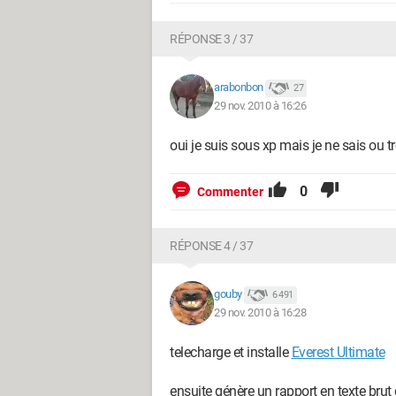
RÉPONSE 3 / 37
arabonbon
27
29 nov. 2010 à 16:26
oui je suis sous xp mais je ne sais ou 
0
Commenter
RÉPONSE 4 / 37
gouby
6 491
29 nov. 2010 à 16:28
telecharge et installe
Everest Ultimate
ensuite génère un rapport en texte brut 