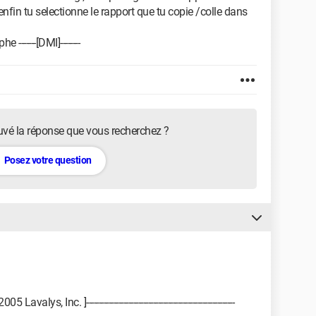
nfin tu selectionne le rapport que tu copie /colle dans
 -------[DMI]--------
uvé la réponse que vous recherchez ?
Posez votre question
, Inc. ]------------------------------------------------------------