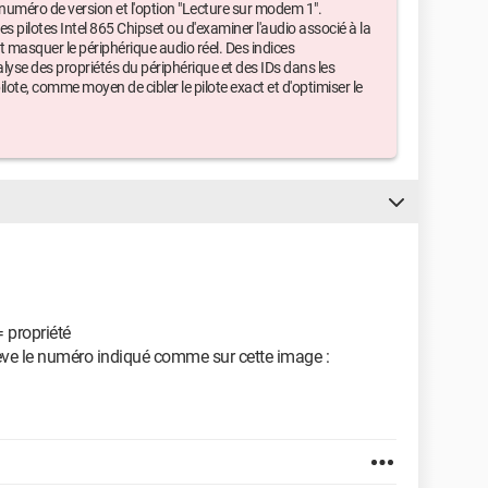
e numéro de version et l'option "Lecture sur modem 1".
s pilotes Intel 865 Chipset ou d'examiner l'audio associé à la
t masquer le périphérique audio réel. Des indices
lyse des propriétés du périphérique et des IDs dans les
 pilote, comme moyen de cibler le pilote exact et d'optimiser le
= propriété
releve le numéro indiqué comme sur cette image :