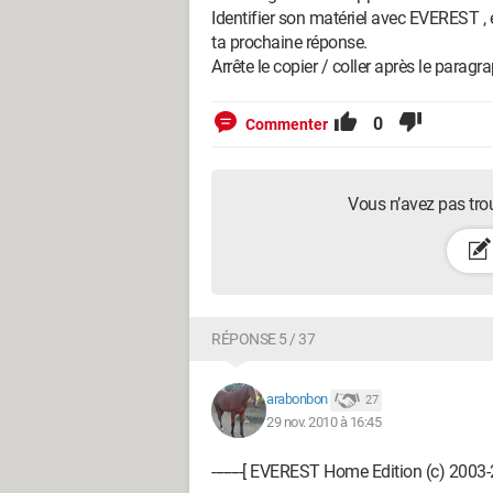
Identifier son matériel avec EVEREST , e
ta prochaine réponse.
Arrête le copier / coller après le paragraphe
0
Commenter
Vous n’avez pas tro
RÉPONSE 5 / 37
arabonbon
27
29 nov. 2010 à 16:45
--------[ EVEREST Home Edition (c) 2003-2005 Lavalys