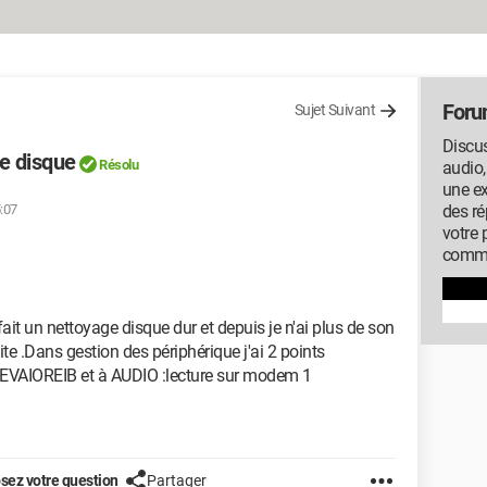
Foru
Sujet Suivant
Discus
e disque
Résolu
audio,
une ex
5:07
des ré
votre 
commu
it un nettoyage disque dur et depuis je n'ai plus de son
te .Dans gestion des périphérique j'ai 2 points
EVAIOREIB et à AUDIO :lecture sur modem 1
sez votre question
Partager