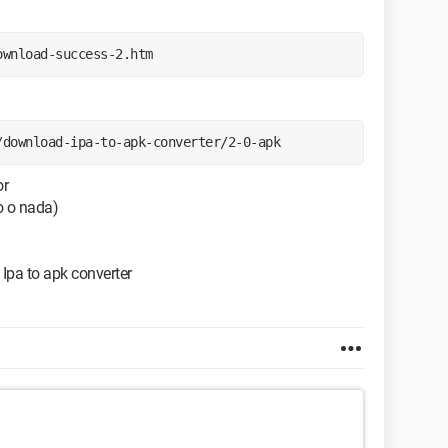
ownload-success-2.htm
/download-ipa-to-apk-converter/2-0-apk
or
so o nada)
 Ipa to apk converter