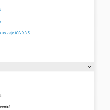
a
?
 un viejo iOS 9.3.5
03
ncontré