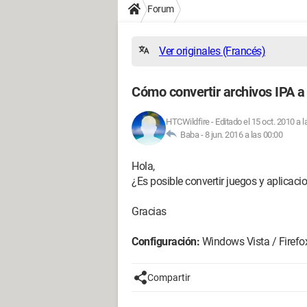
Forum
Ver originales (Francés)
Cómo convertir archivos IPA 
HTCWildfire
-
Editado el 15 oct. 2010 a l
Baba -
8 jun. 2016 a las 00:00
Hola,
¿Es posible convertir juegos y aplicaci
Gracias
Configuración:
Windows Vista / Firefo
Compartir