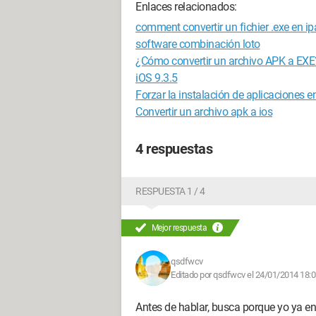
Enlaces relacionados:
comment convertir un fichier .exe en ip
software combinación loto
¿Cómo convertir un archivo APK a EXE
iOS 9.3.5
Forzar la instalación de aplicaciones en
Convertir un archivo apk a ios
4 respuestas
RESPUESTA 1 / 4
Mejor respuesta
qsdfwcv
Editado por qsdfwcv el 24/01/2014 18:
Antes de hablar, busca porque yo ya e