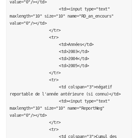
value="0"/></td>

					<td><input type="text" 
maxlength="10" size="10" name="RD_an_encours" 
value="0"/></td>

				</tr>

				<tr>

					<td>Années</td>

					<td>2003</td>

					<td>2004</td>

					<td>2005</td>

				</tr>

				<tr>

					<td colspan="3">négatif 
reportable de l'année antérieure (si connu)</td>

					<td><input type="text" 
maxlength="10" size="10" name="ReportNeg" 
value="0"/></td>

				</tr>

				<tr>

					<td colspan="3">Cumul des 