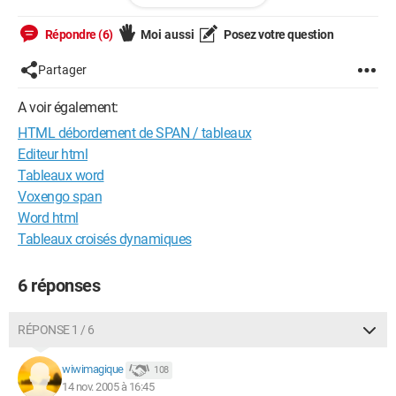
Je ne comprends pas trop. Pourtant les balises <table>, <td> et
Répondre (6)
Moi aussi
Posez votre question
<tr> sont bien définies. J'utilise des colspan et rowspan bien
définis.
Partager
Est ce que quelqu'un a déjà rencontré de tels problèmes ?
A voir également:
HTML débordement de SPAN / tableaux
J'utilise du HTML/php. Je code directement sans utiliser de
Dreamweaver ou de Frontpage.
Editeur html
Tableaux word
Merci de votre attention
Voxengo span
Word html
Tableaux croisés dynamiques
6 réponses
RÉPONSE 1 / 6
wiwimagique
108
14 nov. 2005 à 16:45