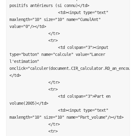
positifs antérieurs (si connu)</td>

					<td><input type="text" 
maxlength="10" size="10" name="CumulAnt" 
value="0"/></td>

				</tr>

				<tr>

					<td colspan="3"><input 
type="button" name="calcule" value="Lancer 
l'estimation" 
onclick="calculer(document.CIR_calculator.RD_an_encours
</td>

				</tr>

				<tr>

					<td colspan="3">Part en 
volume(2005)</td>

					<td><input type="text" 
maxlength="10" size="10" name="Part_volume"/></td>

				</tr>

				<tr>
