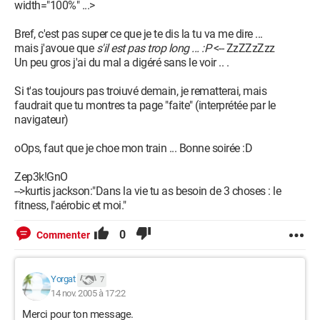
width="100%" ...>
Bref, c'est pas super ce que je te dis la tu va me dire ...
mais j'avoue que
s'il est pas trop long ... :P
<-- ZzZZzZzz
Un peu gros j'ai du mal a digéré sans le voir .. .
Si t'as toujours pas troiuvé demain, je rematterai, mais
faudrait que tu montres ta page "faite" (interprétée par le
navigateur)
oOps, faut que je choe mon train ... Bonne soirée :D
Zep3k!GnO
-->kurtis jackson:"Dans la vie tu as besoin de 3 choses : le
fitness, l'aérobic et moi."
0
Commenter
Yorgat
7
14 nov. 2005 à 17:22
Merci pour ton message.