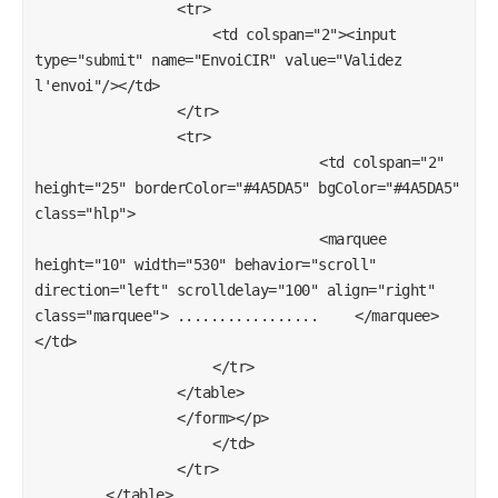
				<tr>

					<td colspan="2"><input 
type="submit" name="EnvoiCIR" value="Validez 
l'envoi"/></td>

				</tr>

				<tr>

								<td colspan="2" 
height="25" borderColor="#4A5DA5" bgColor="#4A5DA5" 
class="hlp">

								<marquee 
height="10" width="530" behavior="scroll" 
direction="left" scrolldelay="100" align="right" 
class="marquee"> .................	</marquee>
</td>

					</tr>

				</table>

				</form></p>

					</td>

				</tr>

		</table>
