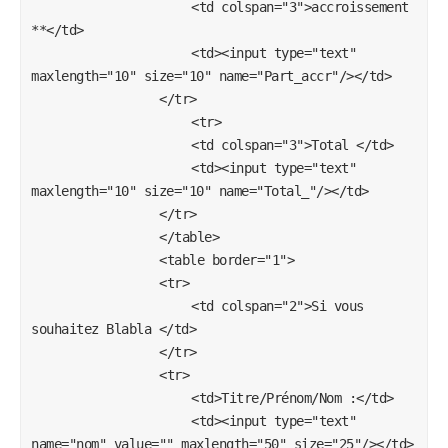
					<td colspan="3">accroissement 
**</td>

					<td><input type="text" 
maxlength="10" size="10" name="Part_accr"/></td>

				</tr>

					<tr>

					<td colspan="3">Total </td>

					<td><input type="text" 
maxlength="10" size="10" name="Total_"/></td>

				</tr>

				</table>

				<table border="1">

				<tr>

					<td colspan="2">Si vous 
souhaitez Blabla </td>

				</tr>

				<tr>

					<td>Titre/Prénom/Nom :</td>

					<td><input type="text" 
name="nom" value="" maxlength="50" size="25"/></td>
