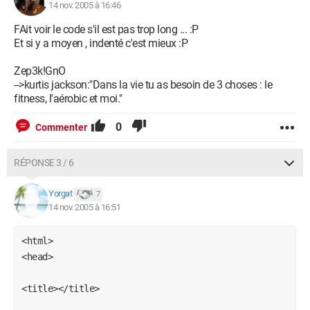
14 nov. 2005 à 16:46
FAit voir le code s'il est pas trop long ... :P
Et si y a moyen , indenté c'est mieux :P
Zep3k!GnO
-->kurtis jackson:"Dans la vie tu as besoin de 3 choses : le
fitness, l'aérobic et moi."
0
Commenter
RÉPONSE 3 / 6
Yorgat
7
14 nov. 2005 à 16:51
<html>

<head>

<title></title>
