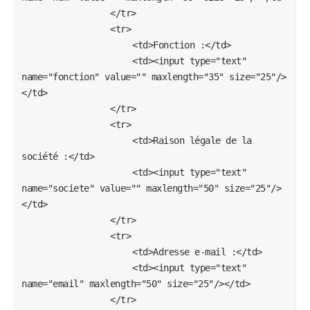
				</tr>

				<tr>

					<td>Fonction :</td>

					<td><input type="text" 
name="fonction" value="" maxlength="35" size="25"/>
</td>

				</tr>

				<tr>

					<td>Raison légale de la 
société :</td>

					<td><input type="text" 
name="societe" value="" maxlength="50" size="25"/>
</td>

				</tr>

				<tr>

					<td>Adresse e-mail :</td>

					<td><input type="text" 
name="email" maxlength="50" size="25"/></td>

				</tr>
