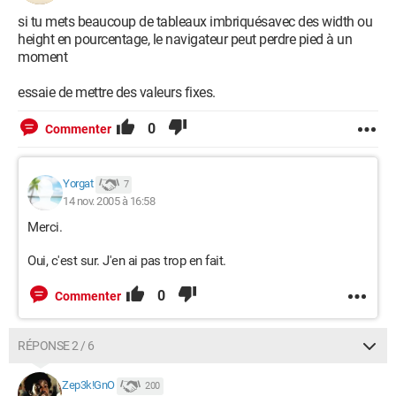
si tu mets beaucoup de tableaux imbriquésavec des width ou
height en pourcentage, le navigateur peut perdre pied à un
moment
essaie de mettre des valeurs fixes.
0
Commenter
Yorgat
7
14 nov. 2005 à 16:58
Merci.
Oui, c'est sur. J'en ai pas trop en fait.
0
Commenter
RÉPONSE 2 / 6
Zep3k!GnO
200