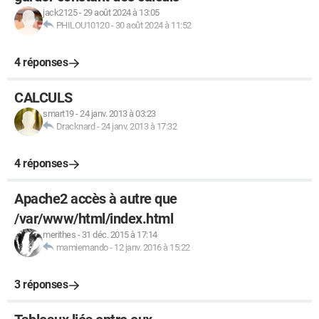
jack2125
-
29 août 2024 à 13:05
PHILOU10120
-
30 août 2024 à 11:52
4 réponses
CALCULS
smart19
-
24 janv. 2013 à 03:23
Dracknard
-
24 janv. 2013 à 17:32
4 réponses
Apache2 accès à autre que
/var/www/html/index.html
merithes
-
31 déc. 2015 à 17:14
mamiemando
-
12 janv. 2016 à 15:22
3 réponses