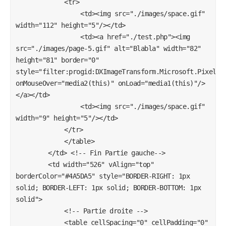
			<tr>

				<td><img src="./images/space.gif" 
width="112" height="5"/></td>

				<td><a href="./test.php"><img 
src="./images/page-5.gif" alt="Blabla" width="82" 
height="81" border="0" 
style="filter:progid:DXImageTransform.Microsoft.Pixelate
onMouseOver="media2(this)" onLoad="media1(this)"/>
</a></td>

				<td><img src="./images/space.gif" 
width="9" height="5"/></td>

			</tr>

			</table>

		</td> <!-- Fin Partie gauche-->

		<td width="526" vAlign="top" 
borderColor="#4A5DA5" style="BORDER-RIGHT: 1px 
solid; BORDER-LEFT: 1px solid; BORDER-BOTTOM: 1px 
solid">

			<!-- Partie droite -->

			<table cellSpacing="0" cellPadding="0" 