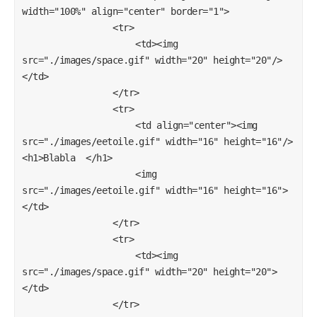
width="100%" align="center" border="1">

				<tr>

					<td><img 
src="./images/space.gif" width="20" height="20"/>
</td>

				</tr>

				<tr>

    				<td align="center"><img 
src="./images/eetoile.gif" width="16" height="16"/> 
<h1>Blabla  </h1>

		    		<img 
src="./images/eetoile.gif" width="16" height="16">
</td>

				</tr>

				<tr>

					<td><img 
src="./images/space.gif" width="20" height="20">
</td>

				</tr>
