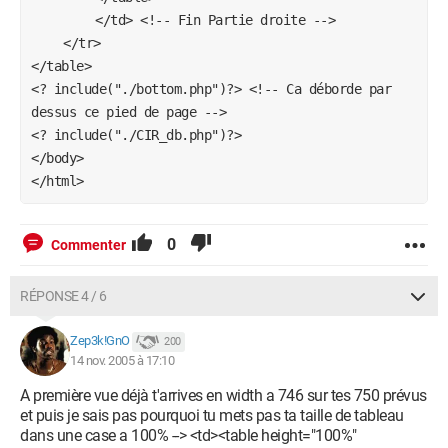
		</td> <!-- Fin Partie droite -->

	</tr>

</table>

<? include("./bottom.php")?> <!-- Ca déborde par 
dessus ce pied de page -->

<? include("./CIR_db.php")?>

</body>

0
Commenter
RÉPONSE 4 / 6
Zep3k!GnO
200
14 nov. 2005 à 17:10
A première vue déjà t'arrives en width a 746 sur tes 750 prévus
et puis je sais pas pourquoi tu mets pas ta taille de tableau
dans une case a 100% --> <td><table height="100%"