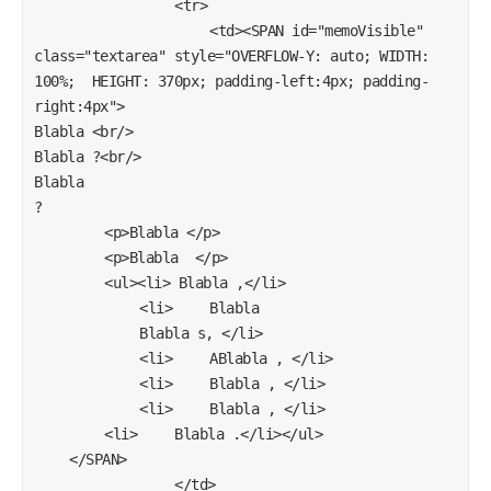
				<tr>

					<td><SPAN id="memoVisible" 
class="textarea" style="OVERFLOW-Y: auto; WIDTH: 
100%;  HEIGHT: 370px; padding-left:4px; padding-
right:4px">

Blabla <br/>

Blabla ?<br/>

Blabla 

?

		<p>Blabla </p>

		<p>Blabla  </p>

		<ul><li> Blabla ,</li>

			<li>	Blabla 

			Blabla s, </li>

			<li>	ABlabla , </li>

			<li>	Blabla , </li>

			<li>	Blabla , </li>

		<li>	Blabla .</li></ul>

	</SPAN>

				</td>
