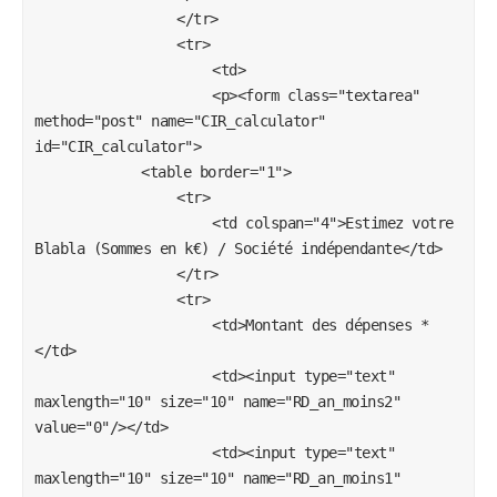
				</tr>

				<tr>

					<td>

					<p><form class="textarea" 
method="post" name="CIR_calculator" 
id="CIR_calculator">

			<table border="1">

				<tr>

					<td colspan="4">Estimez votre 
Blabla (Sommes en k€) / Société indépendante</td>

				</tr>

				<tr>

					<td>Montant des dépenses *
</td>

					<td><input type="text" 
maxlength="10" size="10" name="RD_an_moins2" 
value="0"/></td>

					<td><input type="text" 
maxlength="10" size="10" name="RD_an_moins1" 