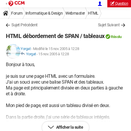
Question
Forum
Informatique & Design
Webmaster
HTML
Sujet Précédent
Sujet Suivant
HTML débordement de SPAN / tableaux
Résolu
Yorgat
-
Modifié le 15 nov. 2005 à 12:28
Yorgat
-
15 nov. 2005 à 12:28
Bonjour à tous,
je suis sur une page HTML avec un formulaire.
J'ai un souci avec une balise SPAN et des tableaux.
Ma page est principalement divisée en deux parties à gauche
et à droite.
Mon pied de page, est aussi un tableau divisé en deux.
Dans la partie droite, j'ai une série de tableaux intégrés.
Cependant, une partie des tableaux débordent du SPAN,
Afficher la suite
débordent sur le pied de page.