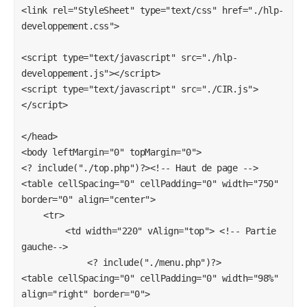
<link rel="StyleSheet" type="text/css" href="./hlp-
developpement.css">

<script type="text/javascript" src="./hlp-
developpement.js"></script>

<script type="text/javascript" src="./CIR.js">
</script>

</head>

<body leftMargin="0" topMargin="0">

<? include("./top.php")?><!-- Haut de page -->

<table cellSpacing="0" cellPadding="0" width="750" 
border="0" align="center">

	<tr>

		<td width="220" vAlign="top"> <!-- Partie 
gauche-->

			<? include("./menu.php")?> 			
<table cellSpacing="0" cellPadding="0" width="98%" 
align="right" border="0">
