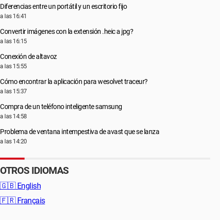
Diferencias entre un portátil y un escritorio fijo
a las 16:41
Convertir imágenes con la extensión .heic a jpg?
a las 16:15
Conexión de altavoz
a las 15:55
Cómo encontrar la aplicación para wesolvet traceur?
a las 15:37
Compra de un teléfono inteligente samsung
a las 14:58
Problema de ventana intempestiva de avast que se lanza
a las 14:20
OTROS IDIOMAS
🇬🇧
English
🇫🇷
Français