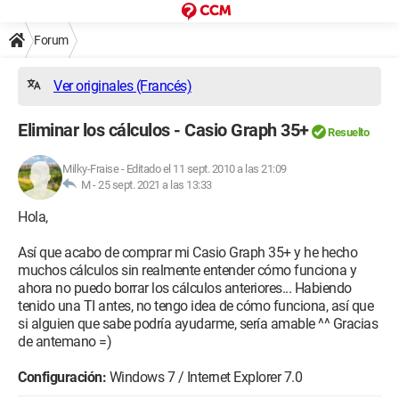
Forum
Ver originales (Francés)
Eliminar los cálculos - Casio Graph 35+
Resuelto
Milky-Fraise
-
Editado el 11 sept. 2010 a las 21:09
M -
25 sept. 2021 a las 13:33
Hola,
Así que acabo de comprar mi Casio Graph 35+ y he hecho
muchos cálculos sin realmente entender cómo funciona y
ahora no puedo borrar los cálculos anteriores... Habiendo
tenido una TI antes, no tengo idea de cómo funciona, así que
si alguien que sabe podría ayudarme, sería amable ^^ Gracias
de antemano =)
Configuración:
Windows 7 / Internet Explorer 7.0