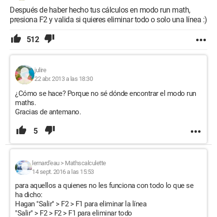
Después de haber hecho tus cálculos en modo run math,
presiona F2 y valida si quieres eliminar todo o solo una línea :)
512
julire
22 abr. 2013 a las 18:30
¿Cómo se hace? Porque no sé dónde encontrar el modo run
maths.
Gracias de antemano.
5
lernard'eau
>
Mathscalculette
14 sept. 2016 a las 15:53
para aquellos a quienes no les funciona con todo lo que se
ha dicho:
Hagan "Salir" > F2 > F1 para eliminar la línea
"Salir" > F2 > F2 > F1 para eliminar todo