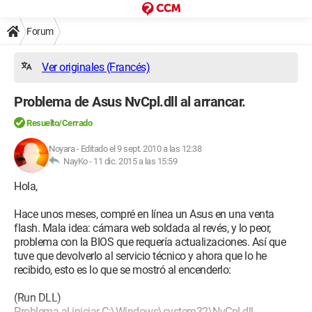
Forum
Ver originales (Francés)
Problema de Asus NvCpl.dll al arrancar.
Resuelto/Cerrado
Noyara
-
Editado el 9 sept. 2010 a las 12:38
NayKo -
11 dic. 2015 a las 15:59
Hola,
Hace unos meses, compré en línea un Asus en una venta
flash. Mala idea: cámara web soldada al revés, y lo peor,
problema con la BIOS que requería actualizaciones. Así que
tuve que devolverlo al servicio técnico y ahora que lo he
recibido, esto es lo que se mostró al encenderlo:
(Run DLL)
Problema al iniciar C:\Windows\system32\NvCpl.dll