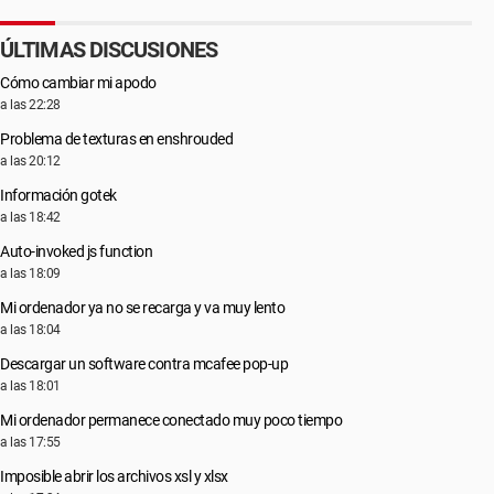
ÚLTIMAS DISCUSIONES
Cómo cambiar mi apodo
a las 22:28
Problema de texturas en enshrouded
a las 20:12
Información gotek
a las 18:42
Auto-invoked js function
a las 18:09
Mi ordenador ya no se recarga y va muy lento
a las 18:04
Descargar un software contra mcafee pop-up
a las 18:01
Mi ordenador permanece conectado muy poco tiempo
a las 17:55
Imposible abrir los archivos xsl y xlsx