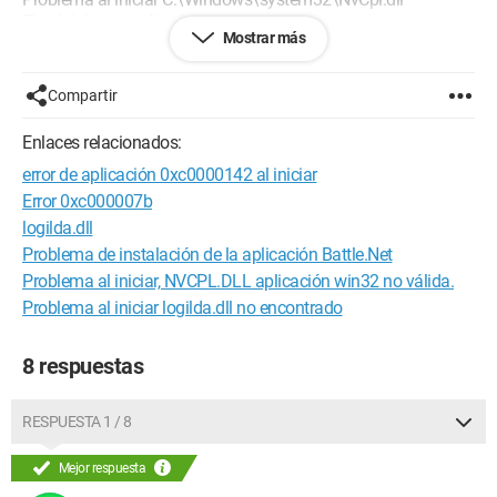
El módulo especificado no se encuentra.
Mostrar más
¿Puedo hacer algo para repararlo? ¿O tendré que devolverlo
de nuevo?
Compartir
Configuración:
Windows XP / Safari 533.17.8
Enlaces relacionados:
error de aplicación 0xc0000142 al iniciar
Error 0xc000007b
logilda.dll
Problema de instalación de la aplicación Battle.Net
Problema al iniciar, NVCPL.DLL aplicación win32 no válida.
Problema al iniciar logilda.dll no encontrado
8 respuestas
RESPUESTA 1 / 8
Mejor respuesta