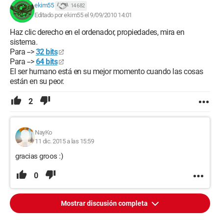
ekim55
14 682
Editado por ekim55 el 9/09/2010 14:01
Haz clic derecho en el ordenador, propiedades, mira en
sistema.
Para -->
32 bits
Para -->
64 bits
El ser humano está en su mejor momento cuando las cosas
están en su peor.
2
NayKo
11 dic. 2015 a las 15:59
gracias groos :)
0
Mostrar discusión completa