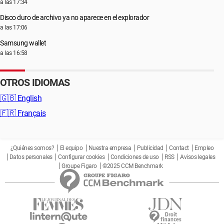
a las 17:34
Disco duro de archivo ya no aparece en el explorador
a las 17:06
Samsung wallet
a las 16:58
OTROS IDIOMAS
🇬🇧
English
🇫🇷
Français
¿Quiénes somos?
El equipo
Nuestra empresa
Publicidad
Contact
Empleo
Datos personales
Configurar cookies
Condiciones de uso
RSS
Avisos legales
Groupe Figaro
©2025 CCM Benchmark