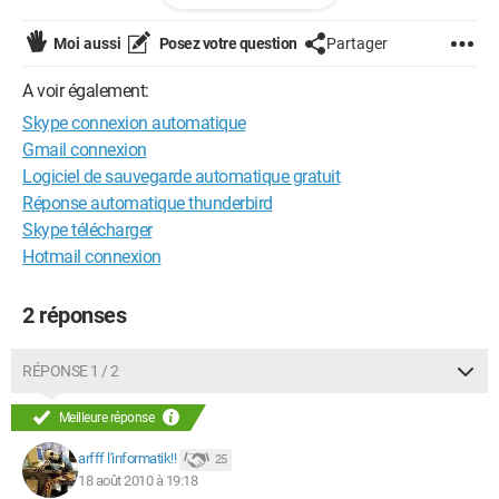
énervant!!!!
Moi aussi
Posez votre question
Partager
Merci Merci
A voir également:
Skype connexion automatique
Gmail connexion
Logiciel de sauvegarde automatique gratuit
Réponse automatique thunderbird
Skype télécharger
Hotmail connexion
2 réponses
RÉPONSE 1 / 2
Meilleure réponse
arfff l'informatik!!
25
18 août 2010 à 19:18