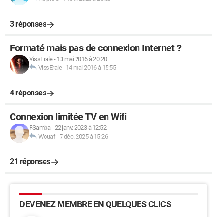
3 réponses
Formaté mais pas de connexion Internet ?
VissErale
-
13 mai 2016 à 20:20
VissErale
-
14 mai 2016 à 15:55
4 réponses
Connexion limitée TV en Wifi
FSamba
-
22 janv. 2023 à 12:52
Wouaf
-
7 déc. 2025 à 15:26
21 réponses
DEVENEZ MEMBRE EN QUELQUES CLICS