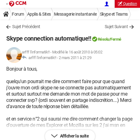
Question
Forum
Applis & Sites
Messagerie instantanée
Skype et Teams
Sujet Précédent
Sujet Suivant
Skype connection automatique!!
Résolu/Fermé
arfff l'informatik!!
-
Modifié le 16 août 2010 à 05:02
arfff l'informatik!! -
2 mars 2011 à 21:29
Bonjour à tous,
quelqu'un pourrait me dire comment faire pour que quand
j'ouvre mon ordi skype ne se connecte pas automatiquement
et surtout surtout me demande mon mot de passe pour me
connecter svp? (ordi souvent en partage indiscrétion....) Merci
d'avance de toute réponse bien détaillée.
et en service n°2 qui saurai me dire comment changer la page
d'ouverture de mes Explorer et Mozilla sur les 2 j'ai msn en
page d'accueil j'ai du accepté sans faire attention lors d'un
Afficher la suite
plantage de msn et je sais plus comment m'en débarrasser,