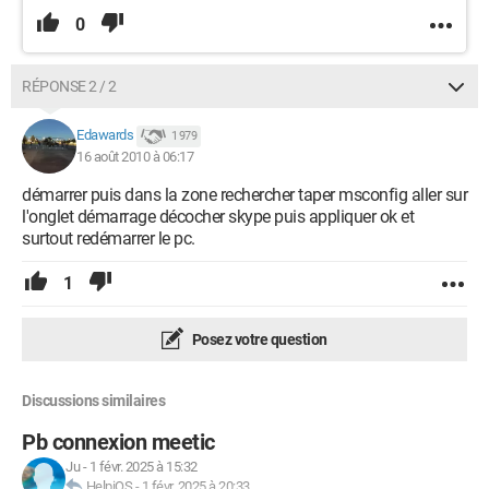
0
RÉPONSE 2 / 2
Edawards
1 979
16 août 2010 à 06:17
démarrer puis dans la zone rechercher taper msconfig aller sur
l'onglet démarrage décocher skype puis appliquer ok et
surtout redémarrer le pc.
1
Posez votre question
Discussions similaires
Pb connexion meetic
Ju
-
1 févr. 2025 à 15:32
HelpiOS
-
1 févr. 2025 à 20:33