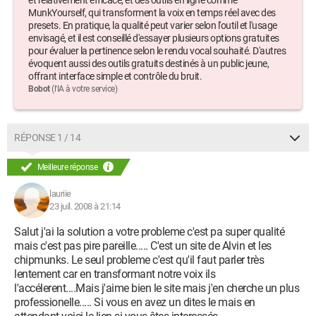
et relativement efficace, et des outils en ligne comme
MunkYourself, qui transforment la voix en temps réel avec des
presets. En pratique, la qualité peut varier selon l'outil et l'usage
envisagé, et il est conseillé d'essayer plusieurs options gratuites
pour évaluer la pertinence selon le rendu vocal souhaité. D'autres
évoquent aussi des outils gratuits destinés à un public jeune,
offrant interface simple et contrôle du bruit.
Bobot
(l'IA à votre service)
RÉPONSE 1 / 14
Meilleure réponse
lauriie
23 juil. 2008 à 21:14
Salut j'ai la solution a votre probleme c'est pa super qualité
mais c'est pas pire pareille..... C'est un site de Alvin et les
chipmunks. Le seul probleme c'est qu'il faut parler très
lentement car en transformant notre voix ils
l'accélerent....Mais j'aime bien le site mais j'en cherche un plus
professionelle..... Si vous en avez un dites le mais en