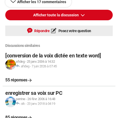
Afficher les 17 commentaires
Afficher toute la discussion
Répondre
Posez votre question
Discussions similaires
[conversion de la voix dictée en texte word]
afideg
-
25 janv. 2006 à 14:32
afideg
-
7 juin 2026 à 07:45
55 réponses
enregistrer sa voix sur PC
perrine
-
26 févr. 2006 à 16:48
oik
-
23 janv. 2018 à 04:19
85 réponses