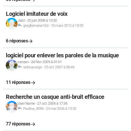
Logiciel imitateur de voix
Jazz
-
23 juin 2006 à 10:32
gregllemoine160
-
10 mars 2012 à 18:29
6 réponses
logiciel pour enlever les paroles de la musique
vanzan
-
24 févr. 2005 à 01:01
sebsauvage
-
25 oct. 2007 à 08:46
11 réponses
Recherche un casque anti-bruit efficace
User Name
-
27 oct. 2006 à 17:36
Pauline_4389
-
23 mai 2026 à 13:32
77 réponses