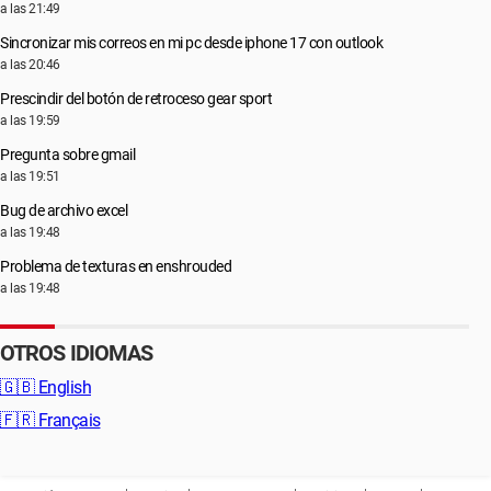
a las 21:49
Sincronizar mis correos en mi pc desde iphone 17 con outlook
a las 20:46
Prescindir del botón de retroceso gear sport
a las 19:59
Pregunta sobre gmail
a las 19:51
Bug de archivo excel
a las 19:48
Problema de texturas en enshrouded
a las 19:48
OTROS IDIOMAS
🇬🇧
English
🇫🇷
Français