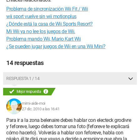
Problema de sincronización Wii Fit / Wii
wii sport vuelve sin wii motionplus
¿Dónde está la casa de Wii Sports Resort?
Mi Wii ya no lee los juegos de Wii.
Problema mando Wii, Mario Kart Wii
¿Se pueden jugar juegos de Wii en una Wii Mini?
14 respuestas
RESPUESTA 1 / 14
Mejor respuesta
mimi-aide-moi
27 dic. 2010 a las 16:41
Para ir a la zona belenaire debes hablar con electeck grodivre
y feforeve, luego debes tomar una foto (feforeve te explicará
cómo hacerlo). Volverás a hablar con feforeve, habla con
pijako, él te dirá que vayas a decirle a ecrapince que abra la