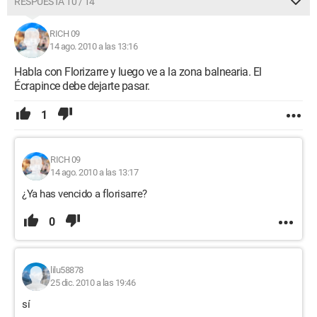
RESPUESTA 10 / 14
RICH 09
14 ago. 2010 a las 13:16
Habla con Florizarre y luego ve a la zona balnearia. El
Écrapince debe dejarte pasar.
1
RICH 09
14 ago. 2010 a las 13:17
¿Ya has vencido a florisarre?
0
lilu58878
25 dic. 2010 a las 19:46
sí