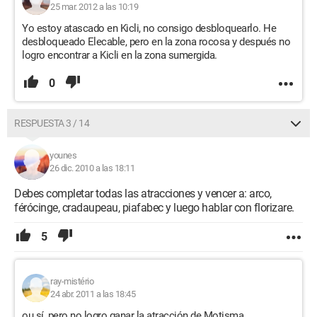
25 mar. 2012 a las 10:19
Yo estoy atascado en Kicli, no consigo desbloquearlo. He
desbloqueado Elecable, pero en la zona rocosa y después no
logro encontrar a Kicli en la zona sumergida.
0
RESPUESTA 3 / 14
younes
26 dic. 2010 a las 18:11
Debes completar todas las atracciones y vencer a: arco,
férócinge, cradaupeau, piafabec y luego hablar con florizare.
5
ray-mistério
24 abr. 2011 a las 18:45
ou sí, pero no logro ganar la atracción de Motisma.