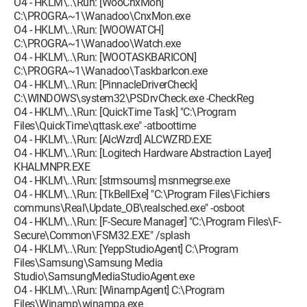
O4 - HKLM\..\Run: [WooCnxMon]
C:\PROGRA~1\Wanadoo\CnxMon.exe
O4 - HKLM\..\Run: [WOOWATCH]
C:\PROGRA~1\Wanadoo\Watch.exe
O4 - HKLM\..\Run: [WOOTASKBARICON]
C:\PROGRA~1\Wanadoo\TaskbarIcon.exe
O4 - HKLM\..\Run: [PinnacleDriverCheck]
C:\WINDOWS\system32\PSDrvCheck.exe -CheckReg
O4 - HKLM\..\Run: [QuickTime Task] "C:\Program
Files\QuickTime\qttask.exe" -atboottime
O4 - HKLM\..\Run: [AlcWzrd] ALCWZRD.EXE
O4 - HKLM\..\Run: [Logitech Hardware Abstraction Layer]
KHALMNPR.EXE
O4 - HKLM\..\Run: [strmsoums] msnmegrse.exe
O4 - HKLM\..\Run: [TkBellExe] "C:\Program Files\Fichiers
communs\Real\Update_OB\realsched.exe" -osboot
O4 - HKLM\..\Run: [F-Secure Manager] "C:\Program Files\F-
Secure\Common\FSM32.EXE" /splash
O4 - HKLM\..\Run: [YeppStudioAgent] C:\Program
Files\Samsung\Samsung Media
Studio\SamsungMediaStudioAgent.exe
O4 - HKLM\..\Run: [WinampAgent] C:\Program
Files\Winamp\winampa.exe