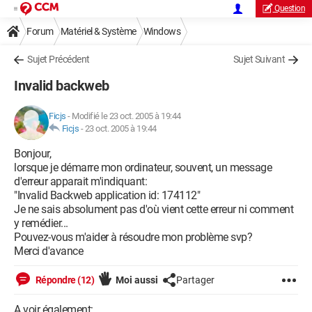
Question
Forum
Matériel & Système
Windows
Sujet Précédent
Sujet Suivant
Invalid backweb
Ficjs
-
Modifié le 23 oct. 2005 à 19:44
Ficjs
-
23 oct. 2005 à 19:44
Bonjour,
lorsque je démarre mon ordinateur, souvent, un message
d'erreur apparait m'indiquant:
"Invalid Backweb application id: 174112"
Je ne sais absolument pas d'où vient cette erreur ni comment
y remédier...
Pouvez-vous m'aider à résoudre mon problème svp?
Merci d'avance
Répondre (12)
Moi aussi
Partager
A voir également: