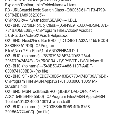
Explorer\Toolbar,LinksFolderName = Liens
R3 - URLSearchHook: Search Class - {08C06D61-F1F3-4799-
86F8-BE1A89362C85} -
C:\PROGRA~1\Wanadoo\SEARCH~1.DLL
O2 - BHO: AcroIEHlprObj Class - {06849E9F-C8D7-4D59-B87D-
784B7D6BE0B3} - C:\Program Files\Adobe\Acrobat
5.0\Reader\ActiveX\AcroIEHelper.ocx
O2 - BHO: Need2Find Bar BHO - {4D1C4E81-A32A-416b-BCDB-
33B3EF3617D3} - C:\Program
Files\Need2Find\bar\1.bin\ND2FNBAR.DLL
O2 - BHO: (no name) - {53707962-6F74-2D53-2644-
206D7942484F} - C:\PROGRA~1\SPYBOT~1\SDHelper.dll
O2 - BHO: (no name) - {549B5CA7-4A86-11D7-A4DF-
000874180BB3} - (no file)
O2 - BHO: ST - {9394EDE7-C8B5-483E-8773-474BF36AF6E4} -
C:\Program Files\MSN Apps\ST\01.03.0000.1005\en-
xu\stmain.dll
O2 - BHO: MSNToolBandBHO - {BDBD1DAD-C946-4A17-
ADC1-64B5B4FF55D0} - C:\Program Files\MSN Apps\MSN
Toolbar\01.02.4000.1001\fr\msntb.dll
O2 - BHO: (no name) - {FDD3B846-8D59-4ffb-8758-
209B6AD74ACC} - (no file)