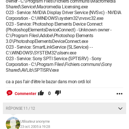
owner - C:\Program Files\Fichiers communs\Macromedia
Shared\Service\Macromedia Licensing.exe
O23 - Service: NVIDIA Display Driver Service (NVSvc) - NVIDIA
Corporation - C:\WINDOWS\system32\nvsvc32.exe
O23 - Service: Photoshop Elements Device Connect
(PhotoshopElementsDeviceConnect) - Unknown owner -
C:\Program Files\Adobe\Photoshop Elements
3.0\PhotoshopElementsDeviceConnect.exe
O23 - Service: SmartLinkService (SLService) - -
C:\WINDOWS\SYSTEM32\slserv.exe
O23 - Service: Sony SPTI Service (SPTISRV) - Sony
Corporation - C:\Program Files\Fichiers communs\Sony
Shared\AVLib\SPTISRV.exe
ca a pas l'air d'être le bazar dans mon ordi lol
0
Commenter
RÉPONSE 11 / 12
Utilisateur anonyme
23 oct. 2005 à 19:28