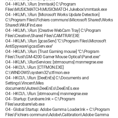
O4 - HKLM\..\Run: [mmtask] C:\Program
Files\MUSICMATCH\MUSICMATCH Jukebox\mmtask.exe
O4 - HKLM\..\Run: [Microsoft Works Update Detection]
C:\Program Files\Fichiers communs\Microsoft Shared\Works
Shared\WkUFind.exe
O4 - HKLM\..\Run: [Creative WebCam Tray] C:\Program
Files\Creative\Shared Files\CAMTRAY.EXE
O4 - HKLM\..\Run: [gcasServ] "C:\Program Files\Microsoft
AntiSpyware\gcasServ.exe"
O4 - HKLM\..\Run: [Trust Gaming mouse] "C:\Program
Files\Trust\GM-4200 Gamer Mouse Optical\Panel.exe"
O4 - HKLM\..\RunServices: [strmsoums] msnmegrse.exe
O4 - HKCU\..\Run: [CTFMON.EXE]
C:\WINDOWS\system32\ctfmon.exe
O4 - HKCU\..\Run: [DeeEnEs] C:\Documents and
Settings\Vincent\Mes
documents\Autres\DeeEnEs\DeeEnEs.exe
O4 - HKCU\..\Run: [strmsoums] msnmegrse.exe
O4 - Startup: Eurobarre.lnk = C:\Program
Files\eurobarre\eb.exe
O4 - Global Startup: Adobe Gamma Loader.lnk = C:\Program
Files\Fichiers communs\Adobe\Calibration\Adobe Gamma