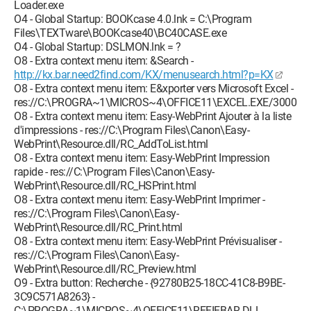
Loader.exe
O4 - Global Startup: BOOKcase 4.0.lnk = C:\Program
Files\TEXTware\BOOKcase40\BC40CASE.exe
O4 - Global Startup: DSLMON.lnk = ?
O8 - Extra context menu item: &Search -
http://kx.bar.need2find.com/KX/menusearch.html?p=KX
O8 - Extra context menu item: E&xporter vers Microsoft Excel -
res://C:\PROGRA~1\MICROS~4\OFFICE11\EXCEL.EXE/3000
O8 - Extra context menu item: Easy-WebPrint Ajouter à la liste
d'impressions - res://C:\Program Files\Canon\Easy-
WebPrint\Resource.dll/RC_AddToList.html
O8 - Extra context menu item: Easy-WebPrint Impression
rapide - res://C:\Program Files\Canon\Easy-
WebPrint\Resource.dll/RC_HSPrint.html
O8 - Extra context menu item: Easy-WebPrint Imprimer -
res://C:\Program Files\Canon\Easy-
WebPrint\Resource.dll/RC_Print.html
O8 - Extra context menu item: Easy-WebPrint Prévisualiser -
res://C:\Program Files\Canon\Easy-
WebPrint\Resource.dll/RC_Preview.html
O9 - Extra button: Recherche - {92780B25-18CC-41C8-B9BE-
3C9C571A8263} -
C:\PROGRA~1\MICROS~4\OFFICE11\REFIEBAR.DLL