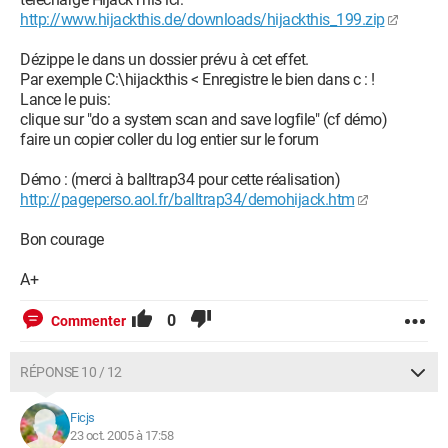
http://www.hijackthis.de/downloads/hijackthis_199.zip
Dézippe le dans un dossier prévu à cet effet.
Par exemple C:\hijackthis < Enregistre le bien dans c : !
Lance le puis:
clique sur "do a system scan and save logfile" (cf démo)
faire un copier coller du log entier sur le forum
Démo : (merci à balltrap34 pour cette réalisation)
http://pageperso.aol.fr/balltrap34/demohijack.htm
Bon courage
A+
0
Commenter
RÉPONSE 10 / 12
Ficjs
23 oct. 2005 à 17:58