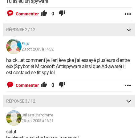
Tu as eu un spyware
0
Commenter
RÉPONSE 2 / 12
Ficjs
23 oct. 2005 à 14:32
ha ok...et comment je l'enlève pke j'ai essayé plusieurs d'entre
eux(Spybot et Microsoft Antispyware ainsi que Ad-aware) il
est costaud ce tit spy lol
0
Commenter
RÉPONSE 3 / 12
Utilisateur anonyme
23 oct. 2005 à 16:21
salut
backweb peut etre bon ou mauvais !