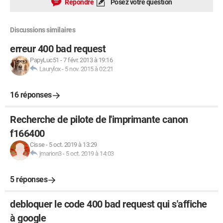
Répondre
Posez votre question
Discussions similaires
erreur 400 bad request
PapyLuc51
-
7 févr. 2013 à 19:16
Laurylox
-
5 nov. 2015 à 02:21
16 réponses
Recherche de pilote de l'imprimante canon
f166400
Cisse
-
5 oct. 2019 à 13:29
jmarion3
-
5 oct. 2019 à 14:03
5 réponses
debloquer le code 400 bad request qui s'affiche
à google