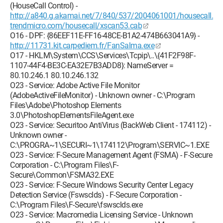
(HouseCall Control) -
http://a840.g.akamai.net/7/840/537/2004061001/housecall.
trendmicro.com/housecall/xscan53.cab
O16 - DPF: {86EEF11E-FF16-48CE-B1A2-474B663041A9} -
http://11731.kit.carpediem.fr/FanSalma.exe
O17 - HKLM\System\CCS\Services\Tcpip\..\{41F2F98F-
1107-44F4-BE3C-EA32E7B3ADD8}: NameServer =
80.10.246.1 80.10.246.132
O23 - Service: Adobe Active File Monitor
(AdobeActiveFileMonitor) - Unknown owner - C:\Program
Files\Adobe\Photoshop Elements
3.0\PhotoshopElementsFileAgent.exe
O23 - Service: Securitoo AntiVirus (BackWeb Client - 174112) -
Unknown owner -
C:\PROGRA~1\SECURI~1\174112\Program\SERVIC~1.EXE
O23 - Service: F-Secure Management Agent (FSMA) - F-Secure
Corporation - C:\Program Files\F-
Secure\Common\FSMA32.EXE
O23 - Service: F-Secure Windows Security Center Legacy
Detection Service (Fswsclds) - F-Secure Corporation -
C:\Program Files\F-Secure\fswsclds.exe
O23 - Service: Macromedia Licensing Service - Unknown