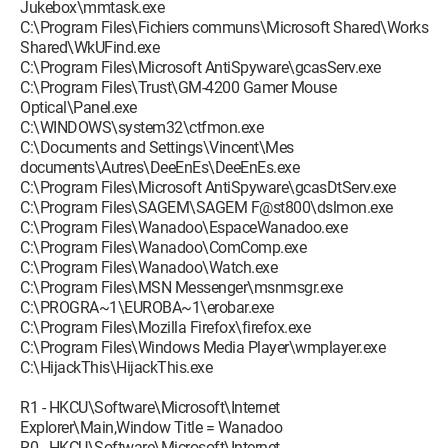
Jukebox\mmtask.exe
C:\Program Files\Fichiers communs\Microsoft Shared\Works
Shared\WkUFind.exe
C:\Program Files\Microsoft AntiSpyware\gcasServ.exe
C:\Program Files\Trust\GM-4200 Gamer Mouse
Optical\Panel.exe
C:\WINDOWS\system32\ctfmon.exe
C:\Documents and Settings\Vincent\Mes
documents\Autres\DeeEnEs\DeeEnEs.exe
C:\Program Files\Microsoft AntiSpyware\gcasDtServ.exe
C:\Program Files\SAGEM\SAGEM F@st800\dslmon.exe
C:\Program Files\Wanadoo\EspaceWanadoo.exe
C:\Program Files\Wanadoo\ComComp.exe
C:\Program Files\Wanadoo\Watch.exe
C:\Program Files\MSN Messenger\msnmsgr.exe
C:\PROGRA~1\EUROBA~1\erobar.exe
C:\Program Files\Mozilla Firefox\firefox.exe
C:\Program Files\Windows Media Player\wmplayer.exe
C:\HijackThis\HijackThis.exe
R1 - HKCU\Software\Microsoft\Internet
Explorer\Main,Window Title = Wanadoo
R0 - HKCU\Software\Microsoft\Internet