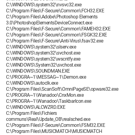
C:\WINDOWS\system32\nvsvc32.exe
C:\Program Files\F-Secure\Common\FCH32.EXE
C:\Program Files\Adobe\Photoshop Elements
3.0\PhotoshopElementsDeviceConnect.exe
C:\Program Files\F-Secure\Common\FAMEH32.EXE
C:\Program Files\F-Secure\Common\FSGK32.EXE
C:\Program Files\F-Secure\Anti-Virus\fsav32.exe
C:\WINDOWS\system32\slserv.exe
C:\WINDOWS\system32\svchost.exe
C:\WINDOWS\system32\wscntfy.exe
C:\WINDOWS\System32\svchost.exe
C:\WINDOWS\SOUNDMAN.EXE
C:\PROGRA~1\MESSAG~1\Demon.exe
C:\WINDOWS\autoclk.exe
C:\Program Files\ScanSoft\OmniPageSE\opware32.exe
C:\PROGRA~1\Wanadoo\CnxMon.exe
C:\PROGRA~1\Wanadoo\TaskbarIcon.exe
C:\WINDOWS\ALCWZRD.EXE
C:\Program Files\Fichiers
communs\Real\Update_OB\realsched.exe
C:\Program Files\F-Secure\Common\FSM32.EXE
C:\Program Files\MUSICMATCH\MUSICMATCH