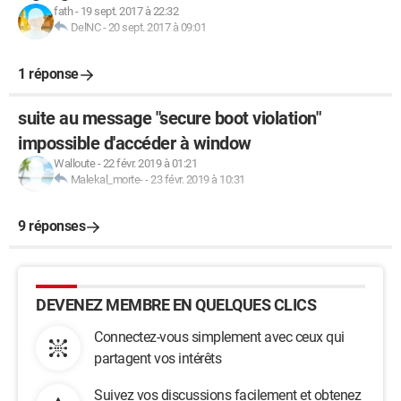
fath
-
19 sept. 2017 à 22:32
DelNC
-
20 sept. 2017 à 09:01
1 réponse
suite au message "secure boot violation"
impossible d'accéder à window
Walloute
-
22 févr. 2019 à 01:21
Malekal_morte-
-
23 févr. 2019 à 10:31
9 réponses
DEVENEZ MEMBRE EN QUELQUES CLICS
Connectez-vous simplement avec ceux qui
partagent vos intérêts
Suivez vos discussions facilement et obtenez