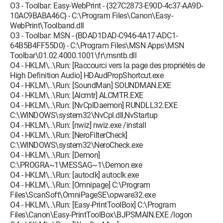
O3 - Toolbar: Easy-WebPrint - {327C2873-E90D-4c37-AA9D-
10AC9BABA46C} - C:\Program Files\Canon\Easy-
WebPrint\Toolband.dll
O3 - Toolbar: MSN - {BDAD1DAD-C946-4A17-ADC1-
64B5B4FF55D0} - C:\Program Files\MSN Apps\MSN
Toolbar\01.02.4000.1001\fr\msntb.dll
O4 - HKLM\..\Run: [Raccourci vers la page des propriétés de
High Definition Audio] HDAudPropShortcut.exe
O4 - HKLM\..\Run: [SoundMan] SOUNDMAN.EXE
O4 - HKLM\..\Run: [Alcmtr] ALCMTR.EXE
O4 - HKLM\..\Run: [NvCplDaemon] RUNDLL32.EXE
C:\WINDOWS\system32\NvCpl.dll,NvStartup
O4 - HKLM\..\Run: [nwiz] nwiz.exe /install
O4 - HKLM\..\Run: [NeroFilterCheck]
C:\WINDOWS\system32\NeroCheck.exe
O4 - HKLM\..\Run: [Demon]
C:\PROGRA~1\MESSAG~1\Demon.exe
O4 - HKLM\..\Run: [autoclk] autoclk.exe
O4 - HKLM\..\Run: [Omnipage] C:\Program
Files\ScanSoft\OmniPageSE\opware32.exe
O4 - HKLM\..\Run: [Easy-PrintToolBox] C:\Program
Files\Canon\Easy-PrintToolBox\BJPSMAIN.EXE /logon