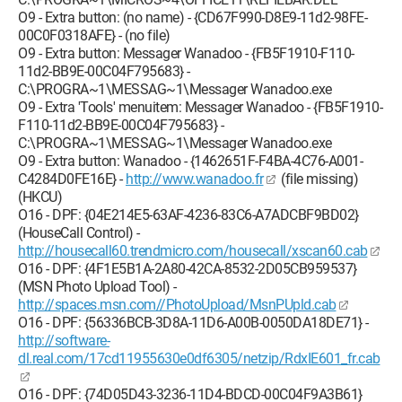
O9 - Extra button: (no name) - {CD67F990-D8E9-11d2-98FE-
00C0F0318AFE} - (no file)
O9 - Extra button: Messager Wanadoo - {FB5F1910-F110-
11d2-BB9E-00C04F795683} -
C:\PROGRA~1\MESSAG~1\Messager Wanadoo.exe
O9 - Extra 'Tools' menuitem: Messager Wanadoo - {FB5F1910-
F110-11d2-BB9E-00C04F795683} -
C:\PROGRA~1\MESSAG~1\Messager Wanadoo.exe
O9 - Extra button: Wanadoo - {1462651F-F4BA-4C76-A001-
C4284D0FE16E} -
http://www.wanadoo.fr
(file missing)
(HKCU)
O16 - DPF: {04E214E5-63AF-4236-83C6-A7ADCBF9BD02}
(HouseCall Control) -
http://housecall60.trendmicro.com/housecall/xscan60.cab
O16 - DPF: {4F1E5B1A-2A80-42CA-8532-2D05CB959537}
(MSN Photo Upload Tool) -
http://spaces.msn.com//PhotoUpload/MsnPUpld.cab
O16 - DPF: {56336BCB-3D8A-11D6-A00B-0050DA18DE71} -
http://software-
dl.real.com/17cd11955630e0df6305/netzip/RdxIE601_fr.cab
O16 - DPF: {74D05D43-3236-11D4-BDCD-00C04F9A3B61}