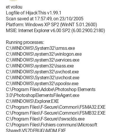
et voilou
Logfile of HijackThis v1.99.1
Scan saved at 17:57:49, on 23/10/2005
Platform: Windows XP SP2 (WinNT 5.01.2600)
MSIE: Internet Explorer v6.00 SP2 (6.00.2900.2180)
Running processes:
C:\WINDOWS\System32\smss.exe
C:\WINDOWS\system32\winlogon.exe
C:\WINDOWS\system32\services.exe
C:\WINDOWS\system32\lsass.exe
C:\WINDOWS\system32\svchost.exe
C:\WINDOWS\System32\svchost.exe
C:\WINDOWS\system32\spoolsv.exe
C:\Program Files\Adobe\Photoshop Elements
3.0\PhotoshopElementsFileAgent.exe
C:\WINDOWS\Explorer.EXE
C:\Program Files\F-Secure\Common\FSMA32.EXE
C:\Program Files\F-Secure\Common\FSMB32.EXE
C:\Program Files\F-Secure\fswsclds.exe
C:\Program Files\Fichiers communs\Microsoft
Shared\VS7DEBUG\MDM.EXE