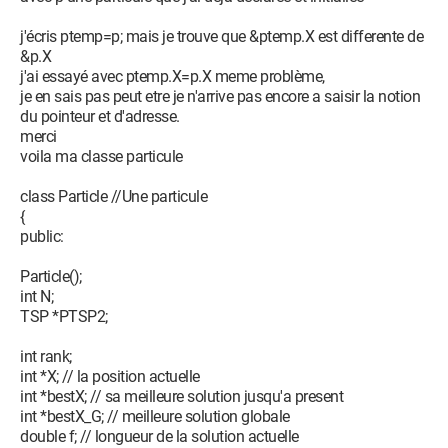
j'écris ptemp=p; mais je trouve que &ptemp.X est differente de
&p.X
j'ai essayé avec ptemp.X=p.X meme problème,
je en sais pas peut etre je n'arrive pas encore a saisir la notion
du pointeur et d'adresse.
merci
voila ma classe particule
class Particle //Une particule
{
public:
Particle();
int N;
TSP *PTSP2;
int rank;
int *X; // la position actuelle
int *bestX; // sa meilleure solution jusqu'a present
int *bestX_G; // meilleure solution globale
double f; // longueur de la solution actuelle