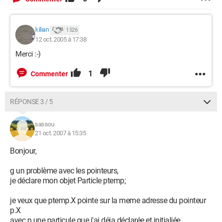
kilian
1 526
12 oct. 2005 à 17:38
Merci :-)
1
Commenter
RÉPONSE 3 / 5
sassou
21 oct. 2007 à 15:35
Bonjour,
g un problème avec les pointeurs,
je déclare mon objet Particle ptemp;
je veux que ptemp.X pointe sur la meme adresse du pointeur
p.X
avec p une particule que j'ai déja déclarée et initialiée