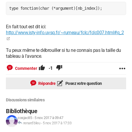
type fonction(char (*argument)[nb_index]);
En fait tout est dit ici:
http://www.isty-info.uvsq.fr/~rumeau/fclc/fclc007.html#q_2
Tu peux même te débrouiller si tu ne connais pas la taille du
tableau à l'avance.
-1
Commenter
Répondre
Posez votre question
Discussions similaires
Bibliothèque
cosjac85
-
5 nov. 2017 à 09:47
renard bleu
-
5 nov. 2017 à 17:33