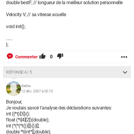
double bestF; // longueur de la meilleur solution personnelle
Velocity V; // sa vitesse acuelle
void init();
......
};
0
Commenter
RÉPONSE 4 / 5
dadou
12 déc. 2007 à 02:10
Bonjour,
Je voulais savoir l'analyse des déclarations suivantes:
int ((*t)[3])();
float (*t[4][2])(double);
int (*(*(*t())[])())[];
double *t(int*[],double);