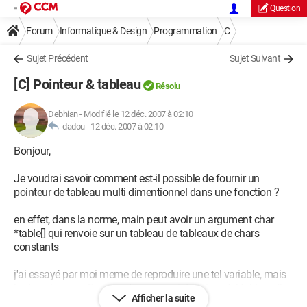
Question
Forum
Informatique & Design
Programmation
C
Sujet Précédent
Sujet Suivant
[C] Pointeur & tableau
Résolu
Debhian
-
Modifié le 12 déc. 2007 à 02:10
dadou -
12 déc. 2007 à 02:10
Bonjour,
Je voudrai savoir comment est-il possible de fournir un
pointeur de tableau multi dimentionnel dans une fonction ?
en effet, dans la norme, main peut avoir un argument char
*table[] qui renvoie sur un tableau de tableaux de chars
constants
j'ai essayé par moi meme de reproduire une tel variable, mais
je n'y arrive pas. Comment on pourrai definir un tel tableau ?
Afficher la suite