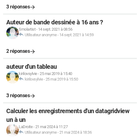
3 réponses
Auteur de bande dessinée à 16 ans ?
Smolartist
-
14 sept. 2021 à 08:56
Utilisateur anonyme
-
14 sept. 2021 à 14:59
2 réponses
auteur d'un tableau
kirilovsylvie
-
25 mai 2019 à 15:40
kirilovsylvie
-
25 mai 2019 à 15:50
3 réponses
Calculer les enregistrements d'un datagridview
un à un
LaDroite
-
21 mai 2024 à 11:27
Utilisateur anonyme
-
21 mai 2024 à 18:36