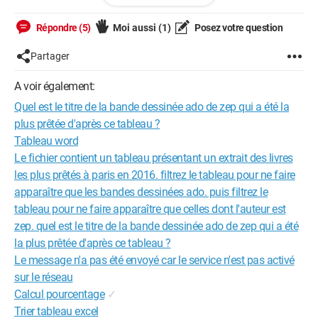
Le but est de renvoyer un tableau style
table[x]="xxx"
Répondre (5)
Moi aussi
(1)
Posez votre question
voila, merci
Partager
A voir également:
Quel est le titre de la bande dessinée ado de zep qui a été la
plus prêtée d'après ce tableau ?
Tableau word
Le fichier contient un tableau présentant un extrait des livres
les plus prêtés à paris en 2016. filtrez le tableau pour ne faire
apparaître que les bandes dessinées ado. puis filtrez le
tableau pour ne faire apparaître que celles dont l'auteur est
zep. quel est le titre de la bande dessinée ado de zep qui a été
la plus prêtée d'après ce tableau ?
Le message n'a pas été envoyé car le service n'est pas activé
sur le réseau
Calcul pourcentage
✓
Trier tableau excel