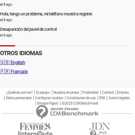
el 8 ago.
Hola, tengo un problema, mi teléfono muestra register.
el 8 ago.
Desaparición del panel de control
el 8 ago.
OTROS IDIOMAS
🇬🇧
English
🇫🇷
Français
¿Quiénes somos?
El equipo
Nuestra empresa
Publicidad
Contact
Empleo
Datos personales
Configurar cookies
Condiciones de uso
RSS
Avisos legales
Groupe Figaro
©2025 CCM Benchmark