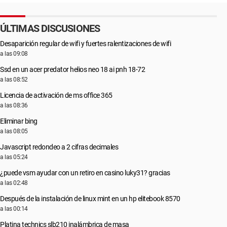
ÚLTIMAS DISCUSIONES
Desaparición regular de wifi y fuertes ralentizaciones de wifi
a las 09:08
Ssd en un acer predator helios neo 18 ai pnh 18-72
a las 08:52
Licencia de activación de ms office 365
a las 08:36
Eliminar bing
a las 08:05
Javascript redondeo a 2 cifras decimales
a las 05:24
¿puede vsm ayudar con un retiro en casino luky31? gracias
a las 02:48
Después de la instalación de linux mint en un hp elitebook 8570
a las 00:14
Platina technics slb210 inalámbrica de masa