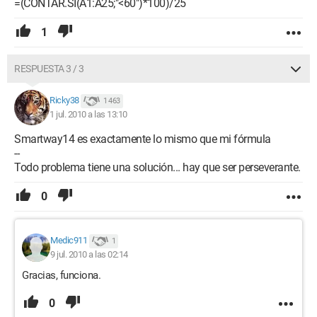
=(CONTAR.SI(A1:A25;"<60")*100)/25
1
RESPUESTA 3 / 3
Ricky38
1 463
1 jul. 2010 a las 13:10
Smartway14 es exactamente lo mismo que mi fórmula
--
Todo problema tiene una solución... hay que ser perseverante.
0
Medic911
1
9 jul. 2010 a las 02:14
Gracias, funciona.
0