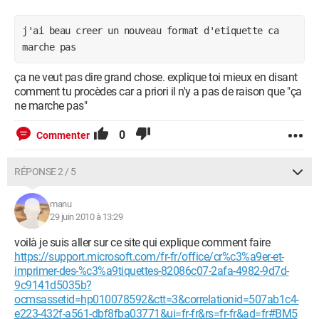
j'ai beau creer un nouveau format d'etiquette ca 
marche pas
ça ne veut pas dire grand chose. explique toi mieux en disant
comment tu procèdes car a priori il n'y a pas de raison que "ça
ne marche pas"
0
Commenter
RÉPONSE 2 / 5
manu
29 juin 2010 à 13:29
voilà je suis aller sur ce site qui explique comment faire
https://support.microsoft.com/fr-fr/office/cr%c3%a9er-et-
imprimer-des-%c3%a9tiquettes-82086c07-2afa-4982-9d7d-
9c9141d5035b?
ocmsassetid=hp010078592&ctt=3&correlationid=507ab1c4-
e223-432f-a561-dbf8fba03771&ui=fr-fr&rs=fr-fr&ad=fr#BM5