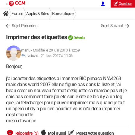
Question
Forum
Applis & Sites
Bureautique
Sujet Précédent
Sujet Suivant
Imprimer des etiquettes
Résolu
manu
-
Modifié le 29 juin 2010 à 12:59
veiovis -
21 févr. 2017 à 11:06
Bonjour,
j'ai acheter des etiquettes a imprimer BIC pimaco N°A4263
mais dans world 2007 elle ne figure pas dans la liste et j'ai
beau creer un nouveau format d'etiquette ca marche pas et je
sais pas comment faire j'ai ete sur le site de bic il y a un log
que j'ai telecharger pour pouvoir imprimer mais quand je fait
un apercu il n'y a plu rien pourriez vous m'aider a imprimer
c'est etiquette
merci d'avance
Répondre (5)
Moi aussi
Posez votre question