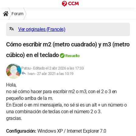
Forum
Ver originales (Francés)
Cómo escribir m2 (metro cuadrado) y m3 (metro
cúbico) en el teclado
Resuelto
Patou
-
Editado el 2 abr. 2026 a las 17:33
Ivan -
27 abr. 2021 a las 10:19
Hola,
no sé cómo hacer para escribir m2 o m3, con el 2 o 3 en
pequeño arriba de la m.
En Excel o en mi mensajería, no sé si es un alt + un número o
una combinación de teclas con el número 2 o 3.
gracias.
Configuración:
Windows XP / Internet Explorer 7.0