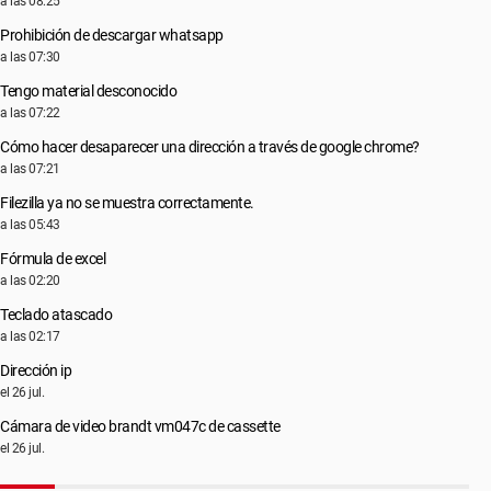
a las 08:25
Prohibición de descargar whatsapp
a las 07:30
Tengo material desconocido
a las 07:22
Cómo hacer desaparecer una dirección a través de google chrome?
a las 07:21
Filezilla ya no se muestra correctamente.
a las 05:43
Fórmula de excel
a las 02:20
Teclado atascado
a las 02:17
Dirección ip
el 26 jul.
Cámara de video brandt vm047c de cassette
el 26 jul.