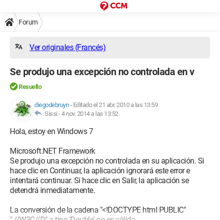
Forum
Ver originales (Francés)
Se produjo una excepción no controlada en v
Resuelto
diegodebruyn
-
Editado el 21 abr. 2010 a las 13:59
Sissi -
4 nov. 2014 a las 13:52
Hola, estoy en Windows 7
Microsoft.NET Framework
Se produjo una excepción no controlada en su aplicación. Si
hace clic en Continuar, la aplicación ignorará este error e
intentará continuar. Si hace clic en Salir, la aplicación se
detendrá inmediatamente.
La conversión de la cadena "<!DOCTYPE html PUBLIC"
"-//W3C//D" a tipo 'Double' no es válida.