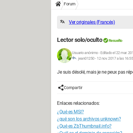
Forum
Ver originales (Francés)
Lector solo/oculto
Resuelto
Usuario anónimo
-
Editado el 22 mar. 20
jean01250 -
12 nov. 2017 a las 16:55
Je suis désolé, mais je ne peux pas ré
Compartir
Enlaces relacionados:
¿Qué es MSI?
¿qué son los archivos unknown?
¿Qué es ZbThumbnail.info?