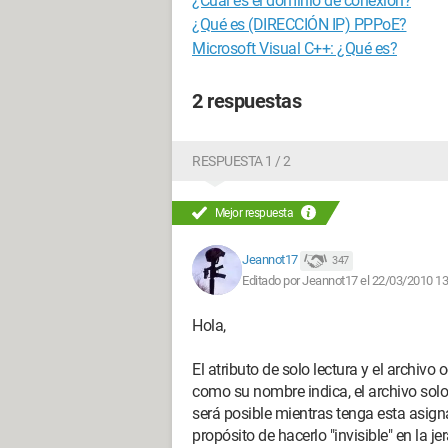
¿Cuál es el dominio de conexión?
¿Qué es (DIRECCIÓN IP) PPPoE?
Microsoft Visual C++: ¿Qué es?
2 respuestas
RESPUESTA 1 / 2
Mejor respuesta
Jeannot17
347
Editado por Jeannot17 el 22/03/2010 13
Hola,
El atributo de solo lectura y el archivo 
como su nombre indica, el archivo solo 
será posible mientras tenga esta asignac
propósito de hacerlo "invisible" en la j