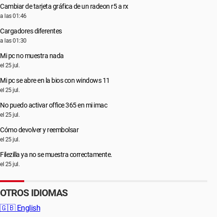
Cambiar de tarjeta gráfica de un radeon r5 a rx
a las 01:46
Cargadores diferentes
a las 01:30
Mi pc no muestra nada
el 25 jul.
Mi pc se abre en la bios con windows 11
el 25 jul.
No puedo activar office 365 en mi imac
el 25 jul.
Cómo devolver y reembolsar
el 25 jul.
Filezilla ya no se muestra correctamente.
el 25 jul.
OTROS IDIOMAS
🇬🇧
English