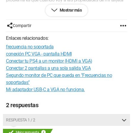
gráfica para cambiar las opciones de mi segundo monitor
Mostrar más
(resolución y orientación), mi segundo monitor no es
detectado por la tarjeta gráfica. Así que mi problema es que
no puedo cambiar nada en las propiedades de mi segundo
Compartir
monitor, porque no es detectado por la tarjeta gráfica...
Enlaces relacionados:
Uso Windows 7 y mi tarjeta gráfica es una Mobile Intel(R) 945
frecuencia no soportada
Chipset Family.
conexión PC VGA - pantalla HDMI
Y sí, es posible conectar dos monitores, porque lo hacía
Conectar tu PS4 a un monitor (HDMI a VGA)
anteriormente con la misma configuración en mi ordenador.
Conectar 2 pantallas a una sola salida VGA
Segundo monitor de PC que queda en "Frecuencias no
¡Gracias por tu ayuda!
soportadas"
Mi adaptador USB-C a VGA no funciona.
2 respuestas
RESPUESTA 1 / 2
Mejor respuesta