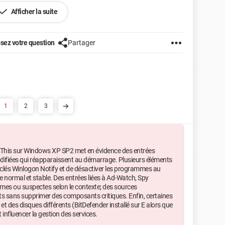
connaissances.
Afficher la suite
disque C alors que le programme se trouse sur E, est
 pas nonplus.
sez votre question
Partager
5
01.2600)
0.2900.2180)
1
2
3
ckThis sur Windows XP SP2 met en évidence des entrées
odifiées qui réapparaissent au démarrage. Plusieurs éléments
clés Winlogon Notify et de désactiver les programmes au
 normal et stable. Des entrées liées à Ad-Watch, Spy
ewidoctrl.exe
imes ou suspectes selon le contexte; des sources
s sans supprimer des composants critiques. Enfin, certaines
Softwin\BitDefender Communicator\xcommsvr.exe
t des disques différents (BitDefender installé sur E alors que
influencer la gestion des services.