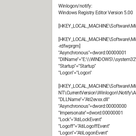
Winlogon/notify:
Windows Registry Editor Version 5.00
[HKEY_LOCAL_MACHINE\Software\Micr
[HKEY_LOCAL_MACHINE\Software\Micr
-rdfwprgm]
"Asynchronous"=dword:00000001
"DllName"="E:\\WINDOWS\\system32\\
"Startup"="Startup"
"Logon"="Logon"
[HKEY_LOCAL_MACHINE\Software\Mi
NT\CurrentVersion\Winlogon\Notify\At
"DLLName"="Ati2evxx.dll"
"Asynchronous"=dword:00000000
"Impersonate"=dword:00000001
"Lock"="AtiLockEvent"
"Logoff"="AtiLogoffEvent"
"Logon"="AtiLogonEvent"