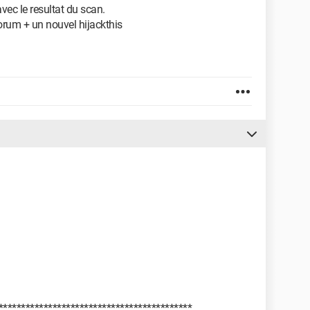
avec le resultat du scan.
 forum + un nouvel hijackthis
*******************************************