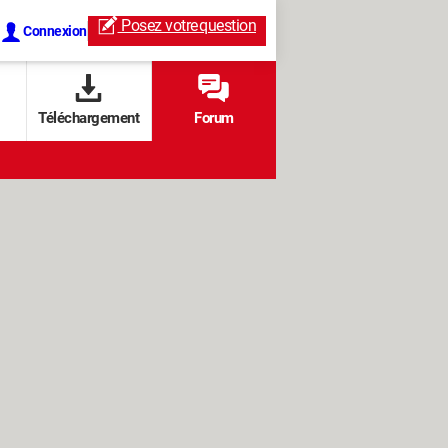
Posez votre
question
Connexion
Téléchargement
Forum