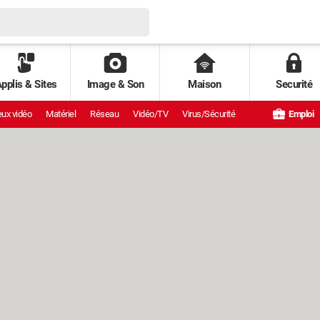
pplis & Sites
Image & Son
Maison
Securité
ux vidéo
Matériel
Réseau
Vidéo/TV
Virus/Sécurité
Emploi