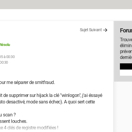
Foru
Sujet Suivant
Trouve
Résolu
élimin
préven
005 à 00:30
derniè
 00:30
pour me séparer de smitfraud.
t de supprimer sur hijack la clé "winlogon", j'ai éssayé
esto desactivé, mode sans échec). A quoi sert cette
u scan ?
issent louches.
4 clés de registre modifiées !