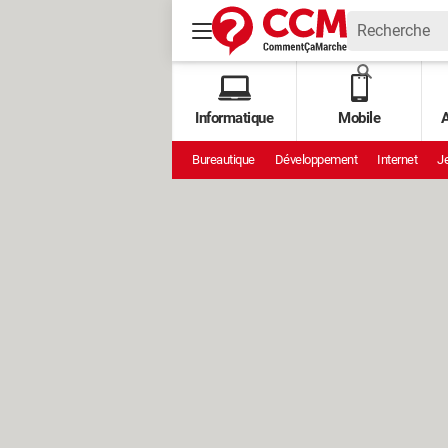
Informatique
Mobile
A
Bureautique
Développement
Internet
Je