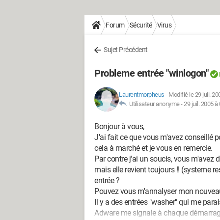
Forum
Sécurité
Virus
Sujet Précédent
Probleme entrée "winlogon"
Laurentmorpheus
-
Modifié le 29 juil. 2
Utilisateur anonyme -
29 juil. 2005 à
Bonjour à vous,
J'ai fait ce que vous m'avez conseillé 
cela à marché et je vous en remercie.
Par contre j'ai un soucis, vous m'avez di
mais elle revient toujours !! (systeme r
entrée ?
Pouvez vous m'annalyser mon nouvea
Il y a des entrées "washer" qui me para
Adware me signale à chaque démarrage 