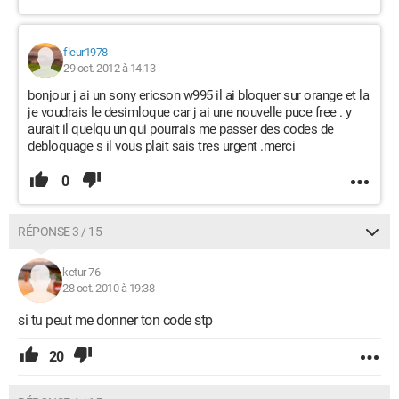
fleur1978
29 oct. 2012 à 14:13
bonjour j ai un sony ericson w995 il ai bloquer sur orange et la
je voudrais le desimloque car j ai une nouvelle puce free . y
aurait il quelqu un qui pourrais me passer des codes de
debloquage s il vous plait sais tres urgent .merci
0
RÉPONSE 3 / 15
ketur 76
28 oct. 2010 à 19:38
si tu peut me donner ton code stp
20