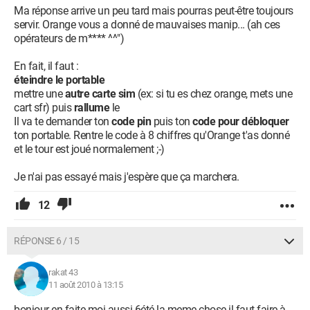
Ma réponse arrive un peu tard mais pourras peut-être toujours
servir. Orange vous a donné de mauvaises manip... (ah ces
opérateurs de m**** ^^")
En fait, il faut :
éteindre le portable
mettre une
autre carte sim
(ex: si tu es chez orange, mets une
cart sfr) puis
rallume
le
Il va te demander ton
code pin
puis ton
code pour débloquer
ton portable. Rentre le code à 8 chiffres qu'Orange t'as donné
et le tour est joué normalement ;-)
Je n'ai pas essayé mais j'espère que ça marchera.
12
RÉPONSE 6 / 15
rakat 43
11 août 2010 à 13:15
bonjour en faite moi aussi 6été la meme chose il faut faire à