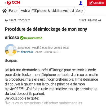
Question
Forum
Mobile
Téléphones & tablettes Android
Sony
Sujet Précédent
Sujet Suivant
Procédure de désimlockage de mon sony
ericsso
Résolu/Fermé
titenanou6
-
Modifié le 26 févr. 2010 à 16:33
fleur1978
-
29 oct. 2012 à 14:13
Bonjour,
j'ai fait ma demande auprès d'Orange pour recevoir le code
pour désimlocker mon téléphone portable. J'ai reçu ce matin
la procédure, mais elle est incompréhensible. Il me demande
d'appuyer à gauche sur la touche principale de mon
clavier????!!!! J'ai fait plusieurs tentative mais je ne vois pas
du tout de quoi ils parlent.
Je vous copie le texte:
"Nous vous remercions d’effectuer maintenant les