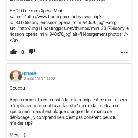
PHOTO de mon Xperia Mini :
<a href="http://www.hostingpics.net/viewer.php?
id=301768sony_ericsson_xperia_mini_940x70.jpg"><img
src="http://img11.hostingpics.net/thumbs/mini_301768sony_e
ricsson_xperia_mini_940x70.jpg" alt="Hébergement photos" />
</a>
0
spiraaale
13 août 2010 à 14:28
Coucou,
Apparemment tu as réussi à faire la manip, est-ce que tu peux
m'expliquer comment tu as fait stp? on m'a fait cadeau du
xperia mini mais il est bloqué orange et leur manip de
déblocage, j'y comprend rien, c'est pas cohérent, peux tu
m'aider stp?
Merci :-)