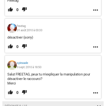
Freetag
0
freetag
31 août 2010 à 03:33
désactiver (sorry)
0
spiraaale
9 sept. 2010 à 18:50
Salut FREETAG, peux tu m'expliquer la manipulation pour
désactiver le raccourci?
Merci
0