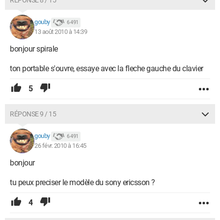
RÉPONSE 8 / 15
gouby
6 491
13 août 2010 à 14:39
bonjour spirale
ton portable s'ouvre, essaye avec la fleche gauche du clavier
5
RÉPONSE 9 / 15
gouby
6 491
26 févr. 2010 à 16:45
bonjour
tu peux preciser le modèle du sony ericsson ?
4