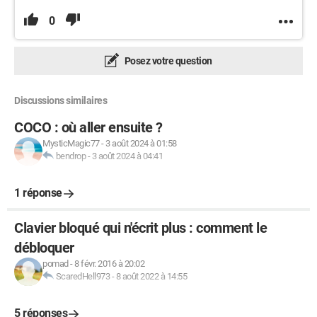
0
Posez votre question
Discussions similaires
COCO : où aller ensuite ?
MysticMagic77
-
3 août 2024 à 01:58
bendrop
-
3 août 2024 à 04:41
1 réponse
Clavier bloqué qui n'écrit plus : comment le
débloquer
pomad
-
8 févr. 2016 à 20:02
ScaredHell973
-
8 août 2022 à 14:55
5 réponses