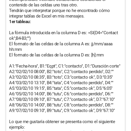
contenido de las celdas uno tras otro.
Tendrán que interpretar porque no he encontrado cómo
integrar tablas de Excel en mis mensajes.
1er tableau:
La fórmula introducida en la columna D es: =SI(D4="Contact
ok";B4-B3;"")
El formato de las celdas de la columna A es: jj/mm/aaaa
hh:mm
El formato de las celdas de la columna D es: [h]:mm
A1:"Fecha-hora", B1:"Eqpt", C1:"contacto", D1:"Duración corte"
A2:"02/02/10 08:00", B2:"toto", C2:"contacto perdido", D2:""
A3:"02/02/10 08:35", B3:"toto", C3:"contacto ok", D3:"0:35"
A4:"03/02/10 13:10", B4:"tata", C4:"contacto perdido", D4:""
A5:"03/02/10 19:15", B5:"tata", C5:"contacto ok", D5:"6:05"
A6:"05/02/10 14:00", B6:"tutu", C6:"contacto perdido", D6:""
A7:"08/02/10 09:10", B7:"tutu", C7:"contacto ok", D7:"67:10"
A8:"06/02/10 14:00", B8:"tutu", C8:"contacto perdido", D8:""
A9:"07/02/10 09:10", B9:"tutu", C9:"contacto ok", D9:"67:10"
Lo que me gustaría obtener se presenta como el siguiente
ejemplo: