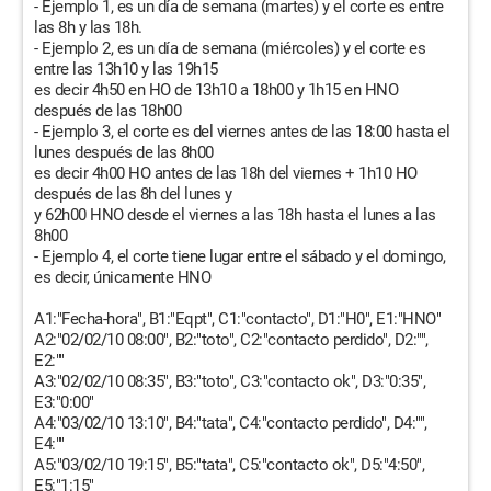
- Ejemplo 1, es un día de semana (martes) y el corte es entre
las 8h y las 18h.
- Ejemplo 2, es un día de semana (miércoles) y el corte es
entre las 13h10 y las 19h15
es decir 4h50 en HO de 13h10 a 18h00 y 1h15 en HNO
después de las 18h00
- Ejemplo 3, el corte es del viernes antes de las 18:00 hasta el
lunes después de las 8h00
es decir 4h00 HO antes de las 18h del viernes + 1h10 HO
después de las 8h del lunes y
y 62h00 HNO desde el viernes a las 18h hasta el lunes a las
8h00
- Ejemplo 4, el corte tiene lugar entre el sábado y el domingo,
es decir, únicamente HNO
A1:"Fecha-hora", B1:"Eqpt", C1:"contacto", D1:"H0", E1:"HNO"
A2:"02/02/10 08:00", B2:"toto", C2:"contacto perdido", D2:"",
E2:""
A3:"02/02/10 08:35", B3:"toto", C3:"contacto ok", D3:"0:35",
E3:"0:00"
A4:"03/02/10 13:10", B4:"tata", C4:"contacto perdido", D4:"",
E4:""
A5:"03/02/10 19:15", B5:"tata", C5:"contacto ok", D5:"4:50",
E5:"1:15"