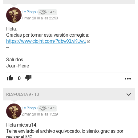
Le Pingou
1 478
1 mar. 2010 a las 22:50
Hola,
Gracias por tomar esta versión corregida:
https://www.cjoint.com/?dbwXLvKUwJ
--
Saludos.
Jean-Pierre
0
RESPUESTA 9 / 13
Le Pingou
1 478
2 mar. 2010 a las 15:29
Hola micbru14,
Te he enviado el archivo equivocado, lo siento, gracias por
revisar el MP