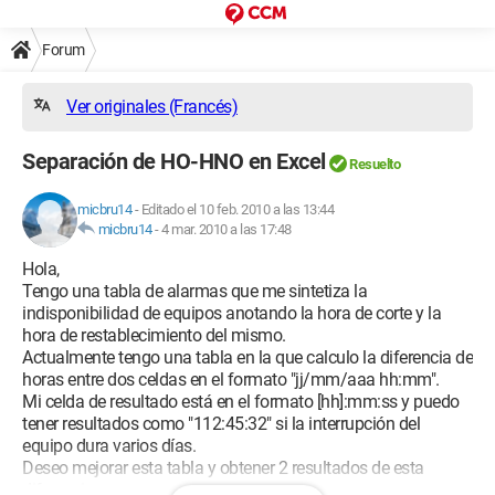
Forum
Ver originales (Francés)
Separación de HO-HNO en Excel
Resuelto
micbru14
-
Editado el 10 feb. 2010 a las 13:44
micbru14
-
4 mar. 2010 a las 17:48
Hola,
Tengo una tabla de alarmas que me sintetiza la
indisponibilidad de equipos anotando la hora de corte y la
hora de restablecimiento del mismo.
Actualmente tengo una tabla en la que calculo la diferencia de
horas entre dos celdas en el formato "jj/mm/aaa hh:mm".
Mi celda de resultado está en el formato [hh]:mm:ss y puedo
tener resultados como "112:45:32" si la interrupción del
equipo dura varios días.
Deseo mejorar esta tabla y obtener 2 resultados de esta
diferencia: