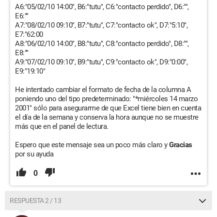
A6:"05/02/10 14:00", B6:"tutu", C6:"contacto perdido", D6:"",
E6:""
A7:"08/02/10 09:10", B7:"tutu", C7:"contacto ok", D7:"5:10",
E7:"62:00
A8:"06/02/10 14:00", B8:"tutu", C8:"contacto perdido", D8:"",
E8:""
A9:"07/02/10 09:10", B9:"tutu", C9:"contacto ok", D9:"0:00",
E9:"19:10"
He intentado cambiar el formato de fecha de la columna A
poniendo uno del tipo predeterminado: "*miércoles 14 marzo
2001" sólo para asegurarme de que Excel tiene bien en cuenta
el día de la semana y conserva la hora aunque no se muestre
más que en el panel de lectura.
Espero que este mensaje sea un poco más claro y
Gracias
por su ayuda
0
RESPUESTA 2 / 13