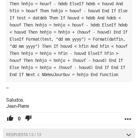
Then hnhjo = houvf - hdeb ElseIf hdeb < houvd And 
hfin > houvf Then hnhjo = houvf - houvd End If Else 
If test = datdeb Then If houvd < hdeb And hdeb < 
houvf Then hnhjo = hnhjo + houvf - hdeb ElseIf hdeb 
< houvd Then hnhjo = hnhjo + (houvf - houvd) End If 
ElseIf Format(test, "dd mm yyyy") = Format(datfin, 
"dd mm yyyy") Then If houvd < hfin And hfin < houvf 
Then hnhjo = hnhjo + hfin - houvd ElseIf hfin > 
houvf Then hnhjo = hnhjo + (houvf - houvd) End If 
Else hnhjo = hnhjo + (houvf - houvd) End If End If 
End If Next c NbHeuJourOuv = hnhjo End Function
--
Saludos.
Jean-Pierre
0
RESPUESTA 13 / 13