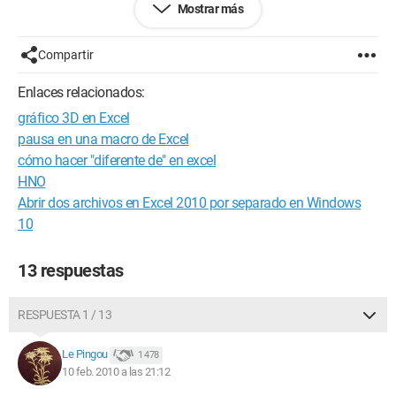
Mostrar más
- en una celda la duración de la interrupción en horas no
laborables (HNO), es decir, de semana de 18h00 a 8h00 del
día siguiente, así como el fin de semana de viernes 18h00 a
Compartir
lunes 8h00.
- en la celda adyacente la duración de la interrupción en horas
Enlaces relacionados:
laborables (HO), es decir, de lunes a viernes de 8h00 a 18h00.
gráfico 3D en Excel
Gracias por su ayuda
pausa en una macro de Excel
cómo hacer "diferente de" en excel
Hasta pronto.
HNO
Abrir dos archivos en Excel 2010 por separado en Windows
10
13 respuestas
RESPUESTA 1 / 13
Le Pingou
1 478
10 feb. 2010 a las 21:12