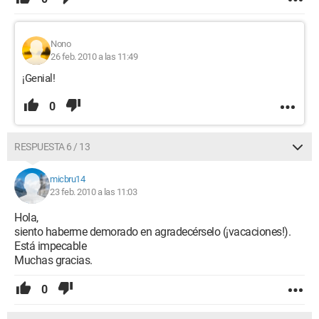
Nono
26 feb. 2010 a las 11:49
¡Genial!
0
RESPUESTA 6 / 13
micbru14
23 feb. 2010 a las 11:03
Hola,
siento haberme demorado en agradecérselo (¡vacaciones!).
Está impecable
Muchas gracias.
0