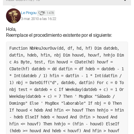
Le Pingou
1 478
3 mar. 2010 a las 16:22
Hola,
Reemplace el procedimiento existente por el siguiente:
Function NbHeuJourOuv(dd, df, hd, hf) Dim datdeb, 
datfin, hdeb, hfin, nbj Dim houvd, houvf, hnhjo Dim 
c As Byte, test, fin houvd = CDate(hd) houvf = 
CDate(hf) datdeb = dd datfin = df hdeb = datdeb - 1 
* Int(datdeb / 1) hfin = datfin - 1 * Int(datfin / 
1) nbj = DateDiff("d", datdeb, datfin) For c = 0 To 
nbj test = datdeb + c If Weekday(datdeb + c) = 1 Or 
Weekday(datdeb + c) = 7 Then ' MsgBox "Sábado / 
Domingo" Else ' MsgBox "laborable" If nbj = 0 Then 
If houvd < hdeb And hfin <= houvf Then hnhjo = hfin 
- hdeb ElseIf hdeb < houvd And (hfin > houvd And 
hfin <= houvf) Then hnhjo = (hfin - houvd) ElseIf 
(hdeb >= houvd And hdeb < houvf) And hfin > houvf 