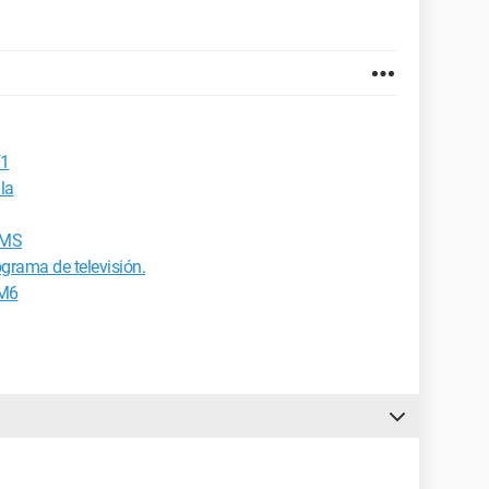
F1
la
SMS
grama de televisión.
 M6