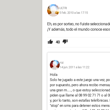
ULTRI
5 feb. 2010 a las 17:15
Eh, es por sorteo, no fuiste seleccionado
¡Y además, todo el mundo conoce esos
40
roz
14 jun. 2011 a las 11:22
Hola
Solo he jugado a este juego una vez, p
por supuesto, pero ahora recibo mensa
una gran m....., o que estoy selecciona
piden que llame al 08 99 02 71 71 o al 
y, por lo tanto, son estafas telefónica
"stop" en sms para detener estos mensa