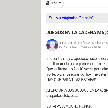
Forum
Ver originales (Francés)
JUEGOS EN LA CADENA M6 ¡cui
calina
-
Editado el 5 feb. 2010 a las 17:1
Cam -
26 oct. 2014 a las 10:20
Encuentro muy asqueroso hacer creer a
que llamar sin parar para encontrar el 
Que se llame 1 o 2 o 10 veces para clas
Yo llevo 2 años jugando, hoy me deten
HAY QUE PARAR LAS ESTAFAS
ATENCIÓN A LOS JUEGOS EN LA 6, de
despertar, club, etc...
ESTAFAS A MUCHO HONOR