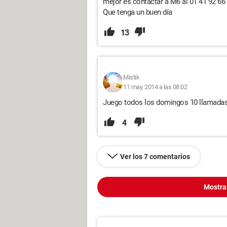
mejor es contactar a M6 al 01 41 92 66 
Que tenga un buen día
13
Mistik
11 may. 2014 a las 08:02
Juego todos los domingos 10 llamadas,
4
Ver los 7 comentarios
Mostra