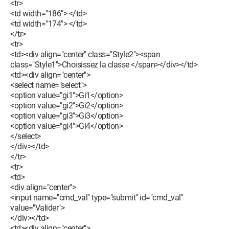
<tr>
<td width="186"> </td>
<td width="174"> </td>
</tr>
<tr>
<td><div align="center" class="Style2"><span
class="Style1">Choisissez la classe </span></div></td>
<td><div align="center">
<select name="select">
<option value="gi1">Gi1</option>
<option value="gi2">Gi2</option>
<option value="gi3">Gi3</option>
<option value="gi4">Gi4</option>
</select>
</div></td>
</tr>
<tr>
<td>
<div align="center">
<input name="cmd_val" type="submit" id="cmd_val"
value="Valider">
</div></td>
<td><div align="center">