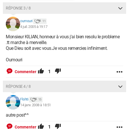
RÉPONSE 3 / 8
oumouri
11
4 juil. 2005 à 19:17
Monsieur KILIAN, honneur à vous j'ai bien resolu le probleme
.tt marche à merveille.
Que Dieu soit avec vous.Je vous remercies infiniment.
Oumouri
1
Commenter
RÉPONSE 4 / 8
Flohti
15
14 janv. 2008 à 18:51
autre post^^
1
Commenter