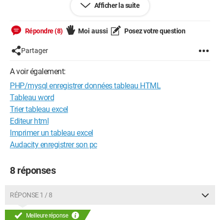
Afficher la suite
d'etude "gestion des assiduité d'une ecole".Je vous suis tres
reconnaissant au delà des mots
Répondre (8)
Moi aussi
Posez votre question
Partager
A voir également:
PHP/mysql enregistrer données tableau HTML
Tableau word
Trier tableau excel
Editeur html
Imprimer un tableau excel
Audacity enregistrer son pc
8 réponses
RÉPONSE 1 / 8
Meilleure réponse