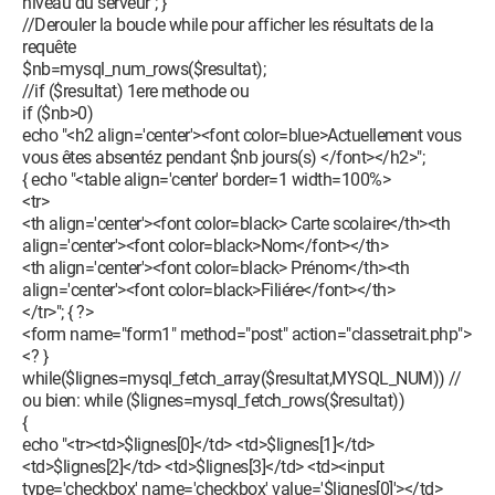
niveau du serveur"; }
//Derouler la boucle while pour afficher les résultats de la
requête
$nb=mysql_num_rows($resultat);
//if ($resultat) 1ere methode ou
if ($nb>0)
echo "<h2 align='center'><font color=blue>Actuellement vous
vous êtes absentéz pendant $nb jours(s) </font></h2>";
{ echo "<table align='center' border=1 width=100%>
<tr>
<th align='center'><font color=black> Carte scolaire</th><th
align='center'><font color=black>Nom</font></th>
<th align='center'><font color=black> Prénom</th><th
align='center'><font color=black>Filiére</font></th>
</tr>"; { ?>
<form name="form1" method="post" action="classetrait.php">
<? }
while($lignes=mysql_fetch_array($resultat,MYSQL_NUM)) //
ou bien: while ($lignes=mysql_fetch_rows($resultat))
{
echo "<tr><td>$lignes[0]</td> <td>$lignes[1]</td>
<td>$lignes[2]</td> <td>$lignes[3]</td> <td><input
type='checkbox' name='checkbox' value='$lignes[0]'></td>