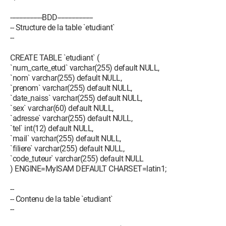
------------------BDD--------------------
-- Structure de la table `etudiant`
--
CREATE TABLE `etudiant` (
`num_carte_etud` varchar(255) default NULL,
`nom` varchar(255) default NULL,
`prenom` varchar(255) default NULL,
`date_naiss` varchar(255) default NULL,
`sex` varchar(60) default NULL,
`adresse` varchar(255) default NULL,
`tel` int(12) default NULL,
`mail` varchar(255) default NULL,
`filiere` varchar(255) default NULL,
`code_tuteur` varchar(255) default NULL
) ENGINE=MyISAM DEFAULT CHARSET=latin1;
--
-- Contenu de la table `etudiant`
--