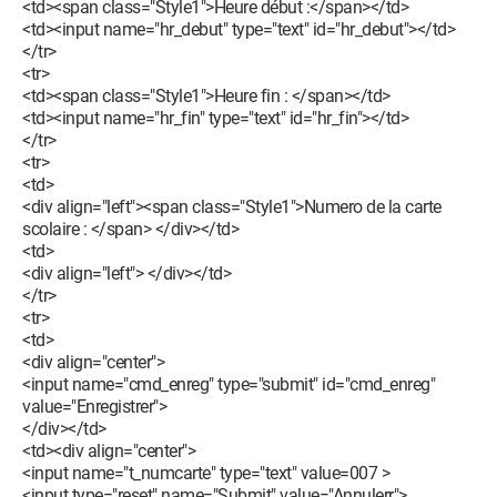
<td><span class="Style1">Heure début :</span></td>
<td><input name="hr_debut" type="text" id="hr_debut"></td>
</tr>
<tr>
<td><span class="Style1">Heure fin : </span></td>
<td><input name="hr_fin" type="text" id="hr_fin"></td>
</tr>
<tr>
<td>
<div align="left"><span class="Style1">Numero de la carte
scolaire : </span> </div></td>
<td>
<div align="left"> </div></td>
</tr>
<tr>
<td>
<div align="center">
<input name="cmd_enreg" type="submit" id="cmd_enreg"
value="Enregistrer">
</div></td>
<td><div align="center">
<input name="t_numcarte" type="text" value=007 >
<input type="reset" name="Submit" value="Annulerr">