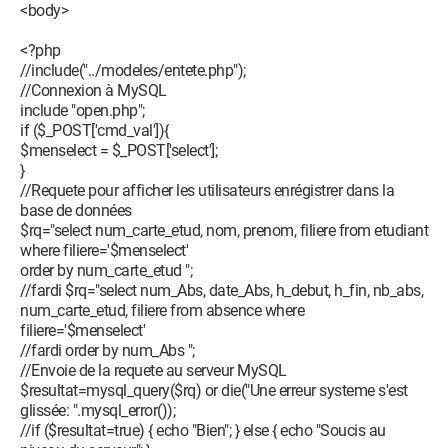
<body>
<?php
//include("../modeles/entete.php");
//Connexion à MySQL
include "open.php";
if ($_POST['cmd_val']){
$menselect = $_POST['select'];
}
//Requete pour afficher les utilisateurs enrégistrer dans la
base de données
$rq="select num_carte_etud, nom, prenom, filiere from etudiant
where filiere='$menselect'
order by num_carte_etud ";
//fardi $rq="select num_Abs, date_Abs, h_debut, h_fin, nb_abs,
num_carte_etud, filiere from absence where
filiere='$menselect'
//fardi order by num_Abs ";
//Envoie de la requete au serveur MySQL
$resultat=mysql_query($rq) or die("Une erreur systeme s'est
glissée: ".mysql_error());
//if ($resultat=true) { echo "Bien"; } else { echo "Soucis au