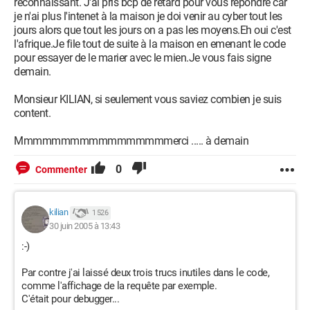
reconnaissant. J'ai pris bcp de retard pour vous repondre car
je n'ai plus l'intenet à la maison je doi venir au cyber tout les
jours alors que tout les jours on a pas les moyens.Eh oui c'est
l'afrique.Je file tout de suite à la maison en emenant le code
pour essayer de le marier avec le mien.Je vous fais signe
demain.
Monsieur KILIAN, si seulement vous saviez combien je suis
content.
Mmmmmmmmmmmmmmmmmerci ..... à demain
0
Commenter
kilian
1 526
30 juin 2005 à 13:43
:-)
Par contre j'ai laissé deux trois trucs inutiles dans le code,
comme l'affichage de la requête par exemple.
C'était pour debugger...