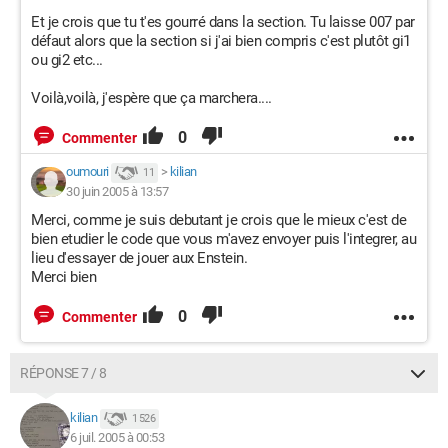
Et je crois que tu t'es gourré dans la section. Tu laisse 007 par
défaut alors que la section si j'ai bien compris c'est plutôt gi1
ou gi2 etc...
Voilà,voilà, j'espère que ça marchera....
0
Commenter
oumouri
>
kilian
11
30 juin 2005 à 13:57
Merci, comme je suis debutant je crois que le mieux c'est de
bien etudier le code que vous m'avez envoyer puis l'integrer, au
lieu d'essayer de jouer aux Enstein.
Merci bien
0
Commenter
RÉPONSE 7 / 8
kilian
1 526
6 juil. 2005 à 00:53