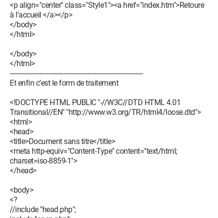
<p align="center" class="Style1"><a href="index.htm">Retoure
à l'accueil </a></p>
</body>
</html>
</body>
</html>
------------------------------------------------------------------------------
Et enfin c’est le form de traitement
<!DOCTYPE HTML PUBLIC "-//W3C//DTD HTML 4.01
Transitional//EN" "http://www.w3.org/TR/html4/loose.dtd">
<html>
<head>
<title>Document sans titre</title>
<meta http-equiv="Content-Type" content="text/html;
charset=iso-8859-1">
</head>
<body>
<?
//include "head.php";