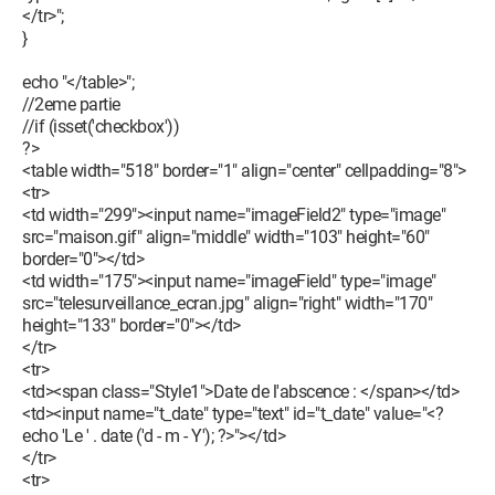
</tr>";
}
echo "</table>";
//2eme partie
//if (isset('checkbox'))
?>
<table width="518" border="1" align="center" cellpadding="8">
<tr>
<td width="299"><input name="imageField2" type="image"
src="maison.gif" align="middle" width="103" height="60"
border="0"></td>
<td width="175"><input name="imageField" type="image"
src="telesurveillance_ecran.jpg" align="right" width="170"
height="133" border="0"></td>
</tr>
<tr>
<td><span class="Style1">Date de l'abscence : </span></td>
<td><input name="t_date" type="text" id="t_date" value="<?
echo 'Le ' . date ('d - m - Y'); ?>"></td>
</tr>
<tr>