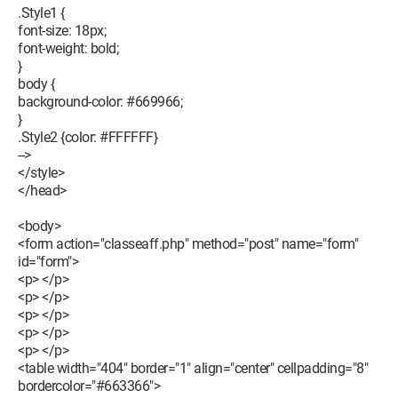
.Style1 {
font-size: 18px;
font-weight: bold;
}
body {
background-color: #669966;
}
.Style2 {color: #FFFFFF}
-->
</style>
</head>
<body>
<form action="classeaff.php" method="post" name="form"
id="form">
<p> </p>
<p> </p>
<p> </p>
<p> </p>
<p> </p>
<table width="404" border="1" align="center" cellpadding="8"
bordercolor="#663366">