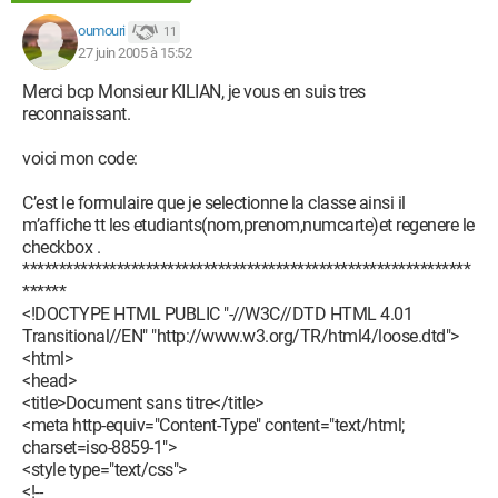
oumouri
11
27 juin 2005 à 15:52
Merci bcp Monsieur KILIAN, je vous en suis tres
reconnaissant.
voici mon code:
C’est le formulaire que je selectionne la classe ainsi il
m’affiche tt les etudiants(nom,prenom,numcarte)et regenere le
checkbox .
**************************************************************
******
<!DOCTYPE HTML PUBLIC "-//W3C//DTD HTML 4.01
Transitional//EN" "http://www.w3.org/TR/html4/loose.dtd">
<html>
<head>
<title>Document sans titre</title>
<meta http-equiv="Content-Type" content="text/html;
charset=iso-8859-1">
<style type="text/css">
<!--