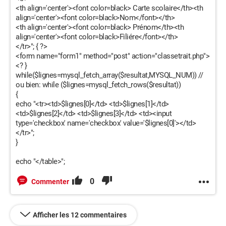
<th align='center'><font color=black> Carte scolaire</th><th
align='center'><font color=black>Nom</font></th>
<th align='center'><font color=black> Prénom</th><th
align='center'><font color=black>Filiére</font></th>
</tr>"; { ?>
<form name="form1" method="post" action="classetrait.php">
<? }
while($lignes=mysql_fetch_array($resultat,MYSQL_NUM)) //
ou bien: while ($lignes=mysql_fetch_rows($resultat))
{
echo "<tr><td>$lignes[0]</td> <td>$lignes[1]</td>
<td>$lignes[2]</td> <td>$lignes[3]</td> <td><input
type='checkbox' name='checkbox' value='$lignes[0]'></td>
</tr>";
}
echo "</table>";
0
Commenter
Afficher les 12 commentaires