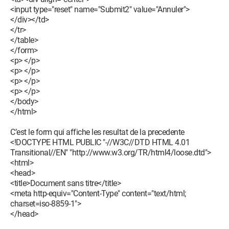
<input type="reset" name="Submit2" value="Annuler">
</div></td>
</tr>
</table>
</form>
<p> </p>
<p> </p>
<p> </p>
<p> </p>
</body>
</html>
C’est le form qui affiche les resultat de la precedente
<!DOCTYPE HTML PUBLIC "-//W3C//DTD HTML 4.01
Transitional//EN" "http://www.w3.org/TR/html4/loose.dtd">
<html>
<head>
<title>Document sans titre</title>
<meta http-equiv="Content-Type" content="text/html;
charset=iso-8859-1">
</head>