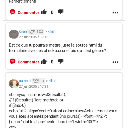
Remerciement!
0
Commenter
kilian
>
kilian
1 526
27 juin 2005 à 17:15
Est ce que tu pourrais mettre juste la source html du
formulaire avec les checkbox une fois qu'il est généré?
0
Commenter
oumouri
>
kilian
11
27 juin 2005 à 17:31
nb=mysql_num_rows($resultat);
//if ($resultat) 1ere methode ou
if ($nb>0)
echo "<h2 align='center'><font color=blue>Actuellement vous
vous êtes absentéz pendant $nb jours(s) </font></h2>";
{ echo "<table align='center' border=1 width=100%>
<tr>