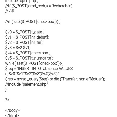
include "open.php";
//if ($_POST['cmd_rech']=='Rechercher')
// { #1
//if (isset($_POST['checkbox'])){
$v0 = $_POST['t_date'];
$v1 = $_POST['hr_debut'];
$v2 = $_POST['hr_fin'];
$v3 = $v2-$v1;
$v4 = $_POST['checkbox'];
$v5 = $_POST['t_numcarte'];
while(isset($_POST['checkbox'])){
$req = "INSERT INTO `absence`VALUES
('','$v0','$v1','$v2','$v3','$v4','$v5')";
$res = mysql_query($req) or die ("Transfert non efféctuer");
//include "paiement.php";
}
?>
</body>
</html>