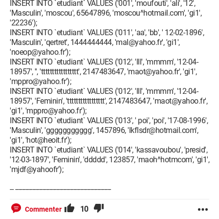
INSERT INTO `etudiant` VALUES ('001', 'moufouti', 'ali', '12',
'Masculin', 'moscou', 65647896, 'moscou^hotmail.com', 'gi1',
'22236');
INSERT INTO `etudiant` VALUES ('011', 'aa', 'bb', ' 12-02-1896',
'Masculin', 'qertret', 1444444444, 'mal@yahoo.fr', 'gi1',
'noeop@yahoo.fr');
INSERT INTO `etudiant` VALUES ('012', 'lll', 'mmmm', '12-04-
18957', '', 'ttttttttttttttttt', 2147483647, 'maot@yahoo.fr', 'gi1',
'mppro@yahoo.fr');
INSERT INTO `etudiant` VALUES ('012', 'lll', 'mmmm', '12-04-
18957', 'Feminin', 'ttttttttttttttttt', 2147483647, 'maot@yahoo.fr',
'gi1', 'mppro@yahoo.fr');
INSERT INTO `etudiant` VALUES ('013', ' poi', 'poi', '17-08-1996',
'Masculin', 'ggggggggggg', 1457896, 'lkflsdr@hotmail.com',
'gi1', 'hot@heoit.fr');
INSERT INTO `etudiant` VALUES ('014', 'kassavoubou', 'presid',
'12-03-1897', 'Feminin', 'ddddd', 123857, 'maoh^hotmcom', 'gi1',
'mjdf@yahoofr');
-- --------------------------------------------------------
10
Commenter