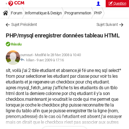
Question
Forum
Informatique & Design
Programmation
PHP
Sujet Précédent
Sujet Suivant
PHP/mysql enregistrer données tableau HTML
Résolu
oumouri
-
Modifié le 28 févr. 2008 à 10:40
kilian -
9 avr. 2009 à 17:16
slt, voilà j'ai 2 tble etudiant et absence.jé fé une req sql select*
from pour selectioner les etudiant par classe pour voir ts les
etudiants et je regenere un checkbox pour chq etudiant.
apres mysql_fetch_array j'affiche ts les etudiants ds un tblo
html dont la derniere colonne por chq etudiant il y'a son
checkbox.maintenant je voudrait le code qui me permet que
lorsque je coche le checkbox php puisse reconnaitre tte la
ligne du tablo afin que je puisse enregistrer tte la ligne (nom,
prenom,adresse) ds le cas où l'etudiant est absent.j'ai essayer
mais on dirait que le checkbox n'est pas associer aux autres
cellule du tablo. Merci de me repondre c'est mon projet de fin