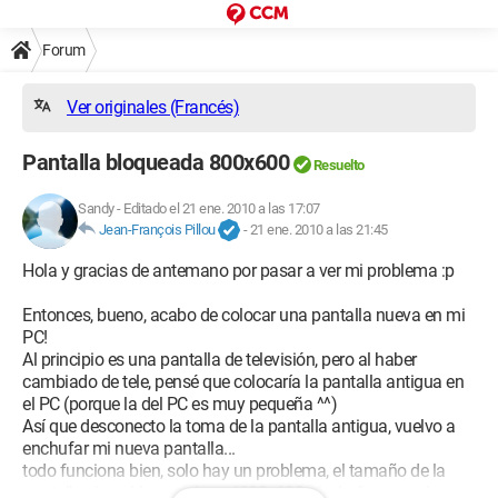
Forum
Ver originales (Francés)
Pantalla bloqueada 800x600
Resuelto
Sandy
-
Editado el 21 ene. 2010 a las 17:07
Jean-François Pillou
-
21 ene. 2010 a las 21:45
Hola y gracias de antemano por pasar a ver mi problema :p
Entonces, bueno, acabo de colocar una pantalla nueva en mi
PC!
Al principio es una pantalla de televisión, pero al haber
cambiado de tele, pensé que colocaría la pantalla antigua en
el PC (porque la del PC es muy pequeña ^^)
Así que desconecto la toma de la pantalla antigua, vuelvo a
enchufar mi nueva pantalla...
todo funciona bien, solo hay un problema, el tamaño de la
pantalla sigue bloqueado en "800x600 píxeles", no puedo