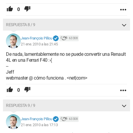
0
RESPUESTA 8 / 9
Jean-François Pillou
63 308
21 ene. 2010 a las 21:45
De nada, lamentablemente no se puede convertir una Renault
4L en una Ferrari F40 :-(
--
Jeff
webmaster @ cómo funciona . <net|com>
0
RESPUESTA 9 / 9
Jean-François Pillou
63 308
21 ene. 2010 a las 17:13