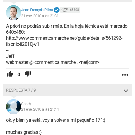
Jean-François Pillou
63 308
21 ene. 2010 a las 21:31
A priori no podrás subir más. En la hoja técnica está marcado
640x480:
http://www.commentcamarche.net/guide/details/561292-
iisonic-ii2010j-v1
--
Jeff
webmaster @ comment ca marche . <net|com>
0
RESPUESTA 7 / 9
Sandy
21 ene. 2010 a las 21:44
ok, y bien, ya está, voy a volver a mi pequeño 17" :(
muchas gracias :)