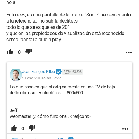
hola!
Entonces, es una pantalla de la marca "Sonic" pero en cuanto
a la referencia... no sabría decirte :s
todo lo que sé es que es de 20"
y que en las propiedades de visualización está reconocido
como "pantalla plug n play"
0
Jean-François Pillou
63 308
21 ene. 2010 a las 17:27
Lo que pasa es que si originalmente es una TV de baja
definición, su resolución es... 800x600.
--
Jeff
webmaster @ cómo funciona . <net|com>
0