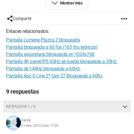
Mostrar más
poner otro tamaño :s lo que hace que la imagen sea más
bien... "mala"
¿alguien sabe de dónde podría venir el problema? y cómo
Compartir
hacer para resolverlo? :)
Antes no tenía ningún problema con la pantalla antigua...
Enlaces relacionados:
(mi tarjeta gráfica es una Nvidia GeForce 7600GS y los
Pantalla Lumene Plazza 2 bloqueada
controladores están actualizados)
Pantalla bloqueada a 60 fps (165 fps teóricos)
Configuración: 
Windows XP Firefox 3.5.7
Pantalla secundaria bloqueada en 1024x768
Pantalla 4K panel IPS 60Hz se queda bloqueada a 30Hz.
Pantalla de 144Hz bloqueada a 60Hz.
Pantalla Aoc G Line 2ª Gen 27 Bloqueada a 60hz
9 respuestas
RESPUESTA 1 / 9
Sandy
21 ene. 2010 a las 17:20