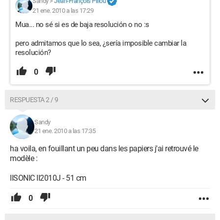
Sandy
>
Jean-François Pillou
21 ene. 2010 a las 17:29
Mua... no sé si es de baja resolución o no :s
pero admitamos que lo sea, ¿sería imposible cambiar la
resolución?
0
RESPUESTA 2 / 9
Sandy
21 ene. 2010 a las 17:35
ha voila, en fouillant un peu dans les papiers j'ai retrouvé le
modèle :
IISONIC II2010J - 51 cm
0