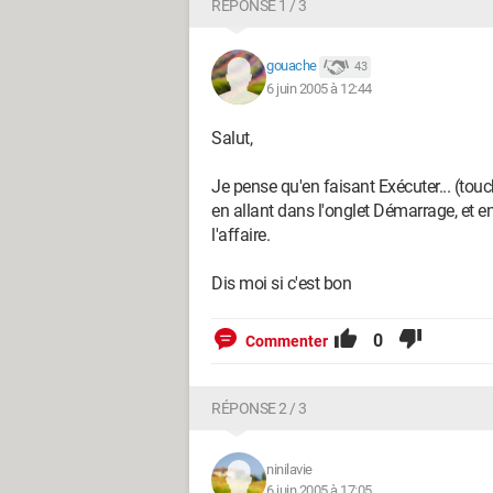
RÉPONSE 1 / 3
gouache
43
6 juin 2005 à 12:44
Salut,
Je pense qu'en faisant Exécuter... (tou
en allant dans l'onglet Démarrage, et e
l'affaire.
Dis moi si c'est bon
0
Commenter
RÉPONSE 2 / 3
ninilavie
6 juin 2005 à 17:05