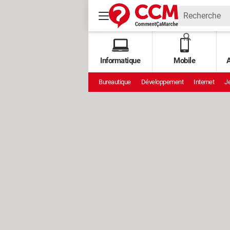
Informatique
Mobile
A
Bureautique
Développement
Internet
Je