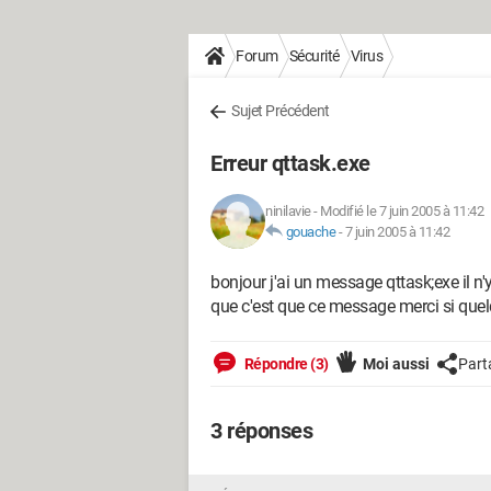
Forum
Sécurité
Virus
Sujet Précédent
Erreur qttask.exe
ninilavie
-
Modifié le 7 juin 2005 à 11:42
gouache
-
7 juin 2005 à 11:42
bonjour j'ai un message qttask;exe il n'y
que c'est que ce message merci si quelq
Répondre (3)
Moi aussi
Part
3 réponses