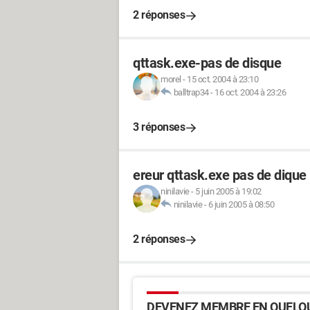
2 réponses
qttask.exe-pas de disque
morel
-
15 oct. 2004 à 23:10
balltrap34
-
16 oct. 2004 à 23:26
3 réponses
ereur qttask.exe pas de dique
ninilavie
-
5 juin 2005 à 19:02
ninilavie
-
6 juin 2005 à 08:50
2 réponses
DEVENEZ MEMBRE EN QUELQU