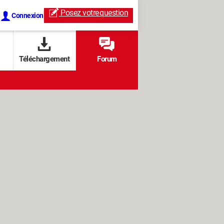
Posez votre
question
Connexion
Téléchargement
Forum