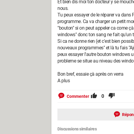
Et bien dis moi ton docteur y se mouche
nous.
Tu peux essayer de le réparer va dans
programme. Ca va charger un petit mome
"bouton" si on peut appeler ca come çà
windows" donc ton sang ne fait qu'un t
Si ca ne donne rien (et c'est bien possi
nouveaux programmes" et là tu fais "Ajo
peux essayer l'autre bouton windows u
probleme se situe au niveau des windo
Bon bref, essaie çà après on verra
A plus
0
Commenter
Répon
Discussions similaires