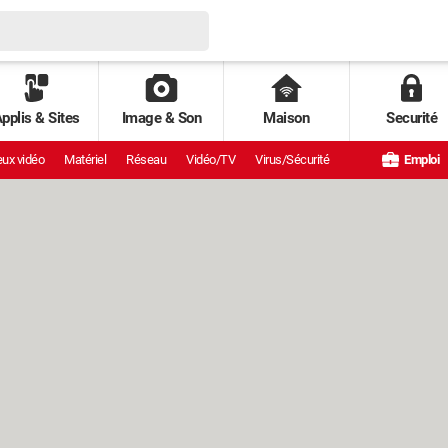
pplis & Sites
Image & Son
Maison
Securité
ux vidéo
Matériel
Réseau
Vidéo/TV
Virus/Sécurité
Emploi