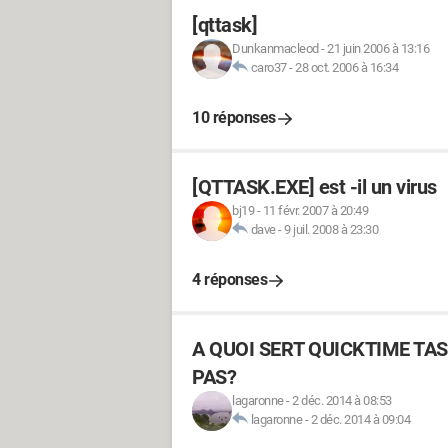
[qttask]
Dunkanmacleod
-
21 juin 2006 à 13:16
caro37
-
28 oct. 2006 à 16:34
10 réponses
[QTTASK.EXE] est -il un virus
bj19
-
11 févr. 2007 à 20:49
dave
-
9 juil. 2008 à 23:30
4 réponses
A QUOI SERT QUICKTIME T
PAS?
lagaronne
-
2 déc. 2014 à 08:53
lagaronne
-
2 déc. 2014 à 09:04