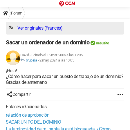
Forum
Ver originales (Francés)
Sacar un ordenador de un dominio
Resuelto
David
-
Editado el 15 mar. 2006 a las 17:35
brupala
-
2 may. 2024 a las 10:05
¡Hola!
¿Cómo hacer para sacar un puesto de trabajo de un dominio?
Gracias de antemano
Compartir
Enlaces relacionados:
relación de aprobación
SACAR UN PC DEL DOMINIO
La luminosidad de mi pantalla está bloqueada. ¿Cómo