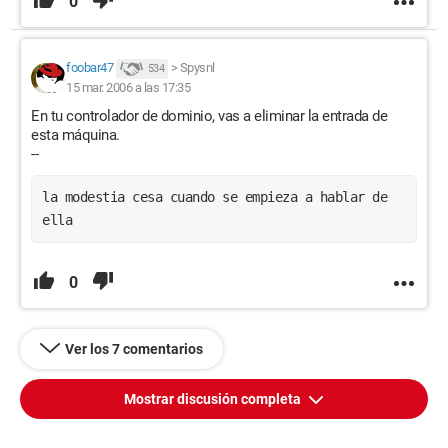
0
foobar47
>
Spysnl
534
15 mar. 2006 a las 17:35
En tu controlador de dominio, vas a eliminar la entrada de
esta máquina.
--
la modestia cesa cuando se empieza a hablar de 
ella
0
Ver los 7 comentarios
Mostrar discusión completa