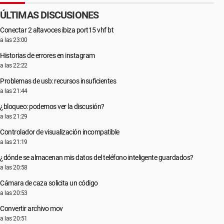
ÚLTIMAS DISCUSIONES
Conectar 2 altavoces ibiza port15 vhf bt
a las 23:00
Historias de errores en instagram
a las 22:22
Problemas de usb: recursos insuficientes
a las 21:44
¿bloqueo: podemos ver la discusión?
a las 21:29
Controlador de visualización incompatible
a las 21:19
¿dónde se almacenan mis datos del teléfono inteligente guardados?
a las 20:58
Cámara de caza solicita un código
a las 20:53
Convertir archivo mov
a las 20:51