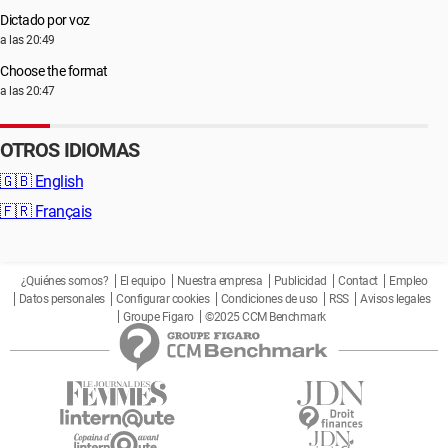
Dictado por voz
a las 20:49
Choose the format
a las 20:47
OTROS IDIOMAS
🇬🇧
English
🇫🇷
Français
¿Quiénes somos?
El equipo
Nuestra empresa
Publicidad
Contact
Empleo
Datos personales
Configurar cookies
Condiciones de uso
RSS
Avisos legales
Groupe Figaro
©2025 CCM Benchmark