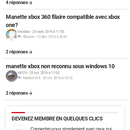
4 réponses
Manette xbox 360 filaire compatible avec xbox
one?
Keodias
-
25 sept. 2016 à 11:50
Xboxon
-
13 déc. 2016 à 20:41
2 réponses
manette xbox non reconnu sous windows 10
tof57x
-
25 oct. 2016 à 17:02
Matdu1414
-
25 oct. 2016 à 18:12
2 réponses
DEVENEZ MEMBRE EN QUELQUES CLICS
Connectez-vous simplement avec ceux qui