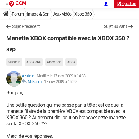
Question
Forum
Image & Son
Jeux vidéo
Xbox 360
Sujet Précédent
Sujet Suivant
Manette XBOX compatible avec la XBOX 360 ?
svp
Manette
Xbox 360
Xbox one
Xbox
Azufeld
-
Modifié le 17 nov. 2009 à 14:33
Mr.karim
-
17 nov. 2009 à 15:29
Bonjour,
Une petite question qui me passe par la tête : est ce que la
manette filaire de la première XBOX est compatible avec la
XBOX 360 ? Autrement dit , peut on brancher cette manette
sur la XBOX 360 ???
Merci de vos réponses.