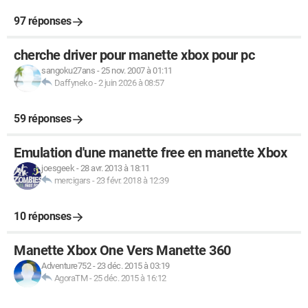
97 réponses
cherche driver pour manette xbox pour pc
sangoku27ans
-
25 nov. 2007 à 01:11
Daffyneko
-
2 juin 2026 à 08:57
59 réponses
Emulation d'une manette free en manette Xbox
joesgeek
-
28 avr. 2013 à 18:11
mercigars
-
23 févr. 2018 à 12:39
10 réponses
Manette Xbox One Vers Manette 360
Adventure752
-
23 déc. 2015 à 03:19
AgoraTM
-
25 déc. 2015 à 16:12