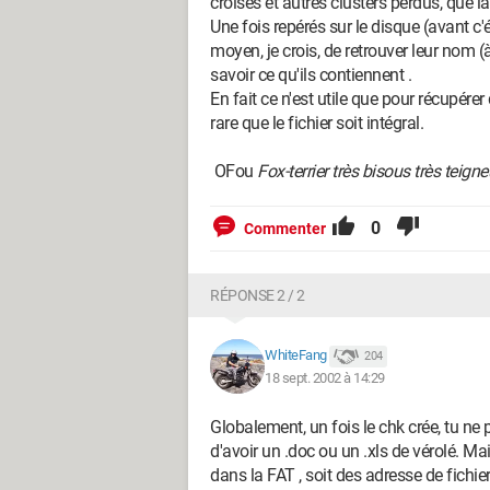
croisés et autres clusters perdus, que
Une fois repérés sur le disque (avant c'ét
moyen, je crois, de retrouver leur nom (
savoir ce qu'ils contiennent .
En fait ce n'est utile que pour récupérer
rare que le fichier soit intégral.
OFou
Fox-terrier très bisous très teign
0
Commenter
RÉPONSE 2 / 2
WhiteFang
204
18 sept. 2002 à 14:29
Globalement, un fois le chk crée, tu ne p
d'avoir un .doc ou un .xls de vérolé. Mai
dans la FAT , soit des adresse de fichie