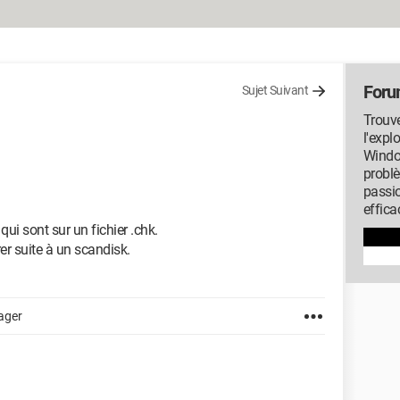
Foru
Sujet Suivant
Trouve
l'expl
Window
probl
passi
effica
i sont sur un fichier .chk.
er suite à un scandisk.
ager