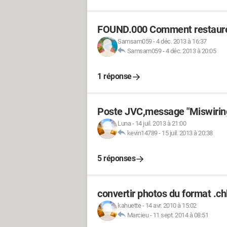
FOUND.000 Comment restaurer
Samsam059
-
4 déc. 2013 à 16:37
Samsam059
-
4 déc. 2013 à 20:05
1 réponse
Poste JVC,message "Miswiring
Luna
-
14 juil. 2013 à 21:00
kevin14789
-
15 juil. 2013 à 20:38
5 réponses
convertir photos du format .ch
kahuette
-
14 avr. 2010 à 15:02
Marcieu
-
11 sept. 2014 à 08:51