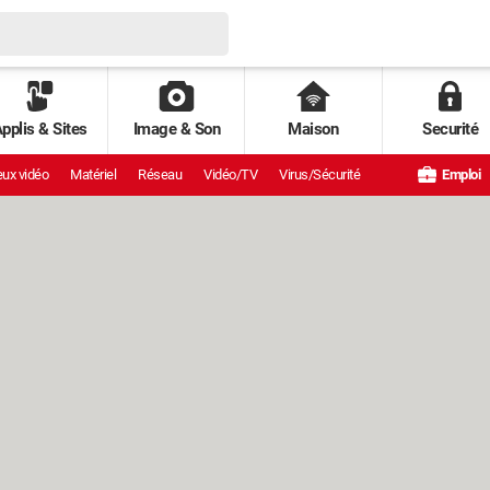
pplis & Sites
Image & Son
Maison
Securité
ux vidéo
Matériel
Réseau
Vidéo/TV
Virus/Sécurité
Emploi