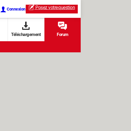
Posez votre
question
Connexion
Téléchargement
Forum