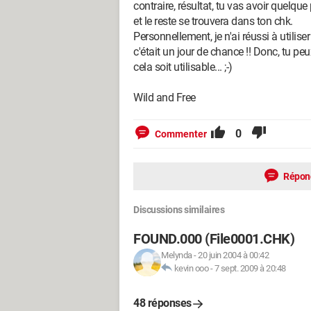
contraire, résultat, tu vas avoir quelque
et le reste se trouvera dans ton chk.
Personnellement, je n'ai réussi à utilise
c'était un jour de chance !! Donc, tu pe
cela soit utilisable... ;-)
Wild and Free
0
Commenter
Répon
Discussions similaires
FOUND.000 (File0001.CHK)
Melynda
-
20 juin 2004 à 00:42
kevin ooo
-
7 sept. 2009 à 20:48
48 réponses