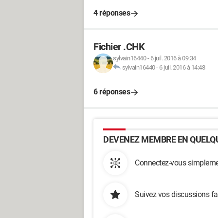
4 réponses
Fichier .CHK
sylvain16440
-
6 juil. 2016 à 09:34
sylvain16440
-
6 juil. 2016 à 14:48
6 réponses
DEVENEZ MEMBRE EN QUELQU
Connectez-vous simplemen
Suivez vos discussions fa