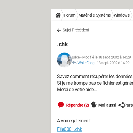
Forum
Matériel & Système
Windows
Sujet Précédent
.chk
Brice
-
Modifié le 18 sept. 2002 à 14:29
WhiteFang
-
18 sept. 2002 à 14:29
Savez comment récupérer les données qu
Si je me trompe pas ce fichier est génér
Merci de votre aide...
Répondre (2)
Moi aussi
Part
A voir également:
File0001.chk