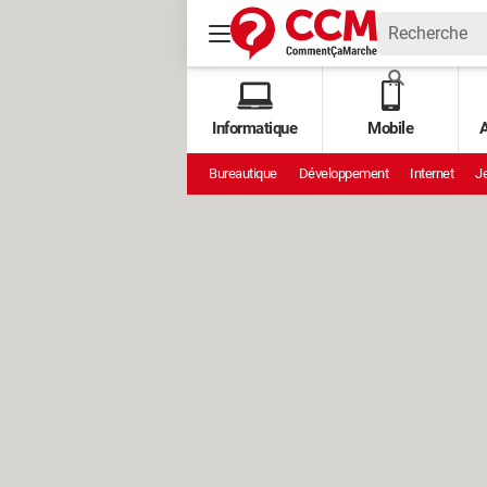
Informatique
Mobile
A
Bureautique
Développement
Internet
Je