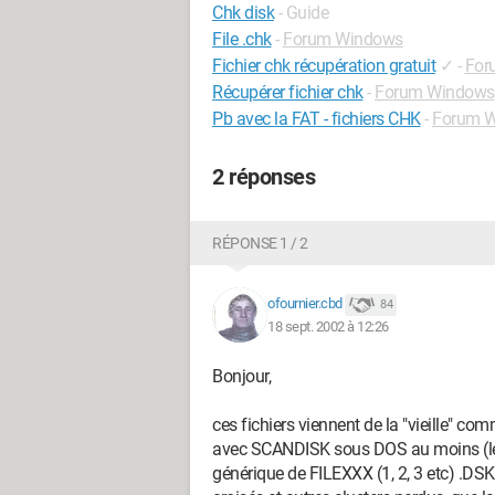
Chk disk
- Guide
File .chk
-
Forum Windows
Fichier chk récupération gratuit
✓
-
For
Récupérer fichier chk
-
Forum Windows
Pb avec la FAT - fichiers CHK
-
Forum 
2 réponses
RÉPONSE 1 / 2
ofournier.cbd
84
18 sept. 2002 à 12:26
Bonjour,
ces fichiers viennent de la "vieille
avec SCANDISK sous DOS au moins (le 
générique de FILEXXX (1, 2, 3 etc) .DSK.