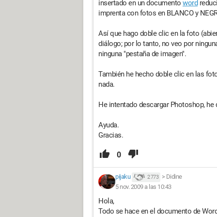
insertado en un documento
word
reduci
imprenta con fotos en BLANCO y NEGR
Así que hago doble clic en la foto (abi
diálogo; por lo tanto, no veo por ningu
ninguna "pestaña de imagen".
También he hecho doble clic en las fo
nada.
He intentado descargar Photoshop, he 
Ayuda.
Gracias.
0
pijaku
>
Didine
2 773
5 nov. 2009 a las 10:43
Hola,
Todo se hace en el documento de Word. 