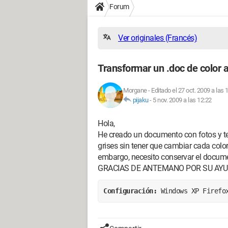
Forum
Ver originales (Francés)
Transformar un .doc de color a
Morgane
-
Editado el 27 oct. 2009 a las 
pijaku
-
5 nov. 2009 a las 12:22
Hola,
He creado un documento con fotos y te
grises sin tener que cambiar cada colo
embargo, necesito conservar el docume
GRACIAS DE ANTEMANO POR SU AY
Configuración: 
Windows XP Firefo