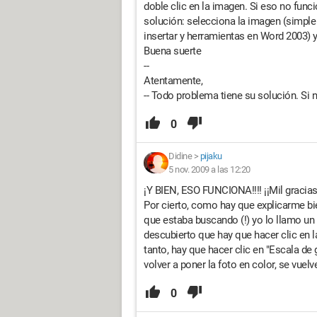
doble clic en la imagen. Si eso no func
solución: selecciona la imagen (simple c
insertar y herramientas en Word 2003) y
Buena suerte
--
Atentamente,
-- Todo problema tiene su solución. Si 
0
Didine
>
pijaku
5 nov. 2009 a las 12:20
¡Y BIEN, ESO FUNCIONA!!!! ¡¡Mil gracias
Por cierto, como hay que explicarme bie
que estaba buscando (!) yo lo llamo un
descubierto que hay que hacer clic en l
tanto, hay que hacer clic en "Escala de 
volver a poner la foto en color, se vuel
0