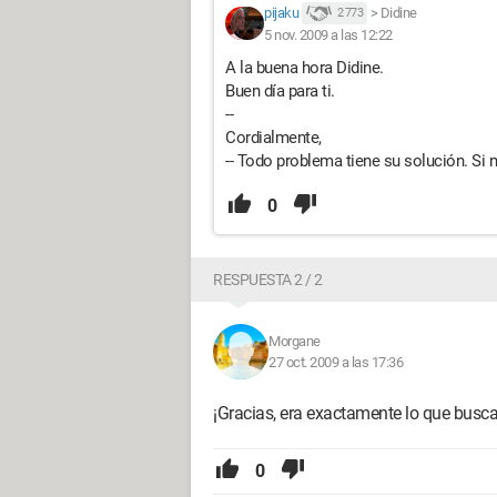
pijaku
>
Didine
2 773
5 nov. 2009 a las 12:22
A la buena hora Didine.
Buen día para ti.
--
Cordialmente,
-- Todo problema tiene su solución. Si 
0
RESPUESTA 2 / 2
Morgane
27 oct. 2009 a las 17:36
¡Gracias, era exactamente lo que busc
0