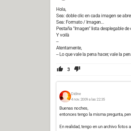
Hola,
Sea: doble clic en cada imagen se abr
Sea: Formato / Imagen...
Pestaña "Imagen" lista desplegable de co
Y voilà
--
Atentamente,
-- Lo que vale la pena hacer, vale la pen
3
Didine
4 nov. 2009 a las 22:35
Buenas noches,
entonces tengo la misma pregunta, pero 
En realidad, tengo en un archivo fotos