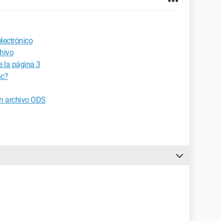
lectrónico
chivo
 la página 3
c?
un archivo ODS