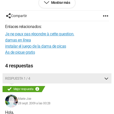
Mostrar más
¡Incluso a mis 65 años me venía muy bien!
Gracias a todos los que quieran dar una ayuda técnica.
Amistosamente
Compartir
Daniel
Enlaces relacionados:
Configuración: 
Windows 98 Firefox 2.0.0.20
Je ne peux pas répondre à cette question.
damas en línea
instalar el juego de la dama de picas
As de pique gratis
4 respuestas
RESPUESTA 1 / 4
Mejor respuesta
Marie-Joe
28 sept. 2009 a las 00:28
Hola,