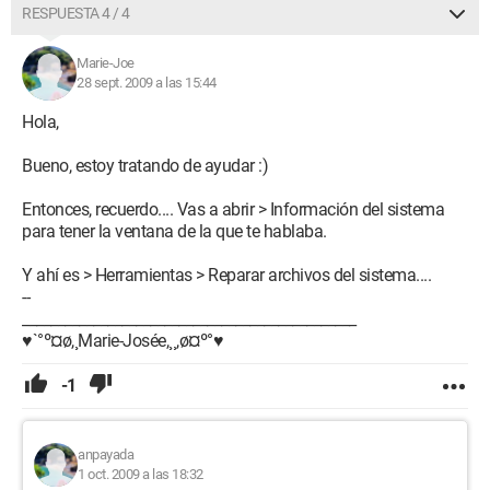
RESPUESTA 4 / 4
Marie-Joe
28 sept. 2009 a las 15:44
Hola,
Bueno, estoy tratando de ayudar :)
Entonces, recuerdo.... Vas a abrir > Información del sistema
para tener la ventana de la que te hablaba.
Y ahí es > Herramientas > Reparar archivos del sistema....
--
_______________________________________________
♥`°º¤ø,¸Marie-Josée,¸¸,ø¤º°♥
-1
anpayada
1 oct. 2009 a las 18:32