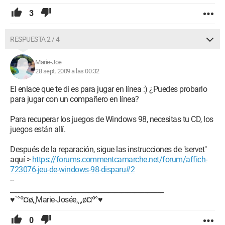
3
RESPUESTA 2 / 4
Marie-Joe
28 sept. 2009 a las 00:32
El enlace que te di es para jugar en línea :) ¿Puedes probarlo
para jugar con un compañero en línea?
Para recuperar los juegos de Windows 98, necesitas tu CD, los
juegos están allí.
Después de la reparación, sigue las instrucciones de "servet"
aquí >
https://forums.commentcamarche.net/forum/affich-
723076-jeu-de-windows-98-disparu#2
--
_______________________________________________
♥`°º¤ø,¸Marie-Josée,¸¸,ø¤º°♥
0