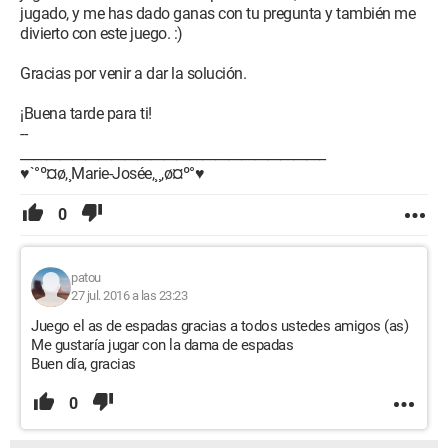
jugado, y me has dado ganas con tu pregunta y también me
divierto con este juego. :)
Gracias por venir a dar la solución.
¡Buena tarde para ti!
--
_______________________________________________
♥`°º¤ø,¸Marie-Josée,¸¸,ø¤º°♥
0
patou
27 jul. 2016 a las 23:23
Juego el as de espadas gracias a todos ustedes amigos (as)
Me gustaría jugar con la dama de espadas
Buen día, gracias
0