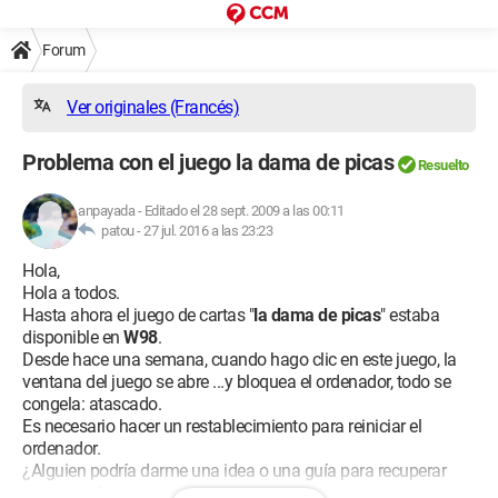
Forum
Ver originales (Francés)
Problema con el juego la dama de picas
Resuelto
anpayada
-
Editado el 28 sept. 2009 a las 00:11
patou -
27 jul. 2016 a las 23:23
Hola,
Hola a todos.
Hasta ahora el juego de cartas "
la dama de picas
" estaba
disponible en
W98
.
Desde hace una semana, cuando hago clic en este juego, la
ventana del juego se abre ...y bloquea el ordenador, todo se
congela: atascado.
Es necesario hacer un restablecimiento para reiniciar el
ordenador.
¿Alguien podría darme una idea o una guía para recuperar
este juego?