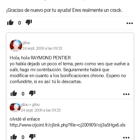
¡Gracias de nuevo por tu ayuda! Eres realmente un crack.
0
gilou
24 sept. 2009 a las 09:23
Hola, hola RAYMOND PENTIER
yo había dejado un poco el tema, pero como veo que vuelve a
salir, hago mi contribución. Seguramente habrá que
modificar en cuanto a los bonificaciones chrono. Espero no
confundirte, si es así: tú lo descartas.
0
gilou
>
gilou
24 sept. 2009 a las 09:25
olvidé el enlace
http://www.cijoint.fr/cjlink.php?file=cj200909/cij3a5Hgx6.xls
0