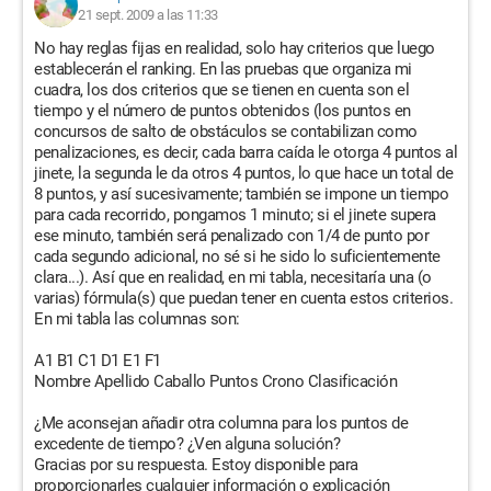
21 sept. 2009 a las 11:33
No hay reglas fijas en realidad, solo hay criterios que luego
establecerán el ranking. En las pruebas que organiza mi
cuadra, los dos criterios que se tienen en cuenta son el
tiempo y el número de puntos obtenidos (los puntos en
concursos de salto de obstáculos se contabilizan como
penalizaciones, es decir, cada barra caída le otorga 4 puntos al
jinete, la segunda le da otros 4 puntos, lo que hace un total de
8 puntos, y así sucesivamente; también se impone un tiempo
para cada recorrido, pongamos 1 minuto; si el jinete supera
ese minuto, también será penalizado con 1/4 de punto por
cada segundo adicional, no sé si he sido lo suficientemente
clara...). Así que en realidad, en mi tabla, necesitaría una (o
varias) fórmula(s) que puedan tener en cuenta estos criterios.
En mi tabla las columnas son:
A1 B1 C1 D1 E1 F1
Nombre Apellido Caballo Puntos Crono Clasificación
¿Me aconsejan añadir otra columna para los puntos de
excedente de tiempo? ¿Ven alguna solución?
Gracias por su respuesta. Estoy disponible para
proporcionarles cualquier información o explicación