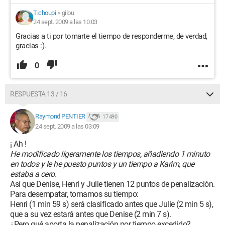
Tichoupi
>
gilou
24 sept. 2009 a las 10:03
Gracias a ti por tomarte el tiempo de responderme, de verdad,
gracias :).
0
RESPUESTA 13 / 16
Raymond PENTIER
17 490
24 sept. 2009 a las 03:09
¡ Ah !
He modificado ligeramente los tiempos, añadiendo 1 minuto
en todos y le he puesto puntos y un tiempo a Karim, que
estaba a cero.
Así que Denise, Henri y Julie tienen 12 puntos de penalización.
Para desempatar, tomamos su tiempo:
Henri (1 min 59 s) será clasificado antes que Julie (2 min 5 s),
que a su vez estará antes que Denise (2 min 7 s).
¿Pero qué aporta la penalización por tiempo excedido?