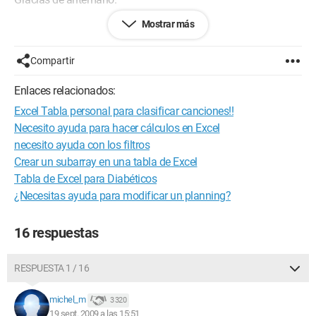
Mostrar más
A.
Configuración: 
Windows Vista Internet Explorer 7.0
Compartir
Enlaces relacionados:
Excel Tabla personal para clasificar canciones!!
Necesito ayuda para hacer cálculos en Excel
necesito ayuda con los filtros
Crear un subarray en una tabla de Excel
Tabla de Excel para Diabéticos
¿Necesitas ayuda para modificar un planning?
16 respuestas
RESPUESTA 1 / 16
michel_m
3 320
19 sept. 2009 a las 15:51