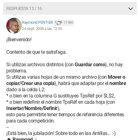
RESPUESTA 15 / 16
Raymond PENTIER
17 490
24 sept. 2009 a las 12:53
¡Bienvenido!
Contento de que te satisfaga.
Si utilizas archivos distintos (con
Guardar como
), no hay
problema.
Si utilizas varias hojas de un mismo archivo (con
Mover o
copiar/Crear una copia
), habrá que adaptar por el
nombre
dado a la celda L2:
* o bien en la columna G sustituyes TpsRéf por $L$2,
* o bien redefinir el nombre TpsRéf en cada hoja (con
Insertar/Nombre/Definir
),
esto para permitirte tener tiempos de referencia diferentes
para cada competición.
--
¡Está bien, la jubilación! Sobre todo en las Antillas... :-)
☻
Raymond
♂