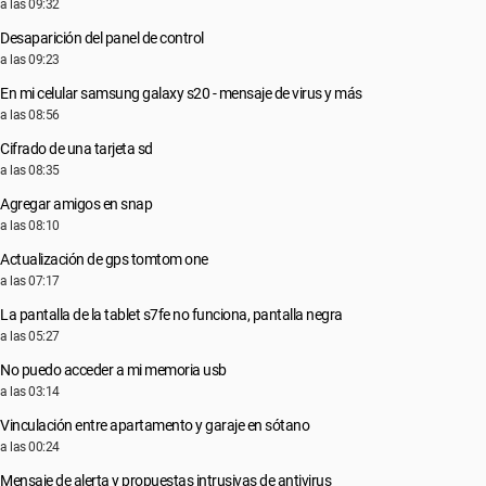
a las 09:32
Desaparición del panel de control
a las 09:23
En mi celular samsung galaxy s20 - mensaje de virus y más
a las 08:56
Cifrado de una tarjeta sd
a las 08:35
Agregar amigos en snap
a las 08:10
Actualización de gps tomtom one
a las 07:17
La pantalla de la tablet s7fe no funciona, pantalla negra
a las 05:27
No puedo acceder a mi memoria usb
a las 03:14
Vinculación entre apartamento y garaje en sótano
a las 00:24
Mensaje de alerta y propuestas intrusivas de antivirus