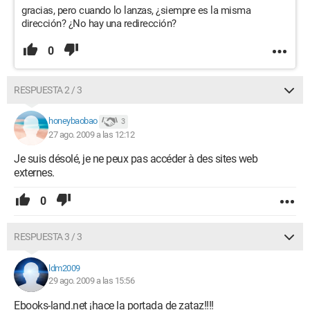
gracias, pero cuando lo lanzas, ¿siempre es la misma
dirección? ¿No hay una redirección?
0
RESPUESTA 2 / 3
honeybaobao
3
27 ago. 2009 a las 12:12
Je suis désolé, je ne peux pas accéder à des sites web
externes.
0
RESPUESTA 3 / 3
ldm2009
29 ago. 2009 a las 15:56
Ebooks-land.net ¡hace la portada de zataz!!!!