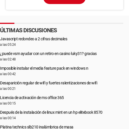
ÚLTIMAS DISCUSIONES
Javascript redondeo a 2 cifras decimales
a las 05:24
¿puede vsm ayudar con un retiro en casino luky31? gracias
a las 02:48
Imposible instalar el media feature pack en windows n
a las 00:42
Desaparición regular de wifi y fuertes ralentizaciones de wifi
a las 00:21
Licencia de activación de ms office 365
a las 00:15
Después de la instalación de linux mint en un hp elitebook 8570
a las 00:14
Platina technics slb210 inalámbrica de masa