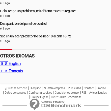
el 8 ago.
Hola, tengo un problema, mi teléfono muestra register.
el 8 ago.
Desaparición del panel de control
el 8 ago.
Ssd en un acer predator helios neo 18 ai pnh 18-72
el 8 ago.
OTROS IDIOMAS
🇬🇧
English
🇫🇷
Français
¿Quiénes somos?
El equipo
Nuestra empresa
Publicidad
Contact
Empleo
Datos personales
Configurar cookies
Condiciones de uso
RSS
Avisos legales
Groupe Figaro
©2025 CCM Benchmark