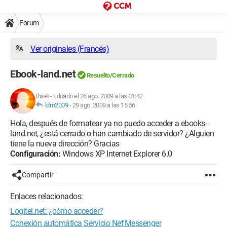
Forum
Ver originales (Francés)
Ebook-land.net
Resuelto/Cerrado
thset
-
Editado el 26 ago. 2009 a las 01:42
ldm2009
-
29 ago. 2009 a las 15:56
Hola, después de formatear ya no puedo acceder a ebooks-
land.net, ¿está cerrado o han cambiado de servidor? ¿Alguien
tiene la nueva dirección? Gracias
Configuración:
Windows XP Internet Explorer 6.0
Compartir
Enlaces relacionados:
Logitel.net: ¿cómo acceder?
Conexión automática Servicio Net'Messenger