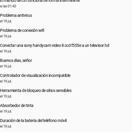
El mando de ctrl funciona de forma intermitente
a las 01:43
Problema antivirus
el 19 jul.
Problema de conexión wifi
el 19 jul.
Conectar una sony handycam video 8 ccd f555e a un televisor hd
el 19 jul.
Buenos días, señor
el 19 jul.
Controlador de visualización incompatible
el 19 jul.
Herramienta de bloqueo de sitios sensibles
el 19 jul.
Absorbedor de tinta
el 19 jul.
Duración de la batería del teléfono móvil
el 19 jul.