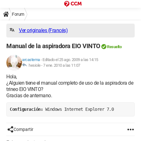
Forum
Ver originales (Francés)
Manual de la aspiradora EIO VINTO
Resuelto
arcastema
-
Editado el 25 ago. 2009 a las 14:15
hesiole -
7 ene. 2010 a las 11:07
Hola,
¿Alguien tiene el manual completo de uso de la aspiradora de
trineo EIO VINTO?
Gracias de antemano.
Configuración: 
Windows Internet Explorer 7.0
Compartir