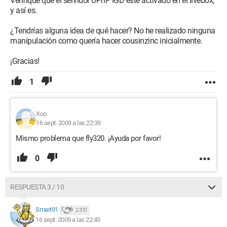
Verifiqué que el servidor UPnP IGD esté activado en el livebox,
y así es.
¿Tendrías alguna idea de qué hacer? No he realizado ninguna
manipulación como quería hacer cousinzinc inicialmente.
¡Gracias!
1
Xoo
16 sept. 2009 a las 22:39
Mismo problema que fly320. ¡Ayuda por favor!
0
RESPUESTA 3 / 10
Smart91
2 331
16 sept. 2009 a las 22:45