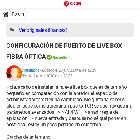
Forum
Ver originales (Francés)
CONFIGURACIÓN DE PUERTO DE LIVE BOX
FIBRA ÓPTICA
Resuelto
cousinzinc
-
Editado el 20 jun. 2009 a las 12:29
A -
14 mar. 2010 a las 20:36
Hola, acabo de instalar la nueva live box que es de tamaño
pequeño en comparación con la anterior, el espacio de
administrador también ha cambiado. Me gustaría saber si
alguien sabe cómo agregar un puerto TCP, sé que hay que ir a
parámetros avanzados => NAT/PAT => añadir regla de
aplicación => nueva entrada y después no sé qué poner en
host local, estoy un poco perdido en este tema.
Gracias de antemano