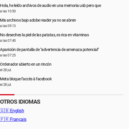
Hola, he leído archivos de audio en una memoria usb pero que
a las 10:50
Mis archivos bajo adobe reader ya no se abren
a las 09:13
No deseches la piel de las patatas, es rica en vitaminas
a las 07:40
Aparición de pantalla de "advertencia de amenaza potencial"
a las 07:25
Ordenador abierto en un rincón
el 28 jul.
Meta bloque l’accès à facebook
el 28 jul.
OTROS IDIOMAS
🇬🇧
English
🇫🇷
Français