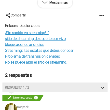
Mostrar más
Con mis agradecimientos anticipados.
Koppeek
Compartir
Configuración: 
Windows Vista Firefox 3.0.10
Enlaces relacionados:
¡Sin sonido en streaming! :(
sitio de streaming de deportes en vivo
bloqueador de anuncios
Streaming: ¡las estafas que debes conocer!
Problema de transmisión de video
No se puede abrir el sitio de streaming.
2 respuestas
RESPUESTA 1 / 2
Mejor respuesta
Koppeek