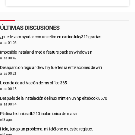
ÚLTIMAS DISCUSIONES
¿puede vsm ayudar con un retiro en casino luky31? gracias
a las 01:05
Imposible instalar el media feature pack en windows n
a las 00:42
Desaparición regular de wifi y fuertes ralentizaciones de wifi
a las 00:21
Licencia de activación de ms office 365
a las 00:15
Después de la instalación de linux mint en un hp elitebook 8570
a las 00:14
Platina technics slb210 inalámbrica de masa
el 8 ago.
Hola, tengo un problema, mi teléfono muestra register.