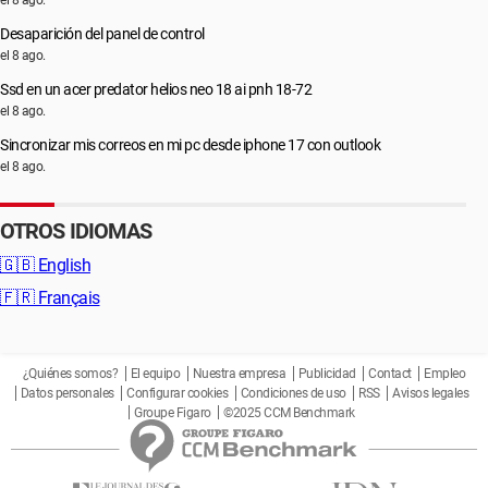
el 8 ago.
Desaparición del panel de control
el 8 ago.
Ssd en un acer predator helios neo 18 ai pnh 18-72
el 8 ago.
Sincronizar mis correos en mi pc desde iphone 17 con outlook
el 8 ago.
OTROS IDIOMAS
🇬🇧
English
🇫🇷
Français
¿Quiénes somos?
El equipo
Nuestra empresa
Publicidad
Contact
Empleo
Datos personales
Configurar cookies
Condiciones de uso
RSS
Avisos legales
Groupe Figaro
©2025 CCM Benchmark