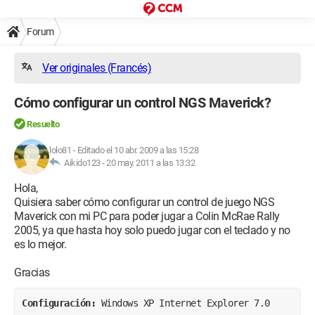
Forum
Ver originales (Francés)
Cómo configurar un control NGS Maverick?
Resuelto
lolo81
-
Editado el 10 abr. 2009 a las 15:28
Aikido123 -
20 may. 2011 a las 13:32
Hola,
Quisiera saber cómo configurar un control de juego NGS
Maverick con mi PC para poder jugar a Colin McRae Rally
2005, ya que hasta hoy solo puedo jugar con el teclado y no
es lo mejor.
Gracias
Configuración: 
Windows XP Internet Explorer 7.0