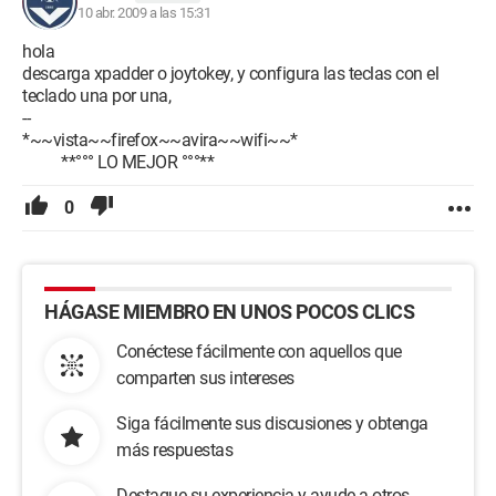
10 abr. 2009 a las 15:31
hola
descarga xpadder o joytokey, y configura las teclas con el
teclado una por una,
--
*~~vista~~firefox~~avira~~wifi~~*
**°°° LO MEJOR °°°**
0
HÁGASE MIEMBRO EN UNOS POCOS CLICS
Conéctese fácilmente con aquellos que
comparten sus intereses
Siga fácilmente sus discusiones y obtenga
más respuestas
Destaque su experiencia y ayude a otros