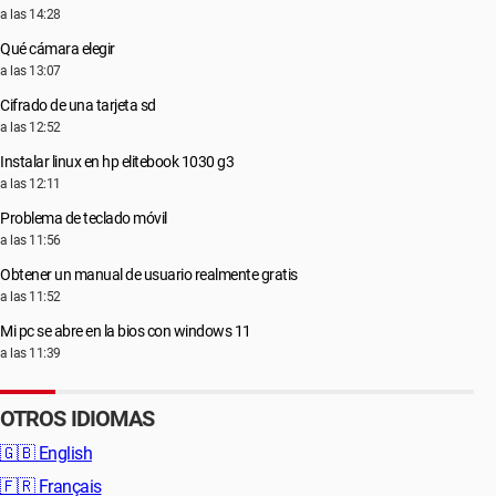
a las 14:28
Qué cámara elegir
a las 13:07
Cifrado de una tarjeta sd
a las 12:52
Instalar linux en hp elitebook 1030 g3
a las 12:11
Problema de teclado móvil
a las 11:56
Obtener un manual de usuario realmente gratis
a las 11:52
Mi pc se abre en la bios con windows 11
a las 11:39
OTROS IDIOMAS
🇬🇧
English
🇫🇷
Français