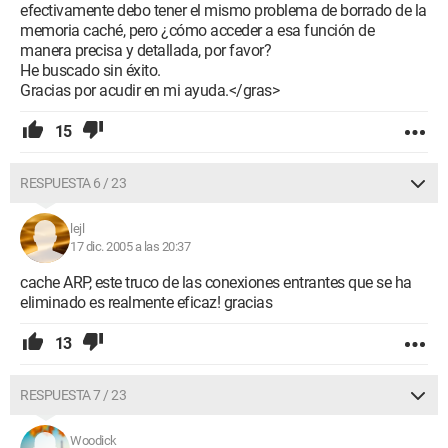
efectivamente debo tener el mismo problema de borrado de la
memoria caché, pero ¿cómo acceder a esa función de
manera precisa y detallada, por favor?
He buscado sin éxito.
Gracias por acudir en mi ayuda.</gras>
15
RESPUESTA 6 / 23
lejl
17 dic. 2005 a las 20:37
cache ARP, este truco de las conexiones entrantes que se ha
eliminado es realmente eficaz! gracias
13
RESPUESTA 7 / 23
Woodick