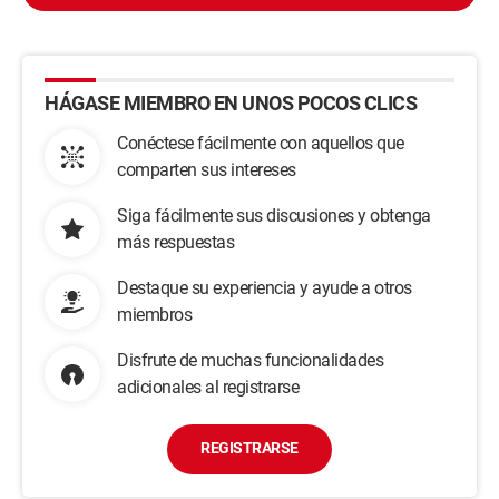
HÁGASE MIEMBRO EN UNOS POCOS CLICS
Conéctese fácilmente con aquellos que
comparten sus intereses
Siga fácilmente sus discusiones y obtenga
más respuestas
Destaque su experiencia y ayude a otros
miembros
Disfrute de muchas funcionalidades
adicionales al registrarse
REGISTRARSE