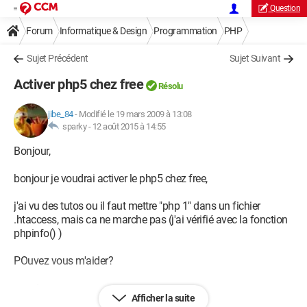
Question
Forum
Informatique & Design
Programmation
PHP
Sujet Précédent
Sujet Suivant
Activer php5 chez free
Résolu
jibe_84
-
Modifié le 19 mars 2009 à 13:08
sparky -
12 août 2015 à 14:55
Bonjour,
bonjour je voudrai activer le php5 chez free,
j'ai vu des tutos ou il faut mettre "php 1" dans un fichier
.htaccess, mais ca ne marche pas (j'ai vérifié avec la fonction
phpinfo() )
POuvez vous m'aider?
merci
Afficher la suite