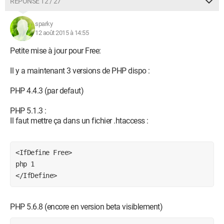
RÉPONSE 12 / 27
sparky
12 août 2015 à 14:55
Petite mise à jour pour Free:
Il y a maintenant 3 versions de PHP dispo :
PHP 4.4.3 (par defaut)
PHP 5.1.3 :
Il faut mettre ça dans un fichier .htaccess :
<IfDefine Free>
php 1
</IfDefine>
PHP 5.6.8 (encore en version beta visiblement)