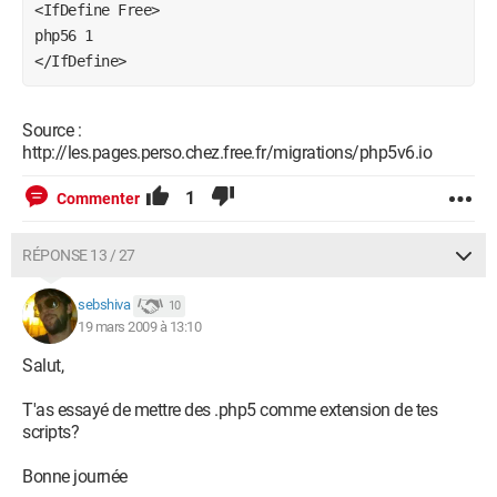
<IfDefine Free>
php56 1
</IfDefine>
Source :
http://les.pages.perso.chez.free.fr/migrations/php5v6.io
1
Commenter
RÉPONSE 13 / 27
sebshiva
10
19 mars 2009 à 13:10
Salut,
T'as essayé de mettre des .php5 comme extension de tes
scripts?
Bonne journée