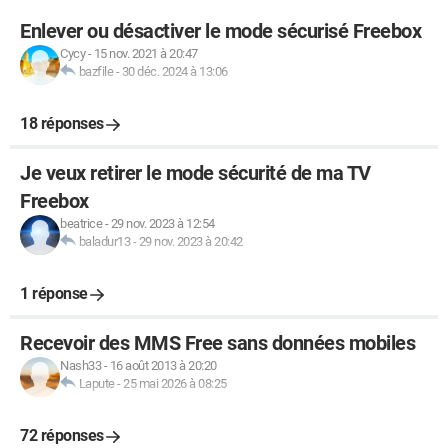
Enlever ou désactiver le mode sécurisé Freebox
Cycy
-
15 nov. 2021 à 20:47
bazfile
-
30 déc. 2024 à 13:06
18 réponses
Je veux retirer le mode sécurité de ma TV
Freebox
beatrice
-
29 nov. 2023 à 12:54
baladur13
-
29 nov. 2023 à 20:42
1 réponse
Recevoir des MMS Free sans données mobiles
Nash33
-
16 août 2013 à 20:20
Lapute
-
25 mai 2026 à 08:25
72 réponses