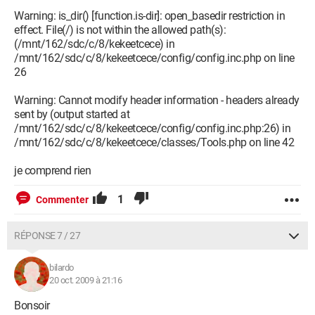
Warning: is_dir() [function.is-dir]: open_basedir restriction in
effect. File(/) is not within the allowed path(s):
(/mnt/162/sdc/c/8/kekeetcece) in
/mnt/162/sdc/c/8/kekeetcece/config/config.inc.php on line
26
Warning: Cannot modify header information - headers already
sent by (output started at
/mnt/162/sdc/c/8/kekeetcece/config/config.inc.php:26) in
/mnt/162/sdc/c/8/kekeetcece/classes/Tools.php on line 42
je comprend rien
1
Commenter
RÉPONSE 7 / 27
bilardo
20 oct. 2009 à 21:16
Bonsoir