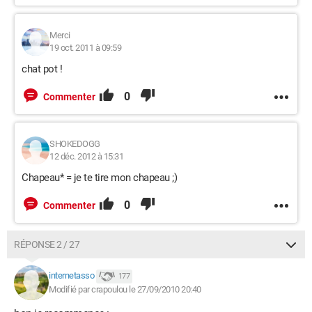
Merci
19 oct. 2011 à 09:59
chat pot !
0
Commenter
SHOKEDOGG
12 déc. 2012 à 15:31
Chapeau* = je te tire mon chapeau ;)
0
Commenter
RÉPONSE 2 / 27
internetasso
177
Modifié par crapoulou le 27/09/2010 20:40