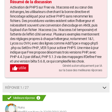
Résumé de la discussion
Activation de PHP5 sur Free via .htaccess est au cœur des
échanges, les utilisateurs cherchant la bonne directive et
l'encodage adéquat pour activer PHP5 sans renommer les
fichiers. Des procédures variées existent selon l'hébergeur et
nécessitent souvent une conversion d'encodage en ANSI, puis
l'upload d'un fichier .htaccess (ou .htaccess.txt temporaire) et
l'attente de l'effet côté serveur. Plusieurs exemples mentionnent
des réglages propres à chaque hébergeur, notamment 1&1,
Lycos ou OVH, avec des lignes comme AddType x-mapp-php5
.php ou SetEnv PHP_VER 5 pour activer PHP5. Une mise à jour
indique que Free propose désormais trois versions PHP, avec
PHP 4.4.3 par défaut, PHP 5.1.3 via des mappages IfDefine Free
et une version bêta 5.6.8, ce qui complexifie les choix.
Généré automatiquement par IA
utile
sur la base des meilleures réponses
RÉPONSE 1 / 27
Meilleure réponse
Nunu
Modifié par Nunu le 22/03/2010 19:32