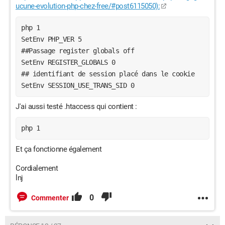
ucune-evolution-php-chez-free/#post6115050):
php 1
SetEnv PHP_VER 5
##Passage register globals off
SetEnv REGISTER_GLOBALS 0
## identifiant de session placé dans le cookie
SetEnv SESSION_USE_TRANS_SID 0
J'ai aussi testé .htaccess qui contient :
php 1
Et ça fonctionne également
Cordialement
lnj
0
Commenter