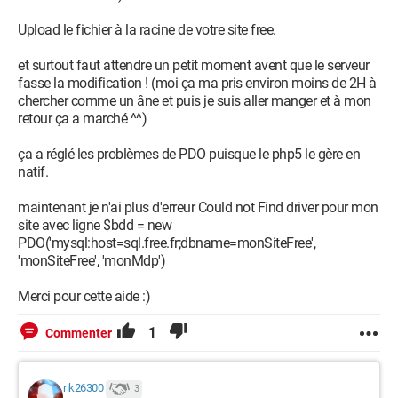
Upload le fichier à la racine de votre site free.
et surtout faut attendre un petit moment avent que le serveur
fasse la modification ! (moi ça ma pris environ moins de 2H à
chercher comme un âne et puis je suis aller manger et à mon
retour ça a marché ^^)
ça a réglé les problèmes de PDO puisque le php5 le gère en
natif.
maintenant je n'ai plus d'erreur Could not Find driver pour mon
site avec ligne $bdd = new
PDO('mysql:host=sql.free.fr;dbname=monSiteFree',
'monSiteFree', 'monMdp')
Merci pour cette aide :)
1
Commenter
rik26300
3