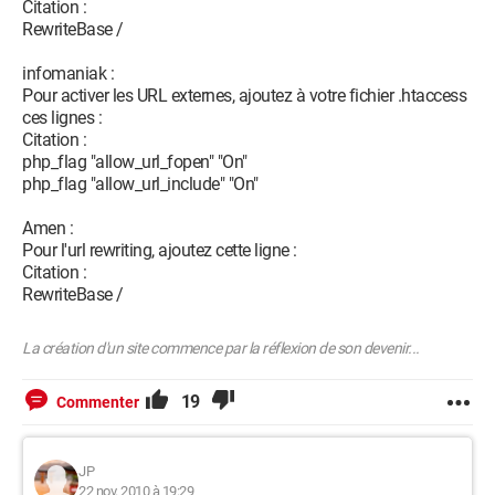
Citation :
RewriteBase /
infomaniak :
Pour activer les URL externes, ajoutez à votre fichier .htaccess
ces lignes :
Citation :
php_flag "allow_url_fopen" "On"
php_flag "allow_url_include" "On"
Amen :
Pour l'url rewriting, ajoutez cette ligne :
Citation :
RewriteBase /
La création d'un site commence par la réflexion de son devenir...
19
Commenter
JP
22 nov. 2010 à 19:29