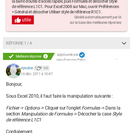
la barre d’outils d’accès rapide, puis Formules et décocher Style
de référence L1C1. Pour Excel 2008 sur Mac, ouvrir Préférences
> Général et décocher Utiliser style de référence R1C1.
Généré automatiquement par IA
utile
sur la base des meilleures réponses
RÉPONSE 1 / 4
approuvée par
Meilleure réponse
Jean-François Pillou
epoulos
500
16 déc. 2011 à 10:47
Bonjour,
Sous Excel 2010, il faut faire la manipulation suivante :
Fichier
->
Options
-> Cliquer sur l'onglet
Formules
-> Dans la
section
Manipulation de Formules
-> Décocher la case
Style
de référence L1C1
Cordialement,