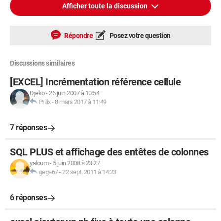
Afficher toute la discussion
Répondre
Posez votre question
Discussions similaires
[EXCEL] Incrémentation référence cellule
Djeko
-
26 juin 2007 à 10:54
Prilix
-
8 mars 2017 à 11:49
7 réponses
SQL PLUS et affichage des entêtes de colonnes
yaloum
-
5 juin 2008 à 23:27
gege67
-
22 sept. 2011 à 14:23
6 réponses