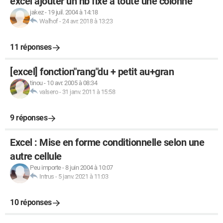
excel ajouter un nb fixe à toute une colonne
jakez
-
19 juil. 2004 à 14:18
Walhof
-
24 avr. 2018 à 13:23
11 réponses
[excel] fonction"rang"du + petit au+gran
tinou
-
10 avr. 2005 à 08:34
valsero
-
31 janv. 2011 à 15:58
9 réponses
Excel : Mise en forme conditionnelle selon une
autre cellule
Peu importe
-
8 juin 2004 à 10:07
Intrus
-
5 janv. 2021 à 11:03
10 réponses