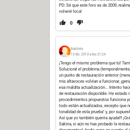
PD: Sé que este foro es de 2009, realm
volveré loca!
0
Batchris
13 dic. 2013 a las 21:24
¡Tengo el mismo problema que tú! Tambi
Solucioné el problema (temporalmente, 
un punto de restauración anterior (men
mis altavoces volvían a funcionar, ¡genia
esa maldita actualización... Intento ha
de restauración disponible. He estado 
procedimientos propuestos funciona ya
todo están actualizados, excepto que no
tonalidad de esta prueba" y, por supuest
Así que yo también querría ayuda!!! ¡G
Sakina, si aún no has probado la restau