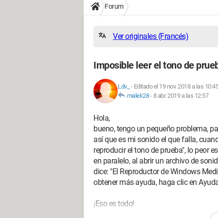
Forum
Ver originales (Francés)
Imposible leer el tono de prue
Ldv_
-
Editado el 19 nov. 2018 a las 10:4
malek28
-
8 abr. 2019 a las 12:57
Hola,
bueno, tengo un pequeño problema, pas
así que es mi sonido el que falla, cuan
reproducir el tono de prueba", lo peor 
en paralelo, al abrir un archivo de so
dice: "El Reproductor de Windows Media
obtener más ayuda, haga clic en Ayuda
¡Eso es todo!