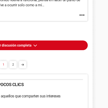
onido vuelva a funcionar, piensa en hacer un punto de
lve a ocurrir solo como a mí...
r discusión completa
1
2
OCOS CLICS
 aquellos que comparten sus intereses