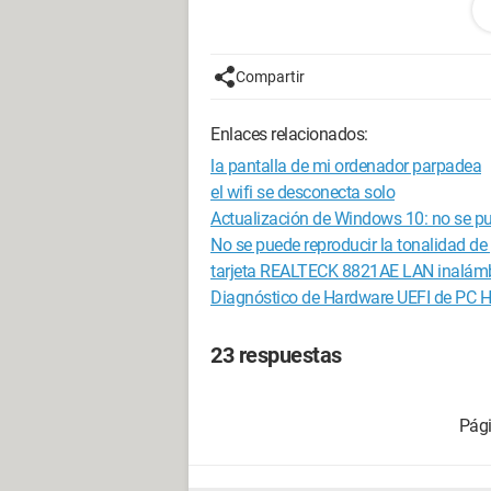
en cuanto a los drivers, he verificado, ¡
dispositivos... no hay conflictos, ning
ver con la prueba de los tonos... no en
Compartir
¡estoy perdido! lo peor, como dije ante
Enlaces relacionados:
por favor, ¿alguien tendría una solució
Internet Explorer 7.0
la pantalla de mi ordenador parpadea
el wifi se desconecta solo
Actualización de Windows 10: no se pue
No se puede reproducir la tonalidad d
tarjeta REALTECK 8821AE LAN inalámb
Diagnóstico de Hardware UEFI de PC 
23 respuestas